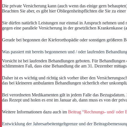
Die private Versicherung kann (auch wenn das einige gern behaupten) 
Beachten Sie aber, es gibt hier Obliegenheitspflichten die Sie zu eine
Sie dürfen natürlich Leistungen nur einmal in Anspruch nehmen und 
gegen eine parallele Versicherung in der gesetzlichen Krankenkasse (
Gerade bei begonnen der Kieferorthopädie oder sonstigen größeren B
Was passiert mit bereits begonnenen und / oder laufenden Behandlun
Vorsicht ist bei laufenden Behandlungen geboten. Für Behandlungen d
schlimmsten Fall, dass eine Behandlung die am 31. Dezember mittags 
Daher ist es wichtig und richtig sich vorher über den Versicherung
das bei kleineren ambulanten Behandlungen sicherlich eher unkomplizie
Bei verordneten Medikamenten gilt in jedem Falle das Bezugsdatum. D
das Rezept und holen es erst im Januar ab, dann muss es von der pri
Weitere Informationen dazu auch im
Beitrag “Rechnungs- und/ oder
Entwicklung der Jahresarbeitentgeltgrenze und der Beitragsbemessun