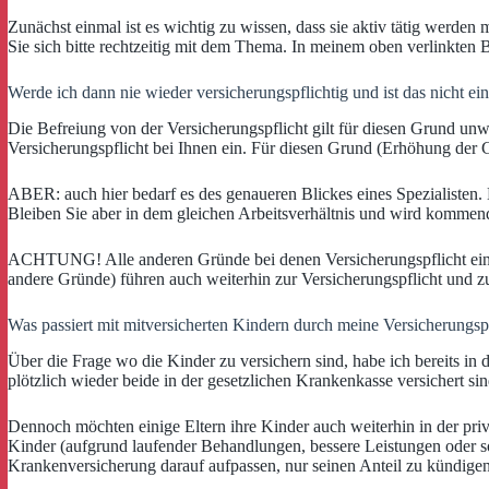
Zunächst einmal ist es wichtig zu wissen, dass sie aktiv tätig werden
Sie sich bitte rechtzeitig mit dem Thema. In meinem oben verlinkten B
Werde ich dann nie wieder versicherungspflichtig und ist das nicht ei
Die Befreiung von der Versicherungspflicht gilt für diesen Grund unwi
Versicherungspflicht bei Ihnen ein. Für diesen Grund (Erhöhung der 
ABER: auch hier bedarf es des genaueren Blickes eines Spezialisten. 
Bleiben Sie aber in dem gleichen Arbeitsverhältnis und wird kommende
ACHTUNG! Alle anderen Gründe bei denen Versicherungspflicht eintre
andere Gründe) führen auch weiterhin zur Versicherungspflicht und z
Was passiert mit mitversicherten Kindern durch meine Versicherungsp
Über die Frage wo die Kinder zu versichern sind, habe ich bereits in 
plötzlich wieder beide in der gesetzlichen Krankenkasse versichert s
Dennoch möchten einige Eltern ihre Kinder auch weiterhin in der pri
Kinder (aufgrund laufender Behandlungen, bessere Leistungen oder so
Krankenversicherung darauf aufpassen, nur seinen Anteil zu kündigen