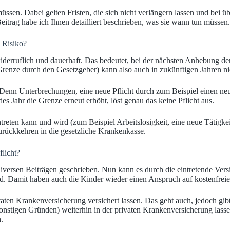
 müssen. Dabei gelten Fristen, die sich nicht verlängern lassen und be
eitrag habe ich Ihnen detailliert beschrieben, was sie wann tun müssen.
n Risiko?
derruflich und dauerhaft. Das bedeutet, bei der nächsten Anhebung der 
Grenze durch den Gesetzgeber) kann also auch in zukünftigen Jahren n
Denn Unterbrechungen, eine neue Pflicht durch zum Beispiel einen neue
s Jahr die Grenze erneut erhöht, löst genau das keine Pflicht aus.
ten kann und wird (zum Beispiel Arbeitslosigkeit, eine neue Tätigke
urückkehren in die gesetzliche Krankenkasse.
flicht?
diversen Beiträgen geschrieben. Nun kann es durch die eintretende Vers
ind. Damit haben auch die Kinder wieder einen Anspruch auf kostenfrei
vaten Krankenversicherung versichert lassen. Das geht auch, jedoch gi
nstigen Gründen) weiterhin in der privaten Krankenversicherung lassen
.