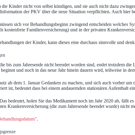
die Kinder nicht von selbst kündigen, und sie auch nicht dazu zwingen
r Information der PKV über die neue Situation verpflichten. Auch hier b
müssen sich vor Behandlungsbeginn zwingend entscheiden welches Syst
als kostenfreie Familienversicherung) und in der privaten Krankenversi
ehandlungen der Kinder, kann dieses eine durchaus sinnvolle und denk
gen
ie bis zum Jahresende nicht beendet worden sind, endet trotzdem die L
beginnt und noch in das neue Jahr hinein dauern wird, teilweise in de
sschutz ab dem 1. Januar Gedanken zu machen, und sich auch vorher u
rt ist, bedeutet dass bei einem andauernden stationären Aufenthalt ein 
as bedeutet, holen Sie das Medikament noch im Jahr 2020 ab, fällt es
vaten Krankenversicherung (die zum Jahresende beendet wurde) nicht me
 Behandlungsdatum”
.
gsgrenze