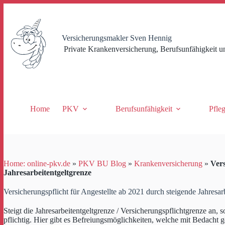
Zum
Inhalt
springen
Versicherungsmakler Sven Hennig
Private Krankenversicherung, Berufsunfähigkeit u
Home
PKV
Berufsunfähigkeit
Pfle
Home: online-pkv.de
»
PKV BU Blog
»
Krankenversicherung
»
Vers
Jahresarbeitentgeltgrenze
Versicherungspflicht für Angestellte ab 2021 durch steigende Jahresar
Steigt die Jahresarbeitentgeltgrenze / Versicherungspflichtgrenze an, 
pflichtig. Hier gibt es Befreiungsmöglichkeiten, welche mit Bedacht g