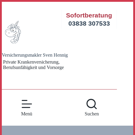
Zum
Inhalt
Sofortberatung
springen
03838 307533
Versicherungsmakler Sven Hennig
Private Krankenversicherung,
Berufsunfähigkeit und Vorsorge
Menü
Suchen