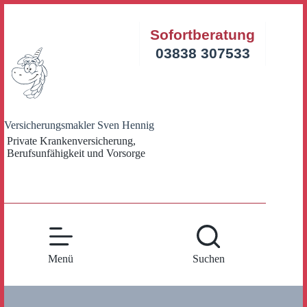
Zum
Inhalt
Sofortberatung
springen
03838 307533
Versicherungsmakler Sven Hennig
Private Krankenversicherung,
Berufsunfähigkeit und Vorsorge
Menü
Suchen