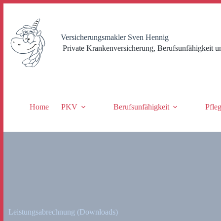
Zum
Inhalt
springen
Versicherungsmakler Sven Hennig
Private Krankenversicherung, Berufsunfähigkeit u
Home
PKV
Berufsunfähigkeit
Pfle
Leistungsabrechnung (Downloads)