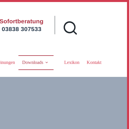
Sofortberatung
03838 307533
inungen
Downloads
Lexikon
Kontakt