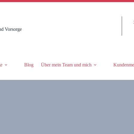
nd Vorsorge
ge
Blog
Über mein Team und mich
Kundenme