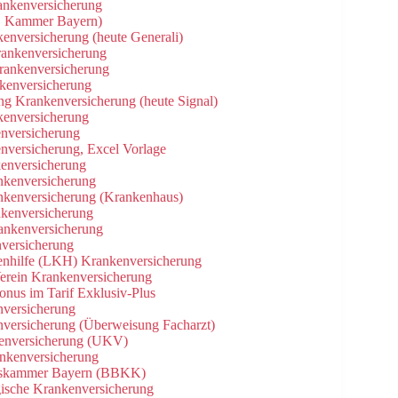
ankenversicherung
s. Kammer Bayern)
kenversicherung (heute Generali)
rankenversicherung
Krankenversicherung
nkenversicherung
ng Krankenversicherung (heute Signal)
kenversicherung
nversicherung
nversicherung, Excel Vorlage
kenversicherung
ankenversicherung
ankenversicherung (Krankenhaus)
nkenversicherung
rankenversicherung
nversicherung
kenhilfe (LKH) Krankenversicherung
Verein Krankenversicherung
onus im Tarif Exklusiv-Plus
nversicherung
nversicherung (Überweisung Facharzt)
kenversicherung (UKV)
ankenversicherung
ungskammer Bayern (BBKK)
gische Krankenversicherung