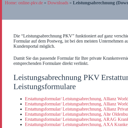
Home: online-pkv.de
»
Downloads
»
Leistungsabrechnung (Down
Die “Leistungsabrechnung PKV” funktioniert auf ganz versch
Formular auf dem Postweg, ist bei den meisten Unternehmen 
Kundenportal möglich.
Damit Sie das passende Formular für Ihre private Krankenversic
entsprechenden Formulare direkt verlinkt.
Leistungsabrechnung PKV Erstattu
Leistungsformulare
Erstattungsformular/ Leistungsabrechnung, Allianz Wor
Erstattungsformular/ Leistungsabrechnung, Allianz Wor
Erstattungsformular/ Leistungsabrechnung, Allianz Pri
Erstattungsformular/ Leistungsabrechnung, Alte Oldenb
Erstattungsformular/ Leistungsabrechnung, ARAG Kran
Erstattungsformular/ Leistungsabrechnung, AXA Kranke