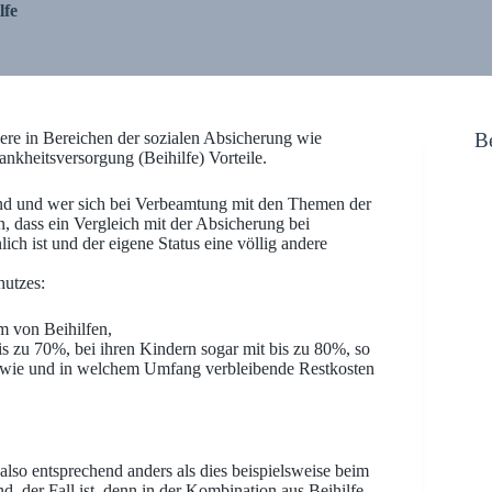
lfe
ere in Bereichen der sozialen Absicherung wie
Be
ankheitsversorgung (Beihilfe) Vorteile.
nd und wer sich bei Verbeamtung mit den Themen der
n, dass ein Vergleich mit der Absicherung bei
ch ist und der eigene Status eine völlig andere
hutzes:
 von Beihilfen,
is zu 70%, bei ihren Kindern sogar mit bis zu 80%, so
n, wie und in welchem Umfang verbleibende Restkosten
lso entsprechend anders als dies beispielsweise beim
nd, der Fall ist, denn in der Kombination aus Beihilfe