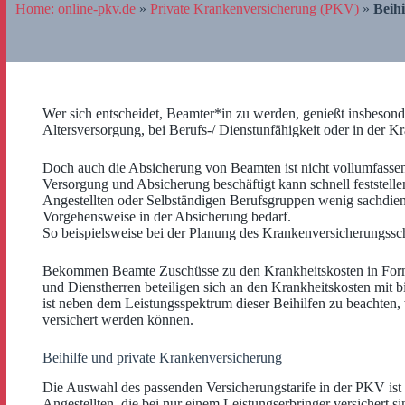
Home: online-pkv.de
»
Private Krankenversicherung (PKV)
»
Beihi
Wer sich entscheidet, Beamter*in zu werden, genießt insbesond
Altersversorgung, bei Berufs-/ Dienstunfähigkeit oder in der Kr
Doch auch die Absicherung von Beamten ist nicht vollumfasse
Versorgung und Absicherung beschäftigt kann schnell feststelle
Angestellten oder Selbständigen Berufsgruppen wenig sachdienli
Vorgehensweise in der Absicherung bedarf.
So beispielsweise bei der Planung des Krankenversicherungssc
Bekommen Beamte Zuschüsse zu den Krankheitskosten in Form
und Dienstherren beteiligen sich an den Krankheitskosten mit b
ist neben dem Leistungsspektrum dieser Beihilfen zu beachte
versichert werden können.
Beihilfe und private Krankenversicherung
Die Auswahl des passenden Versicherungstarife in der PKV ist a
Angestellten, die bei nur einem Leistungserbringer versichert si