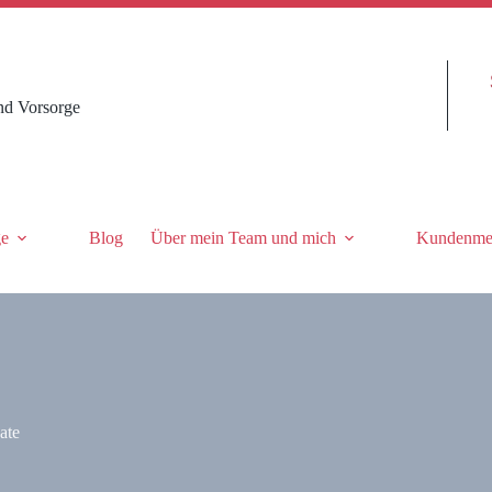
nd Vorsorge
ge
Blog
Über mein Team und mich
Kundenme
ate