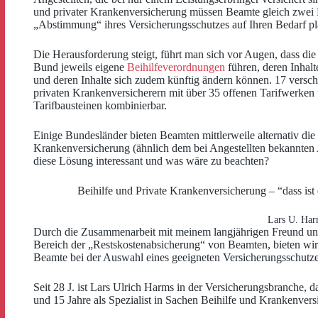
und privater Krankenversicherung müssen Beamte gleich zwei 
„Abstimmung“ ihres Versicherungsschutzes auf Ihren Bedarf p
Die Herausforderung steigt, führt man sich vor Augen, dass di
Bund jeweils eigene
Beihilfeverordnungen
führen, deren Inhalt
und deren Inhalte sich zudem künftig ändern können. 17 versc
privaten Krankenversicherern mit über 35 offenen Tarifwerken 
Tarifbausteinen kombinierbar.
Einige Bundesländer bieten Beamten mittlerweile alternativ die
Krankenversicherung (ähnlich dem bei Angestellten bekannten A
diese Lösung interessant und was wäre zu beachten?
Beihilfe und Private Krankenversicherung – “dass ist
Lars U. Ha
Durch die Zusammenarbeit mit meinem langjährigen Freund und
Bereich der „Restskostenabsicherung“ von Beamten, bieten wir 
Beamte bei der Auswahl eines geeigneten Versicherungsschutze
Seit 28 J. ist Lars Ulrich Harms in der Versicherungsbranche, 
und 15 Jahre als Spezialist in Sachen Beihilfe und Krankenversi