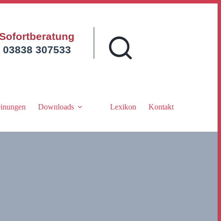
Sofortberatung
03838 307533
inungen
Downloads
Lexikon
Kontakt