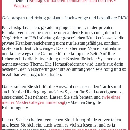
meinem
Beitrag zur höheren Lohnsteuer nach dem PKV-
Wechsel
.
Geld gespart und richtig geplant = hochwertige und bezahlbare PKV
Kurzfristig lässt sich, gerade in jungen Jahren, in der privaten
Krankenversicherung der eine oder andere Euro sparen, denn im
Vergleich zum Höchstbeitrag der gesetzlichen Krankenkasse ist die
private Krankenversicherung nicht nur leistungsfähiger, sondern
kostet auch deutlich weniger. Das ist aber eine Momentaufnahme
und keineswegs eine Garantie für die komplette Zeit. Auf Ihre
Lebenszeit ist die Entwicklung der Kosten für beide Systeme ein
nennenswertes Thema. Die Herausforderung wird langfristig darin
bestehen, den Versicherungsschutz so umfangreich wie nötig und so
bezahlbar wie möglich zu halten.
Daher sollten Sie sich für die Auswahl des passenden Tarifes und
auch für die Überlegung, welches System für Sie das geeignete ist,
ausreichend Zeit nehmen. Lassen Sie sich beraten und (
wie einer
meiner Maklerkollegen immer sagt
) »Machen Sie gute
Erfahrungen.«
Lassen Sie sich helfen, versuchen Sie, Hintergründe zu verstehen
und lesen Sie sich ein, auch wenn es viel zu lesen ist und es ja