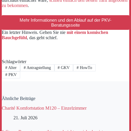
durchaus einfacher wäre,
schnell einfach den besten Tarif angeboten
zu bekommen
.
Mehr Informationen und den Ablauf auf der PKV-
Beratungsseite
Ein letzter Hinweis. Gehen Sie nie
mit einem komischen
Bauchgefühl
, das geht schief.
Schlagwörter
#
Alter
#
Antragstellung
#
GKV
#
HowTo
#
PKV
Ähnliche Beiträge
Charité Komfortstation M120 – Einzelzimmer
21. Juli 2026