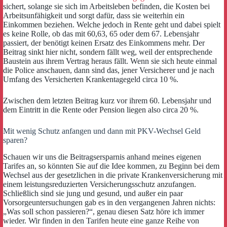
sichert, solange sie sich im Arbeitsleben befinden, die Kosten bei
Arbeitsunfähigkeit und sorgt dafür, dass sie weiterhin ein
Einkommen beziehen. Welche jedoch in Rente geht und dabei spielt
es keine Rolle, ob das mit 60,63, 65 oder dem 67. Lebensjahr
passiert, der benötigt keinen Ersatz des Einkommens mehr. Der
Beitrag sinkt hier nicht, sondern fällt weg, weil der entsprechende
Baustein aus ihrem Vertrag heraus fällt. Wenn sie sich heute einmal
die Police anschauen, dann sind das, jener Versicherer und je nach
Umfang des Versicherten Krankentagegeld circa 10 %.
Zwischen dem letzten Beitrag kurz vor ihrem 60. Lebensjahr und
dem Eintritt in die Rente oder Pension liegen also circa 20 %.
Mit wenig Schutz anfangen und dann mit PKV-Wechsel Geld
sparen?
Schauen wir uns die Beitragsersparnis anhand meines eigenen
Tarifes an, so könnten Sie auf die Idee kommen, zu Beginn bei dem
Wechsel aus der gesetzlichen in die private Krankenversicherung mit
einem leistungsreduzierten Versicherungsschutz anzufangen.
Schließlich sind sie jung und gesund, und außer ein paar
Vorsorgeuntersuchungen gab es in den vergangenen Jahren nichts:
„Was soll schon passieren?“, genau diesen Satz höre ich immer
wieder. Wir finden in den Tarifen heute eine ganze Reihe von