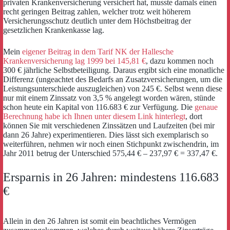
privaten Krankenversicherung versichert hat, musste damals einen
recht geringen Beitrag zahlen, welcher trotz weit höherem
Versicherungsschutz deutlich unter dem Höchstbeitrag der
gesetzlichen Krankenkasse lag.
Mein
eigener Beitrag in dem Tarif NK der Hallesche
Krankenversicherung lag 1999 bei 145,81 €
, dazu kommen noch
300 € jährliche Selbstbeteiligung. Daraus ergibt sich eine monatliche
Differenz (ungeachtet des Bedarfs an Zusatzversicherungen, um die
Leistungsunterschiede auszugleichen) von 245 €. Selbst wenn diese
nur mit einem Zinssatz von 3,5 % angelegt worden wären, stünde
schon heute ein Kapital von 116.683 € zur Verfügung. Die
genaue
Berechnung habe ich Ihnen unter diesem Link hinterlegt
, dort
können Sie mit verschiedenen Zinssätzen und Laufzeiten (bei mir
dann 26 Jahre) experimentieren. Dies lässt sich exemplarisch so
weiterführen, nehmen wir noch einen Stichpunkt zwischendrin, im
Jahr 2011 betrug der Unterschied 575,44 € – 237,97 € = 337,47 €.
Ersparnis in 26 Jahren: mindestens 116.683
€
Allein in den 26 Jahren ist somit ein beachtliches Vermögen