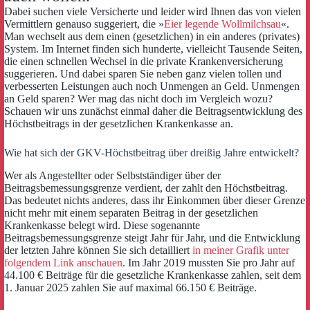
Dabei suchen viele Versicherte und leider wird Ihnen das von vielen
Vermittlern genauso suggeriert, die »
Eier legende Wollmilchsau
«.
Man wechselt aus dem einen (gesetzlichen) in ein anderes (privates)
System. Im Internet finden sich hunderte, vielleicht Tausende Seiten,
die einen schnellen Wechsel in die private Krankenversicherung
suggerieren. Und dabei sparen Sie neben ganz vielen tollen und
verbesserten Leistungen auch noch Unmengen an Geld. Unmengen
an Geld sparen? Wer mag das nicht doch im Vergleich wozu?
Schauen wir uns zunächst einmal daher die Beitragsentwicklung des
Höchstbeitrags in der gesetzlichen Krankenkasse an.
Wie hat sich der GKV-Höchstbeitrag über dreißig Jahre entwickelt?
Wer als Angestellter oder Selbstständiger über der
Beitragsbemessungsgrenze verdient, der zahlt den Höchstbeitrag.
Das bedeutet nichts anderes, dass ihr Einkommen über dieser Grenze
nicht mehr mit einem separaten Beitrag in der gesetzlichen
Krankenkasse belegt wird. Diese sogenannte
Beitragsbemessungsgrenze steigt Jahr für Jahr, und die Entwicklung
der letzten Jahre können Sie sich detailliert
in meiner Grafik unter
folgendem Link anschauen
. Im Jahr 2019 mussten Sie pro Jahr auf
44.100 € Beiträge für die gesetzliche Krankenkasse zahlen, seit dem
1. Januar 2025 zahlen Sie auf maximal 66.150 € Beiträge.