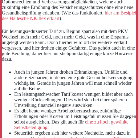
Optionsrechten und Verbesserungsmöglichkeiten, welche auch
zukünftig eine Erhöhung des Versicherungsschutzes ohne eine neue
Gesundheitsprüfung erlauben. (Wie das funktioniert,
hier am Besipiel
des Hallesche NK.flex erklärt
)
Ein leistungsreduzierter Tarif zu. Beginn spart also mit dem PKV-
Wechsel noch mehr Geld, noch mehr Geld, was in eine Ersparnis
angelegt werden kann. Doch hierbei wird oft der weitere Verlauf
vergessen, und hier drohen einige Gefahren. Das gehört auch in eine
gute Beratung, daher hier nur stichpunktartig einige kurze Hinweise
dazu.
Auch in jungen Jahren drohen Erkrankungen, Unfälle und
andere Szenarien, in denen eine gute Gesundheitsversorgung
wichtig ist. Gerade in jungen Jahren will man schnell wieder
auf die Beine.
Ein leistungsschwacher Tarif kostet weniger, bildet aber auch
weniger Rückstellungen. Dies wird sich bei einer späteren
Umstellung finanziell negativ auswirken.
Es gibt heute weniger Arbeitgeberzuschuss, zukünftige
Erhöhungen oder Kosten im Leistungsfall müssen Sie dagegen
selbst ausgleichen. Das gilt auch für
eine zu hoch gewählte
Selbstbeteiligung
.
Steuerlich ergeben sich hier weitere Nachteile, mehr dazu in