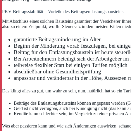
PKV Beitragsstabilität – Vorteile des Beitragsentlastungsbausteins
Mit Abschluss eines solchen Bausteins garantiert der Versicherer Ihne
also zu einem Zeitpunkt, wo Ihr Steuersatz in den meisten Fällen niedr
garantierte Beitragsminderung im Alter
Beginn der Minderung vorab festzulegen, bei einige
Beitrag für den Entlastungsbaustein ist heute steuer
Bei Arbeitnehmern beteiligt sich der Arbeitgeber i
teilweise flexibler Start bei einigen Tarifen möglich
abschließbar ohne Gesundheitsprüfung
anpassbar und veränderbar in der Höhe, Aussetzen 
Das klingt alles zu gut, um wahr zu sein, nun, natürlich hat so ein Ta
Beiträge des Entlastungsbausteins können angepasst werden (Gr
Geld ist nicht verfügbar, auch bei Kündigung nicht (das kann au
Rendite kann schlechter sein, im Vergleich zu einer privaten An
Was aber passieren kann und wie sich Änderungen auswirken, schauen 