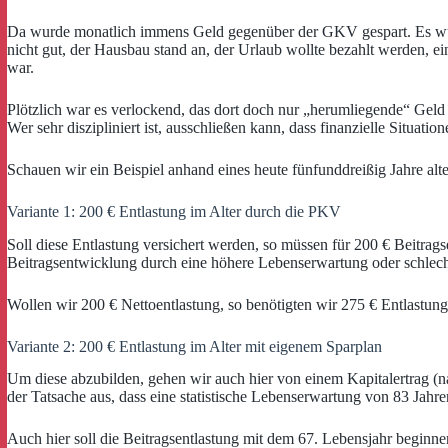
Da wurde monatlich immens Geld gegenüber der GKV gespart. Es wurde
nicht gut, der Hausbau stand an, der Urlaub wollte bezahlt werden, e
war.
Plötzlich war es verlockend, das dort doch nur „herumliegende“ Geld z
Wer sehr diszipliniert ist, ausschließen kann, dass finanzielle Situat
Schauen wir ein Beispiel anhand eines heute fünfunddreißig Jahre alte
Variante 1: 200 € Entlastung im Alter durch die PKV
Soll diese Entlastung versichert werden, so müssen für 200 € Beitrag
Beitragsentwicklung durch eine höhere Lebenserwartung oder schlecht
Wollen wir 200 € Nettoentlastung, so benötigten wir 275 € Entlastung
Variante 2: 200 € Entlastung im Alter mit eigenem Sparplan
Um diese abzubilden, gehen wir auch hier von einem Kapitalertrag (n
der Tatsache aus, dass eine statistische Lebenserwartung von 83 Ja
Auch hier soll die Beitragsentlastung mit dem 67. Lebensjahr beginn