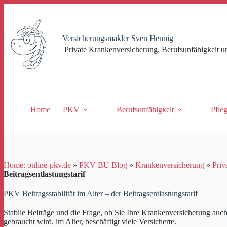
Zum
Inhalt
springen
Versicherungsmakler Sven Hennig
Private Krankenversicherung, Berufsunfähigkeit u
Home
PKV
Berufsunfähigkeit
Pfle
Home: online-pkv.de
»
PKV BU Blog
»
Krankenversicherung
»
Priv
Beitragsentlastungstarif
PKV Beitragsstabilität im Alter – der Beitragsentlastungstarif
Stabile Beiträge und die Frage, ob Sie Ihre Krankenversicherung au
gebraucht wird, im Alter, beschäftigt viele Versicherte.