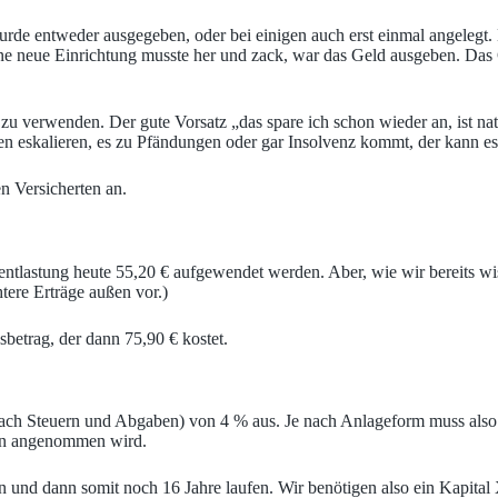
 entweder ausgegeben, oder bei einigen auch erst einmal angelegt. Ei
ine neue Einrichtung musste her und zack, war das Geld ausgeben. Das G
u verwenden. Der gute Vorsatz „das spare ich schon wieder an, ist natü
ionen eskalieren, es zu Pfändungen oder gar Insolvenz kommt, der kann es
n Versicherten an.
sentlastung heute 55,20 € aufgewendet werden. Aber, wie wir bereits wi
ere Erträge außen vor.)
sbetrag, der dann 75,90 € kostet.
ach Steuern und Abgaben) von 4 % aus. Je nach Anlageform muss also d
hren angenommen wird.
en und dann somit noch 16 Jahre laufen. Wir benötigen also ein Kapit