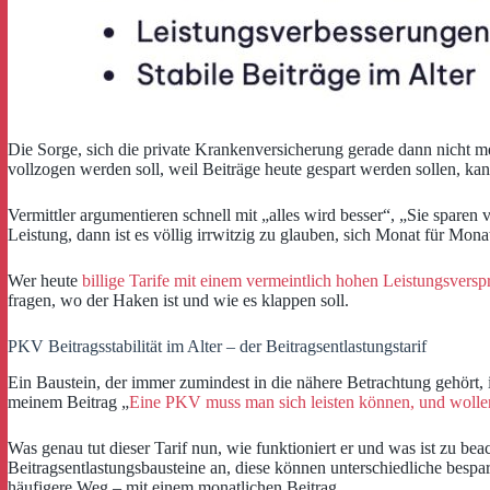
Die Sorge, sich die private Krankenversicherung gerade dann nicht m
vollzogen werden soll, weil Beiträge heute gespart werden sollen, kan
Vermittler argumentieren schnell mit „alles wird besser“, „Sie sparen v
Leistung, dann ist es völlig irrwitzig zu glauben, sich Monat für Mon
Wer heute
billige Tarife mit einem vermeintlich hohen Leistungsvers
fragen, wo der Haken ist und wie es klappen soll.
PKV Beitragsstabilität im Alter – der Beitragsentlastungstarif
Ein Baustein, der immer zumindest in die nähere Betrachtung gehört, is
meinem Beitrag „
Eine PKV muss man sich leisten können, und wolle
Was genau tut dieser Tarif nun, wie funktioniert er und was ist zu be
Beitragsentlastungsbausteine an, diese können unterschiedliche bespa
häufigere Weg – mit einem monatlichen Beitrag.