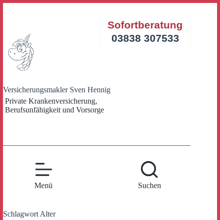
Zum
Inhalt
Sofortberatung
springen
03838 307533
Versicherungsmakler Sven Hennig
Private Krankenversicherung,
Berufsunfähigkeit und Vorsorge
Menü
Suchen
Schlagwort
Alter