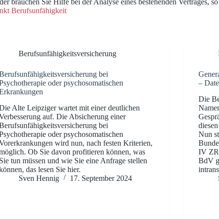
er brauchen Sie Hilfe bei der Analyse eines bestehenden Vertrages, s
kt Berufsunfähigkeit
Berufsunfähigkeitsversicherung
Berufsunfähigkeitsversicherung bei
Genera
Psychotherapie oder psychosomatischen
– Date
Erkrankungen
Die Be
Die Alte Leipziger wartet mit einer deutlichen
Namen 
Verbesserung auf. Die Absicherung einer
Gesprä
Berufsunfähigkeitsversicherung bei
diesen
Psychotherapie oder psychosomatischen
Nun st
Vorerkrankungen wird nun, nach festen Kriterien,
Bundes
möglich. Ob Sie davon profitieren können, was
IV ZR 
Sie tun müssen und wie Sie eine Anfrage stellen
BdV ge
können, das lesen Sie hier.
intran
Sven Hennig
17. September 2024