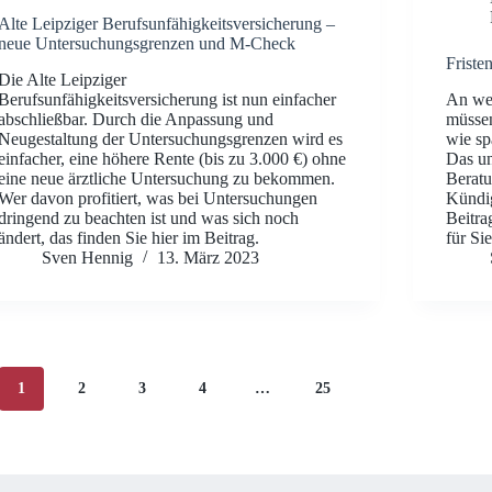
Alte Leipziger Berufsunfähigkeitsversicherung –
neue Untersuchungsgrenzen und M-Check
Frist
Die Alte Leipziger
Berufsunfähigkeitsversicherung ist nun einfacher
An wel
abschließbar. Durch die Anpassung und
müssen
Neugestaltung der Untersuchungsgrenzen wird es
wie sp
einfacher, eine höhere Rente (bis zu 3.000 €) ohne
Das un
eine neue ärztliche Untersuchung zu bekommen.
Beratu
Wer davon profitiert, was bei Untersuchungen
Kündig
dringend zu beachten ist und was sich noch
Beitra
ändert, das finden Sie hier im Beitrag.
für Sie
Sven Hennig
13. März 2023
1
2
3
4
…
25