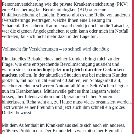
Personenversicherung wie die private Krankenversicherung (PKV),
eine Absicherung bei Berufsunfähigkeit (BU) oder eine
Unfallversicherung handeln. Ebenso gibt es eine Reihe von anderen
(Versicherungs-)verträgen, welche Ihnen eine Leistung im
Schadenfall zusichern. Kaum jemand denkt jedoch an die Tatsache,
wer die eigenen Angelegenheiten regeln kann oder mich im Notfall
vertreten, falls ich nicht mehr dazu in der Lage bin.
Vollmacht für Versicherungen – so schnell wird die nötig
Ein aktuelles Beispiel eines meiner Kunden bringt mich zu der
Frage, wie eine entsprechende Bevollmächtigung aussieht und
warum sie sich
unbedingt jetzt und gleich darüber Gedanken
machen
sollten. In der aktuellen Situation trat bei meinem Kunden
plötzlich, mit noch nicht einmal 40 Jahren, ein Schlaganfall auf,
welcher zu einem schweren Autounfall führte. Seit Wochen liegt er
nun im Krankenhaus. Mittlerweile geht es ihm langsam wieder
besser, aber Intensivstation und Operationen haben Spuren
hinterlassen. Reha steht an, zu Hause muss vieles organisiert werden.
Jetzt wurde seiner Freundin und jetzt auch ihm schnell ein großes
Defizit bewusst.
Mit dem Aufenthalt im Krankenhaus stellte sich auch ein anderes,
größeres Problem dar. Der Kunde lebt zwar mit seiner Freundin