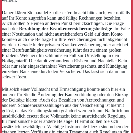
werden.
Daher klären Sie parallel zu dieser Vollmacht bitte auch, wer notfalls
auf Ihr Konto zugreifen kann und fällige Rechnungen bezahlen.
Auch sollten Sie einen anderen Punkt berücksichtigen. Die Frage
nach der
Bezahlung der Krankenversicherungsbeiträge
. Im Falle
einer Notsituation und nicht ausreichendem Geld auf dem Konto
könnten auch die Beiträge für Ihre Versicherungen nicht abgebucht
werden. Gerade in der privaten Krankenversicherung oder auch bei
einer Berufsunfähigkeitsversicherung führt das zu einem großen
Problem. Welcher? Im schlimmsten Fall zur Umstellung in den
Notlagentarif. Die damit verbundenen Risiken und Nachteile: Kein
oder nur sehr eingeschränkter Versicherungsschutz und Kündigung
einzelner Bausteine durch den Versicherer. Das lässt sich dann nur
schwer lösen.
Mit solch einer Vollmacht und Ermächtigung könnte auch hier ein
anderer für Sie die Änderung der Bankverbindung oder den Einzug
der Beiträge klären. Auch das Bezahlen von Arztrechnungen und
anderen Schadenersatzzahlungen aus der Versicherung ist hiermit
gelöst, da das Erstattungskonto geändert werden kann. Natürlich und
ausdrücklich ersetzt diese Vollmacht keine ausreichende Regelung
für medizinische oder andere Belange. Hiermit sollten Sie sich
zusätzlich beschäftigen. Wichtige Instrumente hierzu sind neben der
eigenen letzten Verfügung in einem Testament auch Regelungen für