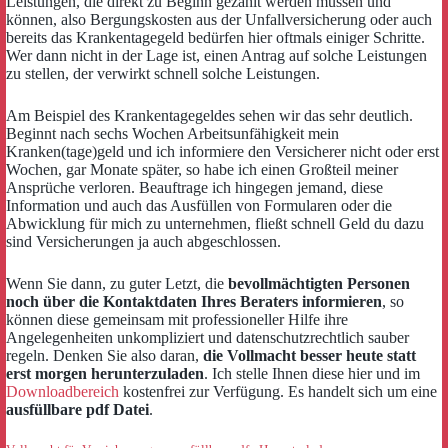
Leistungen, die direkt zu Beginn gezahlt werden müssen und
können, also Bergungskosten aus der Unfallversicherung oder auch
bereits das Krankentagegeld bedürfen hier oftmals einiger Schritte.
Wer dann nicht in der Lage ist, einen Antrag auf solche Leistungen
zu stellen, der verwirkt schnell solche Leistungen.
Am Beispiel des Krankentagegeldes sehen wir das sehr deutlich.
Beginnt nach sechs Wochen Arbeitsunfähigkeit mein
Kranken(tage)geld und ich informiere den Versicherer nicht oder erst
Wochen, gar Monate später, so habe ich einen Großteil meiner
Ansprüche verloren. Beauftrage ich hingegen jemand, diese
Information und auch das Ausfüllen von Formularen oder die
Abwicklung für mich zu unternehmen, fließt schnell Geld du dazu
sind Versicherungen ja auch abgeschlossen.
Wenn Sie dann, zu guter Letzt, die
bevollmächtigten Personen
noch über die Kontaktdaten Ihres Beraters informieren
, so
können diese gemeinsam mit professioneller Hilfe ihre
Angelegenheiten unkompliziert und datenschutzrechtlich sauber
regeln. Denken Sie also daran,
die Vollmacht besser heute statt
erst morgen herunterzuladen
. Ich stelle Ihnen diese hier und im
Downloadbereich
kostenfrei zur Verfügung. Es handelt sich um eine
ausfüllbare pdf Datei
.