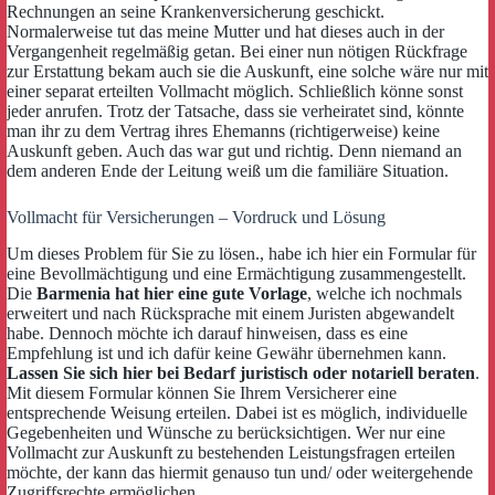
Rechnungen an seine Krankenversicherung geschickt.
Normalerweise tut das meine Mutter und hat dieses auch in der
Vergangenheit regelmäßig getan. Bei einer nun nötigen Rückfrage
zur Erstattung bekam auch sie die Auskunft, eine solche wäre nur mit
einer separat erteilten Vollmacht möglich. Schließlich könne sonst
jeder anrufen. Trotz der Tatsache, dass sie verheiratet sind, könnte
man ihr zu dem Vertrag ihres Ehemanns (richtigerweise) keine
Auskunft geben. Auch das war gut und richtig. Denn niemand an
dem anderen Ende der Leitung weiß um die familiäre Situation.
Vollmacht für Versicherungen – Vordruck und Lösung
Um dieses Problem für Sie zu lösen., habe ich hier ein Formular für
eine Bevollmächtigung und eine Ermächtigung zusammengestellt.
Die
Barmenia hat hier eine gute Vorlage
, welche ich nochmals
erweitert und nach Rücksprache mit einem Juristen abgewandelt
habe. Dennoch möchte ich darauf hinweisen, dass es eine
Empfehlung ist und ich dafür keine Gewähr übernehmen kann.
Lassen Sie sich hier bei Bedarf juristisch oder notariell beraten
.
Mit diesem Formular können Sie Ihrem Versicherer eine
entsprechende Weisung erteilen. Dabei ist es möglich, individuelle
Gegebenheiten und Wünsche zu berücksichtigen. Wer nur eine
Vollmacht zur Auskunft zu bestehenden Leistungsfragen erteilen
möchte, der kann das hiermit genauso tun und/ oder weitergehende
Zugriffsrechte ermöglichen.