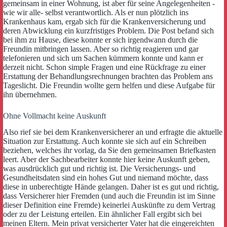
gemeinsam in einer Wohnung, ist aber für seine Angelegenheiten -
wie wir alle- selbst verantwortlich. Als er nun plötzlich ins
Krankenhaus kam, ergab sich für die Krankenversicherung und
deren Abwicklung ein kurzfristiges Problem. Die Post befand sich
bei ihm zu Hause, diese konnte er sich irgendwann durch die
Freundin mitbringen lassen. Aber so richtig reagieren und gar
telefonieren und sich um Sachen kümmern konnte und kann er
derzeit nicht. Schon simple Fragen und eine Rückfrage zu einer
Erstattung der Behandlungsrechnungen brachten das Problem ans
Tageslicht. Die Freundin wollte gern helfen und diese Aufgabe für
ihn übernehmen.
Ohne Vollmacht keine Auskunft
Also rief sie bei dem Krankenversicherer an und erfragte die aktuelle
Situation zur Erstattung. Auch konnte sie sich auf ein Schreiben
beziehen, welches ihr vorlag, da Sie den gemeinsamen Briefkasten
leert. Aber der Sachbearbeiter konnte hier keine Auskunft geben,
was ausdrücklich gut und richtig ist. Die Versicherungs- und
Gesundheitsdaten sind ein hohes Gut und niemand möchte, dass
diese in unberechtigte Hände gelangen. Daher ist es gut und richtig,
dass Versicherer hier Fremden (und auch die Freundin ist im Sinne
dieser Definition eine Fremde) keinerlei Auskünfte zu dem Vertrag
oder zu der Leistung erteilen. Ein ähnlicher Fall ergibt sich bei
meinen Eltern. Mein privat versicherter Vater hat die eingereichten