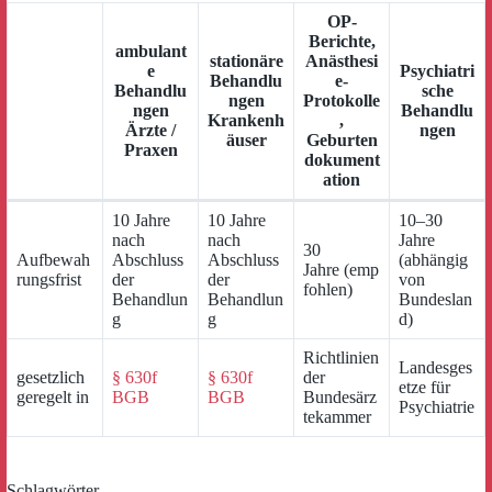
OP-
Berichte,
ambulant
stationäre
Anästhesi
e
Psychiatri
Behandlu
e-
Behandlu
sche
ngen
Protokolle
ngen
Behandlu
Krankenh
,
Ärzte /
ngen
äuser
Geburten
Praxen
dokument
ation
10 Jahre
10 Jahre
10–30
nach
nach
Jahre
30
Aufbewah
Abschluss
Abschluss
(abhängig
Jahre (emp
rungsfrist
der
der
von
fohlen)
Behandlun
Behandlun
Bundeslan
g
g
d)
Richtlinien
Landesges
gesetzlich
§ 630f
§ 630f
der
etze für
geregelt in
BGB
BGB
Bundesärz
Psychiatrie
tekammer
Schlagwörter