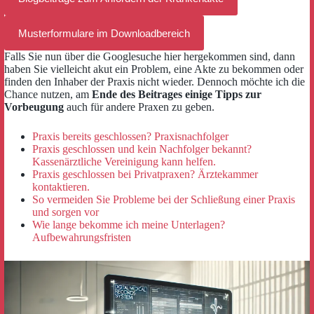
Musterformulare im Downloadbereich
Falls Sie nun über die Googlesuche hier hergekommen sind, dann
haben Sie vielleicht akut ein Problem, eine Akte zu bekommen oder
finden den Inhaber der Praxis nicht wieder. Dennoch möchte ich die
Chance nutzen, am
Ende des Beitrages einige Tipps zur
Vorbeugung
auch für andere Praxen zu geben.
Praxis bereits geschlossen? Praxisnachfolger
Praxis geschlossen und kein Nachfolger bekannt?
Kassenärztliche Vereinigung kann helfen.
Praxis geschlossen bei Privatpraxen? Ärztekammer
kontaktieren.
So vermeiden Sie Probleme bei der Schließung einer Praxis
und sorgen vor
Wie lange bekomme ich meine Unterlagen?
Aufbewahrungsfristen