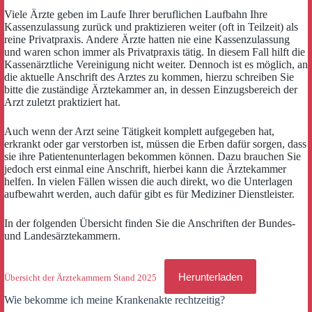
Viele Ärzte geben im Laufe Ihrer beruflichen Laufbahn Ihre
Kassenzulassung zurück und praktizieren weiter (oft in Teilzeit) als
reine Privatpraxis. Andere Ärzte hatten nie eine Kassenzulassung
und waren schon immer als Privatpraxis tätig. In diesem Fall hilft die
Kassenärztliche Vereinigung nicht weiter. Dennoch ist es möglich, an
die aktuelle Anschrift des Arztes zu kommen, hierzu schreiben Sie
bitte die zuständige Ärztekammer an, in dessen Einzugsbereich der
Arzt zuletzt praktiziert hat.
Auch wenn der Arzt seine Tätigkeit komplett aufgegeben hat,
erkrankt oder gar verstorben ist, müssen die Erben dafür sorgen, dass
sie ihre Patientenunterlagen bekommen können. Dazu brauchen Sie
jedoch erst einmal eine Anschrift, hierbei kann die Ärztekammer
helfen. In vielen Fällen wissen die auch direkt, wo die Unterlagen
aufbewahrt werden, auch dafür gibt es für Mediziner Dienstleister.
In der folgenden Übersicht finden Sie die Anschriften der Bundes-
und Landesärztekammern.
Herunterladen
Übersicht der Ärztekammern Stand 2025
Wie bekomme ich meine Krankenakte rechtzeitig?