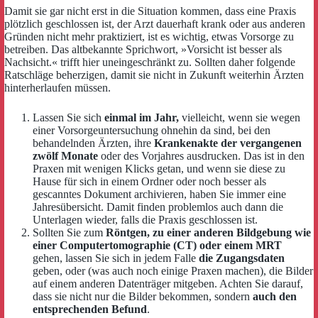
Damit sie gar nicht erst in die Situation kommen, dass eine Praxis
plötzlich geschlossen ist, der Arzt dauerhaft krank oder aus anderen
Gründen nicht mehr praktiziert, ist es wichtig, etwas Vorsorge zu
betreiben. Das altbekannte Sprichwort, »Vorsicht ist besser als
Nachsicht.« trifft hier uneingeschränkt zu. Sollten daher folgende
Ratschläge beherzigen, damit sie nicht in Zukunft weiterhin Ärzten
hinterherlaufen müssen.
Lassen Sie sich
einmal im Jahr,
vielleicht, wenn sie wegen
einer Vorsorgeuntersuchung ohnehin da sind, bei den
behandelnden Ärzten, ihre
Krankenakte der vergangenen
zwölf Monate
oder des Vorjahres ausdrucken. Das ist in den
Praxen mit wenigen Klicks getan, und wenn sie diese zu
Hause für sich in einem Ordner oder noch besser als
gescanntes Dokument archivieren, haben Sie immer eine
Jahresübersicht. Damit finden problemlos auch dann die
Unterlagen wieder, falls die Praxis geschlossen ist.
Sollten Sie zum
Röntgen, zu einer anderen Bildgebung wie
einer Computertomographie (CT) oder einem MRT
gehen, lassen Sie sich in jedem Falle
die Zugangsdaten
geben, oder (was auch noch einige Praxen machen), die Bilder
auf einem anderen Datenträger mitgeben. Achten Sie darauf,
dass sie nicht nur die Bilder bekommen, sondern
auch den
entsprechenden Befund
.