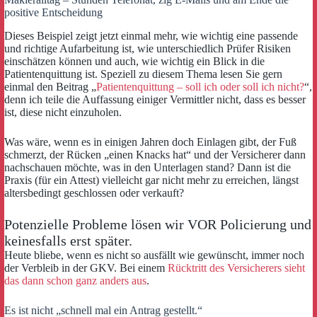
positive Entscheidung
Dieses Beispiel zeigt jetzt einmal mehr, wie wichtig eine passende
und richtige Aufarbeitung ist, wie unterschiedlich Prüfer Risiken
einschätzen können und auch, wie wichtig ein Blick in die
Patientenquittung ist. Speziell zu diesem Thema lesen Sie gern
einmal den Beitrag „
Patientenquittung – soll ich oder soll ich nicht?
“,
denn ich teile die Auffassung einiger Vermittler nicht, dass es besser
ist, diese nicht einzuholen.
Was wäre, wenn es in einigen Jahren doch Einlagen gibt, der Fuß
schmerzt, der Rücken „einen Knacks hat“ und der Versicherer dann
nachschauen möchte, was in den Unterlagen stand? Dann ist die
Praxis (für ein Attest) vielleicht gar nicht mehr zu erreichen, längst
altersbedingt geschlossen oder verkauft?
Potenzielle Probleme lösen wir VOR Policierung und
keinesfalls erst später.
Heute bliebe, wenn es nicht so ausfällt wie gewünscht, immer noch
der Verbleib in der GKV. Bei einem
Rücktritt des Versicherers sieht
das dann schon ganz anders aus
.
Es ist nicht „schnell mal ein Antrag gestellt.“