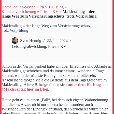
Home: online-pkv.de
»
PKV BU Blog
»
Krankenversicherung
»
Private KV
»
Makleralltag – der
lange Weg zum Versicherungsschutz, trotz Vorprüfung
Makleralltag – der lange Weg zum Versicherungsschutz,
trotz Vorprüfung
Sven Hennig
22. Juli 2024
Leistungsabwicklung
,
Private KV
Schon in der Vergangenheit habe ich über Erlebnisse und Abläufe im
Makleralltag geschrieben und da immer einmal wieder die Frage
kommt, wann der nächste Beitrag hierzu kommt, bitte sehr.
Anscheinend mögen viele die Berichte aus dem Tagesgeschäft im
Makleralltag. Ältere Beiträge finden sich
unter dem Hashtag
#Makleralltag hier im Blog
.
Heute geht es um einen „Fall“, bei dem sich eigene Wahrnehmung
und die des Arztes nicht nur unterscheiden, sondern auch
zwischendurch der Eindruck entstand, der Versicherer würfelt hier
seine Einschätzungen. Es geht mir jedoch keineswegs darum, hier