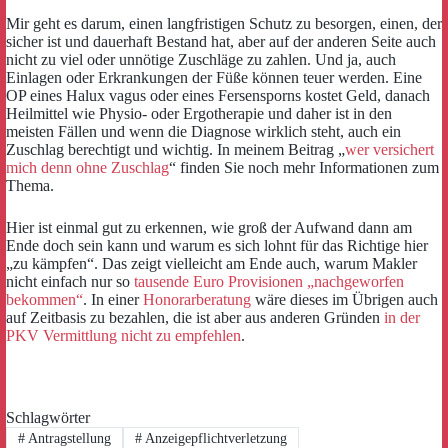
Mir geht es darum, einen langfristigen Schutz zu besorgen, einen, der
sicher ist und dauerhaft Bestand hat, aber auf der anderen Seite auch
nicht zu viel oder unnötige Zuschläge zu zahlen. Und ja, auch
Einlagen oder Erkrankungen der Füße können teuer werden. Eine
OP eines Halux vagus oder eines Fersensporns kostet Geld, danach
Heilmittel wie Physio- oder Ergotherapie und daher ist in den
meisten Fällen und wenn die Diagnose wirklich steht, auch ein
Zuschlag berechtigt und wichtig. In meinem Beitrag „
wer versichert
mich denn ohne Zuschlag
“ finden Sie noch mehr Informationen zum
Thema.
Hier ist einmal gut zu erkennen, wie groß der Aufwand dann am
Ende doch sein kann und warum es sich lohnt für das Richtige hier
„zu kämpfen“. Das zeigt vielleicht am Ende auch, warum Makler
nicht einfach nur so
tausende Euro Provisionen „nachgeworfen
bekommen“
. In einer
Honorarberatung
wäre dieses im Übrigen auch
auf Zeitbasis zu bezahlen, die ist aber aus anderen Gründen
in der
PKV Vermittlung nicht zu empfehlen
.
Schlagwörter
#
Antragstellung
#
Anzeigepflichtverletzung