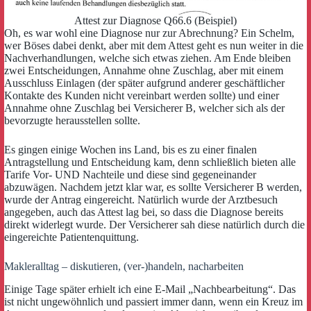
Attest zur Diagnose Q66.6 (Beispiel)
Oh, es war wohl eine Diagnose nur zur Abrechnung? Ein Schelm,
wer Böses dabei denkt, aber mit dem Attest geht es nun weiter in die
Nachverhandlungen, welche sich etwas ziehen. Am Ende bleiben
zwei Entscheidungen, Annahme ohne Zuschlag, aber mit einem
Ausschluss Einlagen (der später aufgrund anderer geschäftlicher
Kontakte des Kunden nicht vereinbart werden sollte) und einer
Annahme ohne Zuschlag bei Versicherer B, welcher sich als der
bevorzugte herausstellen sollte.
Es gingen einige Wochen ins Land, bis es zu einer finalen
Antragstellung und Entscheidung kam, denn schließlich bieten alle
Tarife Vor- UND Nachteile und diese sind gegeneinander
abzuwägen. Nachdem jetzt klar war, es sollte Versicherer B werden,
wurde der Antrag eingereicht. Natürlich wurde der Arztbesuch
angegeben, auch das Attest lag bei, so dass die Diagnose bereits
direkt widerlegt wurde. Der Versicherer sah diese natürlich durch die
eingereichte Patientenquittung.
Makleralltag – diskutieren, (ver-)handeln, nacharbeiten
Einige Tage später erhielt ich eine E-Mail „Nachbearbeitung“. Das
ist nicht ungewöhnlich und passiert immer dann, wenn ein Kreuz im