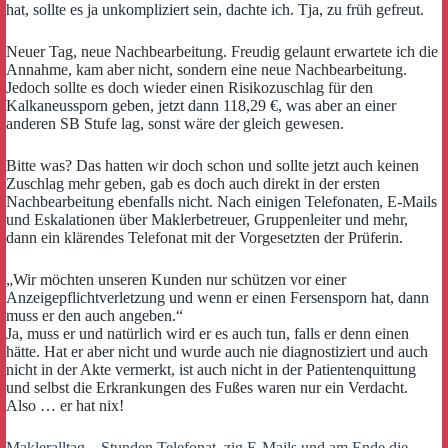
hat, sollte es ja unkompliziert sein, dachte ich. Tja, zu früh gefreut.
Neuer Tag, neue Nachbearbeitung. Freudig gelaunt erwartete ich die
Annahme, kam aber nicht, sondern eine neue Nachbearbeitung.
Jedoch sollte es doch wieder einen Risikozuschlag für den
Kalkaneussporn geben, jetzt dann 118,29 €, was aber an einer
anderen SB Stufe lag, sonst wäre der gleich gewesen.
Bitte was? Das hatten wir doch schon und sollte jetzt auch keinen
Zuschlag mehr geben, gab es doch auch direkt in der ersten
Nachbearbeitung ebenfalls nicht. Nach einigen Telefonaten, E-Mails
und Eskalationen über Maklerbetreuer, Gruppenleiter und mehr,
dann ein klärendes Telefonat mit der Vorgesetzten der Prüferin.
„Wir möchten unseren Kunden nur schützen vor einer
Anzeigepflichtverletzung und wenn er einen Fersensporn hat, dann
muss er den auch angeben.“
Ja, muss er und natürlich wird er es auch tun, falls er denn einen
hätte. Hat er aber nicht und wurde auch nie diagnostiziert und auch
nicht in der Akte vermerkt, ist auch nicht in der Patientenquittung
und selbst die Erkrankungen des Fußes waren nur ein Verdacht.
Also … er hat nix!
Makleralltag – Stunden Telefonat, zig E-Mails und am Ende die