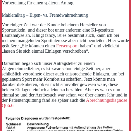
Vorbereitung für einen späteren Antrag.
Makleralltag – Eigen- vs. Fremdwahrnehmung
Vor einiger Zeit war der Kunde bei einem Hersteller von
Sportartikeln, und dieser bot unter anderem eine KI-gestützte
Laufanalyse an. Klingt fancy, ist es bestimmt auch, kann ich bei
meinem mangelnden Sportinteresse aber nicht beurteilen. Hier wurde
geäußert: „Sie könnten einen
Fersensporn
haben“ und vielleicht
„lassen Sie sich einmal Einlagen verschreiben“.
Daraufhin begab sich unser Antragsteller zu einem
Allgemeinmediziner, es ist zwar schon einige Zeit her, aber
schließlich verordnete dieser auch entsprechende Einlagen, um bei
geplantem Sport mehr Komfort zu schaffen. Jetzt könnte man
darüber diskutieren, ob es nicht sinnvoller gewesen wäre, diese
beiden Einlagen einfach alleine zu bezahlen. Aber es war es nun
einmal so und der Arztbesuch war schon vor über einem Jahr und in
der Patientenquittung fand sie später auch die
Abrechnungsdiagnose
Q66.6
.