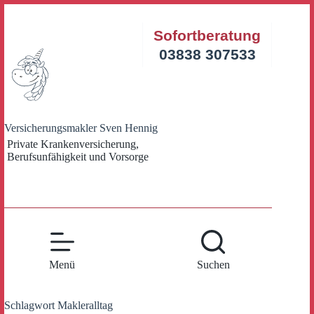
Zum
Inhalt
Sofortberatung
springen
03838 307533
Versicherungsmakler Sven Hennig
Private Krankenversicherung,
Berufsunfähigkeit und Vorsorge
Menü
Suchen
Schlagwort
Makleralltag