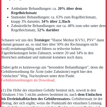
Ambulante Behandlungen: ca.
20% über dem
Regelhöchstsatz
Stationäre Behandlungen: ca. 63% zum Regelhöchstsatz,
knapp 3% darunter,
34% über 2,3fach
Zahnärztliche Behandlungen: nur ca. 48% zum oder unter dem
Regelhöchstsatz,
52% darüber
Schauen wir uns den
Testsieger
“Hanse Merkur KVS1, PSV” dann
einmal genauer an, so sind hier über 50% der Rechnungen nicht
(voll) erstattungsfähig und führen zu teilweise hohen
Eigenbelastungen beim Zahnarzt, weitere 20 und 34% in den
Bereichen ambulant und stationär kommen noch dazu.
Dabei geht es keineswegs um “besondere Behandlungen”, denn die
Gebührenordnung für Ärzte (oder Zahnärzte) regelt hier den
“einfachen” Weg. Nachzulesen unter dem Punkt
Gebührenordnungen im Download
.
(1) Die Höhe der einzelnen Gebühr bemisst sich, soweit in den
Absätzen 3 bis 5 nichts anderes bestimmt ist, nach
dem Einfachen
bis Dreieinhalbfachen des Gebührensatzes.
Gebührensatz ist der
Betrag, der sich ergibt, wenn die Punktzahl der einzelnen Leistung