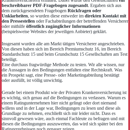
Krankenversicherern ermittelt. Dabei wurde den Gesellschaften
ein
beschreibbarer PDF-Fragebogen zugesandt
. Ergaben sich aus
dem zurückgesendeten Fragebogen
Rückfragen oder
Unklarheiten
, so wurden diese entweder im
direkten Kontakt mit
den Pressestellen
oder Fachabteilungen der betreffenden Versicherer
oder mithilfe
öffentlich zugänglicher Informationen
(beispielsweise Websites der jeweiligen Anbieter) geklärt.
Insgesamt wurden alle am Markt tätigen Versicherer angeschrieben.
Von diesen haben sich im Bereich Premiumschutz 16, im Bereich
Standardschutz 15 und beim Grundschutz 15 Gesellschaften am Test
beteiligt.
Eine durchaus fragwürdige Methode zu testen. Wir alle wissen, nur
die Aussagen in den Bedingungen entfalten eine Rechtskraft. Was
ein Prospekt sagt, eine Presse- oder Marketingabteilung bestätigt
oder ausfüllt, ist völlig unwichtig.
Gerade bei einem Produkt wie der Privaten Krankenversicherung ist
es wichtig, sich genau auf die Bedingungen zu verlassen. Warum es
einem Ratingunternehmen hier nicht gelingt oder dort niemand
willens und in der Lage war, Bedingungen zu lesen und diese als
Grundlage zu nehmen, erschließt sich mir leider nicht. Dass es
sinnvoll gewesen wäre, auch einmal Fachleute zu befragen und mit
diesen die Bedingungen auszuwerten, das wird sich später bei den
Ratingergebnissen noch genauer zeigen.