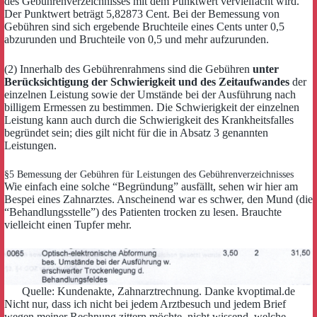
des Gebührenverzeichnisses mit dem Punktwert vervielfacht wird.
Der Punktwert beträgt 5,82873 Cent. Bei der Bemessung von
Gebühren sind sich ergebende Bruchteile eines Cents unter 0,5
abzurunden und Bruchteile von 0,5 und mehr aufzurunden.
(2) Innerhalb des Gebührenrahmens sind die Gebühren
unter
Berücksichtigung der Schwierigkeit und des Zeitaufwandes
der
einzelnen Leistung sowie der Umstände bei der Ausführung nach
billigem Ermessen zu bestimmen. Die Schwierigkeit der einzelnen
Leistung kann auch durch die Schwierigkeit des Krankheitsfalles
begründet sein; dies gilt nicht für die in Absatz 3 genannten
Leistungen.
§5 Bemessung der Gebühren für Leistungen des Gebührenverzeichnisses
Wie einfach eine solche “Begründung” ausfällt, sehen wir hier am
Bespei eines Zahnarztes. Anscheinend war es schwer, den Mund (die
“Behandlungsstelle”) des Patienten trocken zu lesen. Brauchte
vielleicht einen Tupfer mehr.
Quelle: Kundenakte, Zahnarztrechnung. Danke kvoptimal.de
Nicht nur, dass ich nicht bei jedem Arztbesuch und jedem Brief
wegen meiner Rechnung zittern möchte, nicht wissend, welche