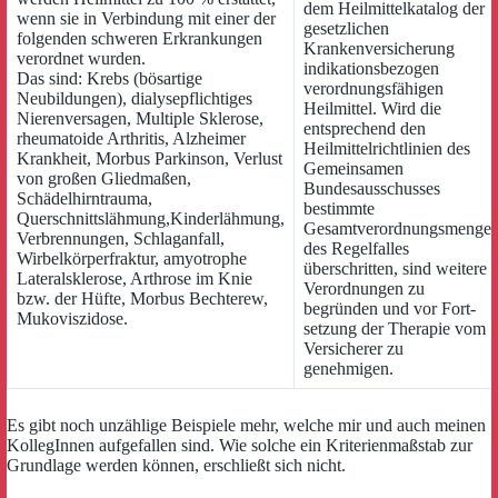
dem Heilmittelkatalog der
wenn sie in Verbindung mit einer der
gesetzlichen
folgenden schweren Erkrankungen
Krankenversicherung
verordnet wurden.
indikationsbezogen
Das sind: Krebs (bösartige
verordnungsfähigen
Neubildungen), dialysepflichtiges
Heilmittel. Wird die
Nierenversagen, Multiple Sklerose,
entsprechend den
rheumatoide Arthritis, Alzheimer
Heilmittelrichtlinien des
Krankheit, Morbus Parkinson, Verlust
Gemeinsamen
von großen Gliedmaßen,
Bundesausschusses
Schädelhirntrauma,
bestimmte
Querschnittslähmung,Kinderlähmung,
Gesamtverordnungsmenge
Verbrennungen, Schlaganfall,
des Regelfalles
Wirbelkörperfraktur, amyotrophe
überschritten, sind weitere
Lateralsklerose, Arthrose im Knie
Verordnungen zu
bzw. der Hüfte, Morbus Bechterew,
begründen und vor Fort-
Mukoviszidose.
setzung der Therapie vom
Versicherer zu
genehmigen.
Es gibt noch unzählige Beispiele mehr, welche mir und auch meinen
KollegInnen aufgefallen sind. Wie solche ein Kriterienmaßstab zur
Grundlage werden können, erschließt sich nicht.