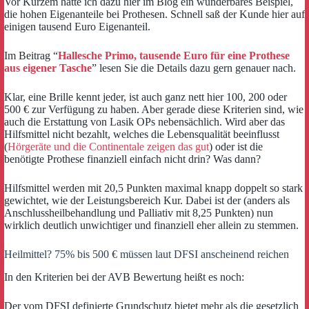
Vor Kurzem hatte ich dazu hier im Blog ein wunderbares Beispiel,
die hohen Eigenanteile bei Prothesen. Schnell saß der Kunde hier auf
einigen tausend Euro Eigenanteil.
Im Beitrag “
Hallesche Primo, tausende Euro für eine Prothese
aus eigener Tasche
” lesen Sie die Details dazu gern genauer nach.
Klar, eine Brille kennt jeder, ist auch ganz nett hier 100, 200 oder
500 € zur Verfügung zu haben. Aber gerade diese Kriterien sind, wie
auch die Erstattung von Lasik OPs nebensächlich. Wird aber das
Hilfsmittel nicht bezahlt, welches die Lebensqualität beeinflusst
(
Hörgeräte und die Continentale zeigen das gut
) oder ist die
benötigte Prothese finanziell einfach nicht drin? Was dann?
Hilfsmittel werden mit 20,5 Punkten maximal knapp doppelt so stark
gewichtet, wie der Leistungsbereich Kur. Dabei ist der (anders als
Anschlussheilbehandlung und Palliativ mit 8,25 Punkten) nun
wirklich deutlich unwichtiger und finanziell eher allein zu stemmen.
Heilmittel? 75% bis 500 € müssen laut DFSI anscheinend reichen
In den Kriterien bei der AVB Bewertung heißt es noch:
Der vom DFSI definierte Grundschutz bietet mehr als die gesetzlich