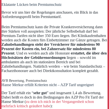
Eklatante Lücken beim Premiumschutz
Bevor wir uns hier die Regelungen anschauen, ein Blick in das
Anforderungsprofil beim Premiumtarif.
Beim Premiumschutz kann die Private Krankenversicherung dann
ihre Stärken voll ausspielen: Der jährliche Selbstbehalt darf bei
Premium-Tarifen nicht über 350 Euro liegen. Bei Klinikaufenthalten
werden auch die Kosten fürs Einbettzimmer zur Gänze getragen. Bei
Zahnbehandlungen steht der Versicherer für mindestens 90
Prozent der Kosten ein, bei Zahnersatz für mindestens 80
Prozent
. Und es werden auch alle Honorare
erstattet, die über den
Höchstsätzen der Gebührenordnungen
liegen – sowohl im
ambulanten als auch im stationären Bereich und bei
Zahnbehandlungen. Natürlich werden – wie beim Standardschutz –
Facharzthonorare auch bei Direktkonsultation komplett gezahlt.
AVB Bewertung, Premiumschutz
Hanse Merkur erfüllt Kriterien nicht – AZP Tarif ungeeignet
Der Tarif erhält ein “
sehr gut
” und insgesamt 1,4 als Bewertung.
Dabei heißt es doch in den Bedingungen des AZP Pro Fit Tarif der
Hanse Merkur (
zu dem ich mich in der Vergangenheit schon
mehrfach kritisch geäußert habe
):