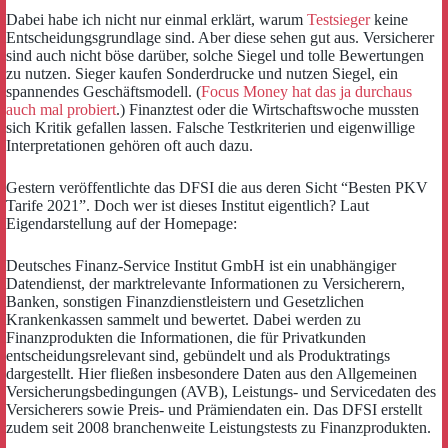
Dabei habe ich nicht nur einmal erklärt, warum
Testsieger
keine
Entscheidungsgrundlage sind. Aber diese sehen gut aus. Versicherer
sind auch nicht böse darüber, solche Siegel und tolle Bewertungen
zu nutzen. Sieger kaufen Sonderdrucke und nutzen Siegel, ein
spannendes Geschäftsmodell. (
Focus Money hat das ja durchaus
auch mal probiert
.) Finanztest oder die Wirtschaftswoche mussten
sich Kritik gefallen lassen. Falsche Testkriterien und eigenwillige
Interpretationen gehören oft auch dazu.
Gestern veröffentlichte das DFSI die aus deren Sicht “Besten PKV
Tarife 2021”. Doch wer ist dieses Institut eigentlich? Laut
Eigendarstellung auf der Homepage:
Deutsches Finanz-Service Institut GmbH ist ein unabhängiger
Datendienst, der marktrelevante Informationen zu Versicherern,
Banken, sonstigen Finanzdienstleistern und Gesetzlichen
Krankenkassen sammelt und bewertet. Dabei werden zu
Finanzprodukten die Informationen, die für Privatkunden
entscheidungsrelevant sind, gebündelt und als Produktratings
dargestellt. Hier fließen insbesondere Daten aus den Allgemeinen
Versicherungsbedingungen (AVB), Leistungs- und Servicedaten des
Versicherers sowie Preis- und Prämiendaten ein. Das DFSI erstellt
zudem seit 2008 branchenweite Leistungstests zu Finanzprodukten.