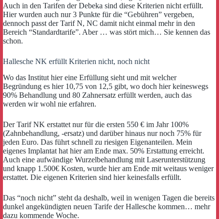
Auch in den Tarifen der Debeka sind diese Kriterien nicht erfüllt.
Hier wurden auch nur 3 Punkte für die “Gebühren” vergeben,
dennoch passt der Tarif N, NC damit nicht einmal mehr in den
Bereich “Standardtarife”. Aber … was stört mich… Sie kennen das
schon.
Hallesche NK erfüllt Kriterien nicht, noch nicht
Wo das Institut hier eine Erfüllung sieht und mit welcher
Begründung es hier 10,75 von 12,5 gibt, wo doch hier keineswegs
90% Behandlung und 80 Zahnersatz erfüllt werden, auch das
werden wir wohl nie erfahren.
Der Tarif NK erstattet nur für die ersten 550 € im Jahr 100%
(Zahnbehandlung, -ersatz) und darüber hinaus nur noch 75% für
jeden Euro. Das führt schnell zu riesigen Eigenanteilen. Mein
eigenes Implantat hat hier am Ende max. 50% Erstattung erreicht.
Auch eine aufwändige Wurzelbehandlung mit Laserunterstützung
und knapp 1.500€ Kosten, wurde hier am Ende mit weitaus weniger
erstattet. Die eigenen Kriterien sind hier keinesfalls erfüllt.
Das “noch nicht” steht da deshalb, weil in wenigen Tagen die bereits
dunkel angekündigten neuen Tarife der Hallesche kommen… mehr
dazu kommende Woche.