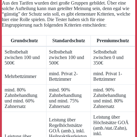
Aus den Tarifen wurden drei große Gruppen gebildet. Über eine
solche Aufteilung kann man geteilter Meinung sein, denn egal wie
“günstig” der Schutz sein soll, es gibt elementare Kriterien, welche
hier eine Rolle spielen. Die Tester haben sich für eine
Eingruppierung nach folgenden Kriterien entschieden:
Grundschutz
Standardschutz
Premiumschutz
Selbstbehalt
Selbstbehalt
Selbstbehalt
zwischen 100 und
zwischen 100 und
zwischen 0 und
500€
500€
350€
mind. Privat 2-
mind. Privat 1-
Mehrbettzimmer
Bettzimmer
Bettzimmer
mind. 80%
mind. 90%
mind. 90%
Zahnbehandlung
Zahnbehandlung
Zahnbehandlung
und mind. 60%
und mind. 75%
und mind. 80%
Zahnersatz
Zahnersatz
Zahnersatz
Leistung über
Leistung über
Höchstsätze GOÄ
Regelhöchstsätze
(amb./stat./Zahn),
GOÄ (amb.), inkl.
inkl.
Leistung über
Heilpraktikerleistun