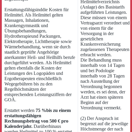
Heilmittelverzeichnis
(Anlage) des Basistarifs
Erstattungsfähigsinddie Kosten für
aufgeführten Leistungen.
Heilmittel. Als Heilmittel gelten
Diese müssen von einem
Massagen, Inhalationen,
Vertragsarzt verordnet und
Krankengymnastik und
von einem für die
Übungsbehandlungen,
Versorgung in der
Hydrotherapieund Packungen,
gesetzlichen
Elektrotherapie, Lichttherapie sowie
Krankenversicherung
Wärmebehandlung, wenn sie durch
zugelassenen Therapeuten
staatlich geprüfte Angehörige
erbracht werden.
anerkannter Heil- und Heilhilfs berufe
Die Behandlung muss
durchgeführt werden. Als Heilmittel
innerhalb von 14 Tagen
gelten ebenfalls die Kosten der
und bei Podologie
Leistungen des Logopäden und
innerhalb von 28 Tagen
Ergotherapeuten einschließlich
nach Ausstellung der
Wegegebühren bis zu den
Verordnung begonnen
Regelhöchstsätzen der
werden, es sei denn, der
entsprechenden Leistungsziffern der
Arzt hat einen späteren
GOÄ.
Beginn auf der
Verordnung vermerkt.
Erstattet werden
75 %bis zu einem
erstattungsfähigen
(2) Der Anspruch ist
Rechnungsbetrag von 500 € pro
begrenzt auf die jeweilige
Kalenderjahr.
Darüberhinaus
Höchstmenge der nach
werden Heilmittel zu 100 % erstattet,