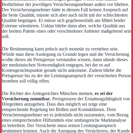
Bedürfnisse der jeweiligen Versicherungsnehmer außen vor blieben.
Der Versicherungsnehmer hätte in diesem Fall keinen Anspruch auf
die beste Qualität, müsste sich aber auch nicht mit der schlechtesten
Qualität begnügen. Er müsse sich gegebenenfalls am Mittel beider
Extreme orientieren. Unklar bliebe dann aber, welche Qualität aus
der breiten Palette eines oder verschiedener Anbieter maßgebend sein
soll.
Die Bestimmung kann jedoch auch monetär zu verstehen sein.
Würde man diese Auslegung zu Grunde legen und die Versicherung
wollte dieses als Preisgrenze verstanden wissen, dann stünde dieses
der medizinischen Notwendigkeit entgegen, bei der es auf
Kostengesichtspunkte gerade nicht ankomme. Zudem bliebe die
Preisgrenze bis zu der der Leistungsanspruch der versicherten Person
bestehen soll völlig offen.
Die Richter des Amtsgerichtes München meinen,
es sei der
Versicherung zumutbar
, Preisgrenzen der Erstattungsfähigkeit von
Hörgeräten anzugeben. Dass dies möglich sei zeige eine
entsprechende Regelung bei Brillen und Kontaktlinsen. Dem
Versicherungsnehmer sei es jedenfalls nicht zuzumuten, vom Bezug
eines entsprechenden Hilfsmittels eine umfangreiche Marktanalyse
zu betreiben. Der Versicherte muss seinen Leistungsanspruch
bestimmen können. Auch die Anregung des Versicherers, der Kunde