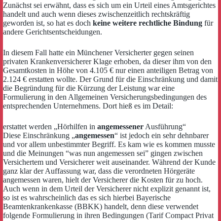
Zunächst sei erwähnt, dass es sich um ein Urteil eines Amtsgerichtes
handelt und auch wenn dieses zwischenzeitlich rechtskräftig
geworden ist, so hat es doch
keine weitere rechtliche Bindung
für
andere Gerichtsentscheidungen.
In diesem Fall hatte ein Münchener Versicherter gegen seinen
privaten Krankenversicherer Klage erhoben, da dieser ihm von den
Gesamtkosten in Höhe von 4.105 € nur einen anteiligen Betrag von
2.124 € erstatten wollte. Der Grund für die Einschränkung und damit
die Begründung für die Kürzung der Leistung war eine
Formulierung in den Allgemeinen Versicherungsbedingungen des
entsprechenden Unternehmens. Dort hieß es im Detail:
erstattet werden „Hörhilfen in
angemessener
Ausführung“
Diese Einschränkung „
angemessen
“ ist jedoch ein sehr dehnbarer
und vor allem unbestimmter Begriff. Es kam wie es kommen musste
und die Meinungen “was nun angemessen sei” gingen zwischen
Versichertem und Versicherer weit auseinander. Während der Kunde
ganz klar der Auffassung war, dass die verordneten Hörgeräte
angemessen waren, hielt der Versicherer die Kosten für zu hoch.
Auch wenn in dem Urteil der Versicherer nicht explizit genannt ist,
so ist es wahrscheinlich das es sich hierbei Bayerische
Beamtenkrankenkasse (BBKK) handelt, denn diese verwendet
folgende Formulierung in ihren Bedingungen (Tarif Compact Privat