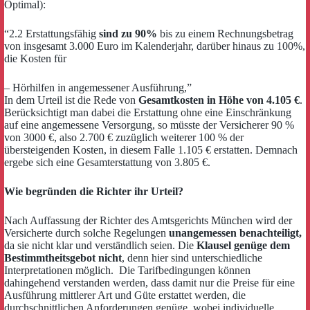
Optimal):
“2.2 Erstattungsfähig
sind zu 90%
bis zu einem Rechnungsbetrag
von insgesamt 3.000 Euro im Kalenderjahr, darüber hinaus zu 100%,
die Kosten für
– Hörhilfen in angemessener Ausführung,”
In dem Urteil ist die Rede von
Gesamtkosten in Höhe von 4.105 €
.
Berücksichtigt man dabei die Erstattung ohne eine Einschränkung
auf eine angemessene Versorgung, so müsste der Versicherer 90 %
von 3000 €, also 2.700 € zuzüglich weiterer 100 % der
übersteigenden Kosten, in diesem Falle 1.105 € erstatten. Demnach
ergebe sich eine Gesamterstattung von 3.805 €.
Wie begründen die Richter ihr Urteil?
Nach Auffassung der Richter des Amtsgerichts München wird der
Versicherte durch solche Regelungen
unangemessen benachteiligt,
da sie nicht klar und verständlich seien. Die
Klausel genüge dem
Bestimmtheitsgebot nicht
, denn hier sind unterschiedliche
Interpretationen möglich. Die Tarifbedingungen können
dahingehend verstanden werden, dass damit nur die Preise für eine
Ausführung mittlerer Art und Güte erstattet werden, die
durchschnittlichen Anforderungen genüge, wobei individuelle