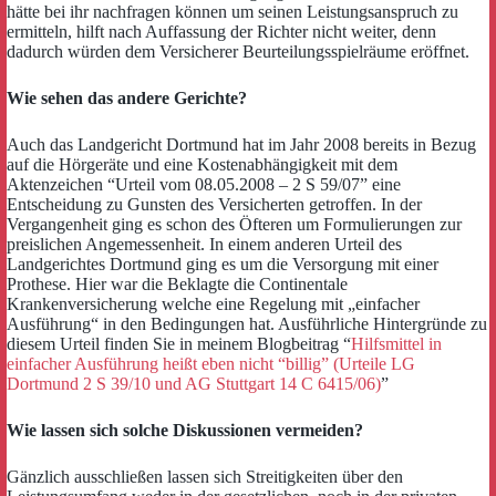
hätte bei ihr nachfragen können um seinen Leistungsanspruch zu
ermitteln, hilft nach Auffassung der Richter nicht weiter, denn
dadurch würden dem Versicherer Beurteilungsspielräume eröffnet.
Wie sehen das andere Gerichte?
Auch das Landgericht Dortmund hat im Jahr 2008 bereits in Bezug
auf die Hörgeräte und eine Kostenabhängigkeit mit dem
Aktenzeichen “Urteil vom 08.05.2008 – 2 S 59/07” eine
Entscheidung zu Gunsten des Versicherten getroffen. In der
Vergangenheit ging es schon des Öfteren um Formulierungen zur
preislichen Angemessenheit. In einem anderen Urteil des
Landgerichtes Dortmund ging es um die Versorgung mit einer
Prothese. Hier war die Beklagte die Continentale
Krankenversicherung welche eine Regelung mit „einfacher
Ausführung“ in den Bedingungen hat. Ausführliche Hintergründe zu
diesem Urteil finden Sie in meinem Blogbeitrag “
Hilfsmittel in
einfacher Ausführung heißt eben nicht “billig” (Urteile LG
Dortmund 2 S 39/10 und AG Stuttgart 14 C 6415/06)
”
Wie lassen sich solche Diskussionen vermeiden?
Gänzlich ausschließen lassen sich Streitigkeiten über den