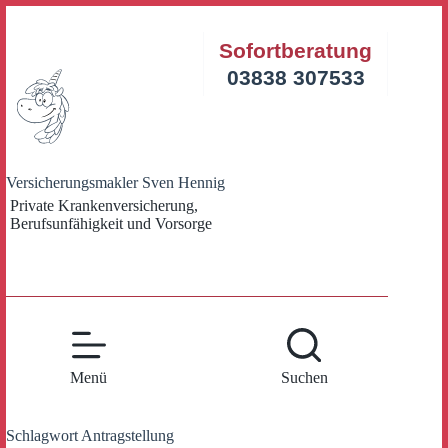
Zum
Inhalt
Sofortberatung
springen
03838 307533
Versicherungsmakler Sven Hennig
Private Krankenversicherung,
Berufsunfähigkeit und Vorsorge
Menü
Suchen
Schlagwort
Antragstellung