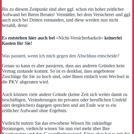
Bis zu diesem Zeitpunkt sind aber ggf. schon ein hoher zeitlicher
Aufwand bei Ihrem Berater/ Vermittler, bei dem Versicherer und ggf.
auch noch bei Dritten entstanden, und diese werden nun nicht
bezahlt, denn:
Es entstehen hier auch bei
»Nicht-Versicherbarkeit«
keinerlei
Kosten für Sie!
Was passiert, wenn ich mich gegen den Abschluss entscheide?
Genau so kann es aber passieren, dass aus anderen Gründen kein
Vertrag zustande kommt. So ist es denkbar, dass angebotene
Zuschläge für Sie zu hoch sind, oder Ihnen einfach vom Wechsel in
die PKV abgeraten wird.
Auch können viele andere Gründe (keine Zeit sich weiter damit zu
beschäftigen, Veränderungen im privaten oder beruflichen Umfeld
oder dergleichen) dagegen sprechen und am Ende war es ein
zeitlicher Aufwand ohne Ergebnis.
Vielleicht nutzen Sie das erworbene Wissen für zukünftige
Beratungen, vielleicht wissen Sie nun viel mehr über Ihre
Krankenakte und den Gesundheitszustand. Eines aber hat es mit der