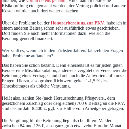
anfallen, wie
vorhin bereits genannt
. Auch dann müsste eine
Risikoprüfung etc. gemacht werden, der Vertrag policiert und andere
Kosten würden auch dort weiter entstehen.
Über die Probleme bei der
Honorarberatung zur PKV
, habe ich in
einem anderen Beitrag schon sehr ausführlich etwas geschrieben.
Dort finden Sie auch mehr Informationen dazu, wie sich die
Beratung generell finanziert.
Wer zahlt es, wenn ich in den nächsten Jahren/ Jahrzehnten Fragen
habe, Probleme auftauchen?
Das haben Sie schon bezahlt. Denn einerseits ist es für jeden guten
Berater eine Mischkalkulation, anderseits vergütet der Versicherer die
Betreuung eines Vertrages und damit auch die Antworten auf kurze
Fragen. Hierzu, also groben Richtwert, gelten 1-1,5 % des
Jahresbeitrages als übliche Vergütung.
Heißt also, zahlen Sie (nach Herausrechnung Pflegevers., dem
gesetzlichem Zuschlag oder dergleichen) 700 € Beitrag an die PKV,
sind das im Jahr 8.400 €, ggf. zur Hälfte vom Arbeitgeber getragen.
Die Vergütung für die Betreuung liegt also bei Ihrem Makler
zwischen 84 und 126 €, also ganz grob etwa zehn Euro im Monat.