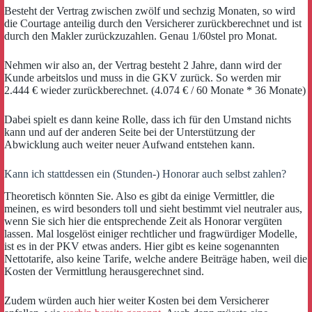
Besteht der Vertrag zwischen zwölf und sechzig Monaten, so wird
die Courtage anteilig durch den Versicherer zurückberechnet und ist
durch den Makler zurückzuzahlen. Genau 1/60stel pro Monat.
Nehmen wir also an, der Vertrag besteht 2 Jahre, dann wird der
Kunde arbeitslos und muss in die GKV zurück. So werden mir
2.444 € wieder zurückberechnet. (4.074 € / 60 Monate * 36 Monate)
Dabei spielt es dann keine Rolle, dass ich für den Umstand nichts
kann und auf der anderen Seite bei der Unterstützung der
Abwicklung auch weiter neuer Aufwand entstehen kann.
Kann ich stattdessen ein (Stunden-) Honorar auch selbst zahlen?
Theoretisch könnten Sie. Also es gibt da einige Vermittler, die
meinen, es wird besonders toll und sieht bestimmt viel neutraler aus,
wenn Sie sich hier die entsprechende Zeit als Honorar vergüten
lassen. Mal losgelöst einiger rechtlicher und fragwürdiger Modelle,
ist es in der PKV etwas anders. Hier gibt es keine sogenannten
Nettotarife, also keine Tarife, welche andere Beiträge haben, weil die
Kosten der Vermittlung herausgerechnet sind.
Zudem würden auch hier weiter Kosten bei dem Versicherer