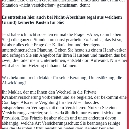
Situation »nicht versicherbar« gemeinsam, denn:
Es entstehen hier auch bei Nicht-Abschluss (egal aus welchem
Grund) keinerlei Kosten für Sie!
Jetzt habe ich nicht so selten einmal die Frage: »Aber, dann haben
Sie ja die ganzen Stunden umsonst gearbeitet?«. Und ja, das ist so,
ist aber alles eine Frage der Kalkulation und der eigenen
unternehmerischen Planung. Gehen Sie heute zu einem Handwerker
und erfragen Sie ein Angebot für Ihren Hausbau und machen das bei
zwei, drei oder mehr Unternehmen, entsteht dort Aufwand. Nur einer
wird aber Ihre Heizung einbauen können.
Was bekommt mein Makler für seine Beratung, Unterstützung, die
Abwicklung?
Ihr Makler, der mit Ihnen den Wechsel in die Private
Krankenversicherung vorbereitet und sie begleitet, der bekommt eine
Courtage. Also eine Vergütung für den Abschluss des
entsprechenden Vertrages mit dem Versicherer. Nutzen Sie einen
Versicherungsvertreter, so ist es da ähnlich, nur es nennt sich dann
Provision. Das Prinzip ist aber gleich und unter anderem davon
abhängig, welche Art Versicherungsschutz Sie beantragen (einige,
wie die Beamten-Öffnungsaktion bieten dem Berater keinerlei