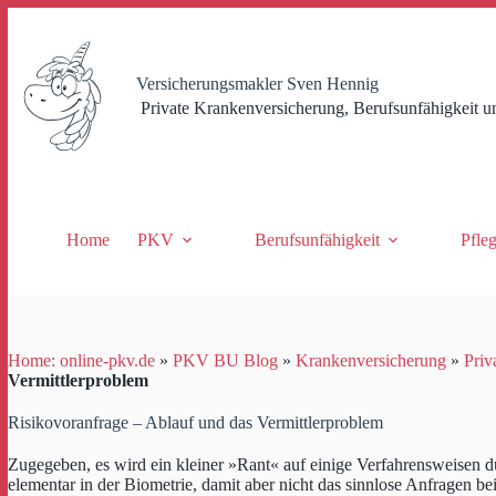
Zum
Inhalt
springen
Versicherungsmakler Sven Hennig
Private Krankenversicherung, Berufsunfähigkeit u
Home
PKV
Berufsunfähigkeit
Pfle
Home: online-pkv.de
»
PKV BU Blog
»
Krankenversicherung
»
Priv
Vermittlerproblem
Risikovoranfrage – Ablauf und das Vermittlerproblem
Zugegeben, es wird ein kleiner »Rant« auf einige Verfahrensweisen d
elementar in der Biometrie, damit aber nicht das sinnlose Anfragen b