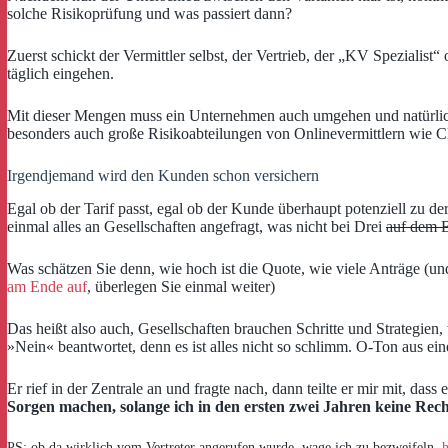
solche Risikoprüfung und was passiert dann?
Zuerst schickt der Vermittler selbst, der Vertrieb, der „KV Spezialis
täglich eingehen.
Mit dieser Mengen muss ein Unternehmen auch umgehen und natürlich 
besonders auch große Risikoabteilungen von Onlinevermittlern wie C
Irgendjemand wird den Kunden schon versichern
Egal ob der Tarif passt, egal ob der Kunde überhaupt potenziell zu de
einmal alles an Gesellschaften angefragt, was nicht bei Drei
auf dem B
Was schätzen Sie denn, wie hoch ist die Quote, wie viele Anträge (u
am Ende auf
, überlegen Sie einmal weiter)
Das heißt also auch, Gesellschaften brauchen Schritte und Strategien,
»Nein« beantwortet, denn es ist alles nicht so schlimm. O-Ton aus ein
Er rief in der Zentrale an und fragte nach, dann teilte er mir mit, d
Sorgen machen, solange ich in den ersten zwei Jahren keine Rec
PS: ob da wirklich vom Vertreter angerufen wurde, wage ich zu bezweifeln,
h