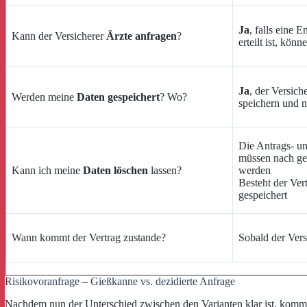
Ja
, falls eine 
Kann der Versicherer
Ärzte anfragen
?
erteilt ist, kö
Ja
, der Versic
Werden meine
Daten gespeichert
? Wo?
speichern und 
Die Antrags- u
müssen nach ges
Kann ich meine
Daten löschen
lassen?
werden
Besteht der Ver
gespeichert
Wann kommt der Vertrag zustande?
Sobald der Ver
Risikovoranfrage – Gießkanne vs. dezidierte Anfrage
Nachdem nun der Unterschied zwischen den Varianten klar ist, komme