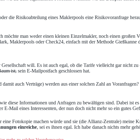
t“ oder die Risikoabteilung eines Maklerpools eine Risikovoranfrage her
möchte man weder einen kleinen Einzelmakler, noch einen großen Vertr
lark, Maklerpools oder Check24, einfach mit der Methode Gießkanne di
r Gesellschaft will. Es ist auch egal, ob die Tarife vielleicht gar nich
aum ist,
sein E-Mailpostfach geschlossen hat.
nd damit auch Verträge) werden aus einer solchen Zahl an Voranfragen?
 wie diese Informationen und Anfragen zu bewältigen sind. Dabei ist es 
er E-Mail eines Interessenten, der nun doch nicht mehr so ein gutes Gef
ass er eine Fotokopie machen würde und sie (die Allianz-Zentrale) mein
hnungen einreiche
, sei es ihnen egal. Ich habe danach nichts mehr gehö
ier mehr zu solcher Vorgehensweise