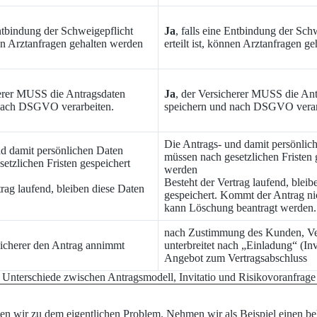
Entbindung der Schweigepflicht
Ja
, falls eine Entbindung der Sch
nnen Arztanfragen gehalten werden
erteilt ist, können Arztanfragen g
herer MUSS die Antragsdaten
Ja
, der Versicherer MUSS die An
nach DSGVO verarbeiten.
speichern und nach DSGVO verar
Die Antrags- und damit persönlic
nd damit persönlichen Daten
müssen nach gesetzlichen Fristen 
etzlichen Fristen gespeichert
werden
Besteht der Vertrag laufend, bleib
trag laufend, bleiben diese Daten
gespeichert. Kommt der Antrag ni
kann Löschung beantragt werden.
nach Zustimmung des Kunden, Ve
sicherer den Antrag annimmt
unterbreitet nach „Einladung“ (Invi
Angebot zum Vertragsabschluss
Unterschiede zwischen Antragsmodell, Invitatio und Risikovoranfrage
n wir zu dem eigentlichen Problem. Nehmen wir als Beispiel einen bek