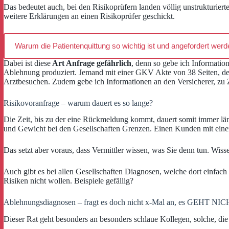
Das bedeutet auch, bei den Risikoprüfern landen völlig unstrukturie
weitere Erklärungen an einen Risikoprüfer geschickt.
Warum die Patientenquittung so wichtig ist und angefordert wer
Dabei ist diese
Art Anfrage gefährlich
, denn so gebe ich Informati
Ablehnung produziert. Jemand mit einer GKV Akte von 38 Seiten, den w
Arztbesuchen. Zudem gebe ich Informationen an den Versicherer, zu Z
Risikovoranfrage – warum dauert es so lange?
Die Zeit, bis zu der eine Rückmeldung kommt, dauert somit immer länge
und Gewicht bei den Gesellschaften Grenzen. Einen Kunden mit eine
Das setzt aber voraus, dass Vermittler wissen, was Sie denn tun. Wissen
Auch gibt es bei allen Gesellschaften Diagnosen, welche dort einfach 
Risiken nicht wollen. Beispiele gefällig?
Ablehnungsdiagnosen – fragt es doch nicht x-Mal an, es GEHT NI
Dieser Rat geht besonders an besonders schlaue Kollegen, solche, di