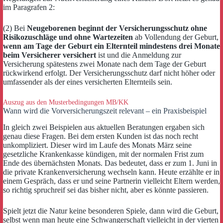
im Paragrafen 2:
(2) Bei
Neugeborenen beginnt der Versicherungsschutz ohne
Risikozuschläge und ohne Wartezeiten
ab Vollendung der Geburt,
wenn am Tage der Geburt ein Elternteil mindestens drei Monate
beim Versicherer versichert
ist und die Anmeldung zur
Versicherung spätestens zwei Monate nach dem Tage der Geburt
rückwirkend erfolgt. Der Versicherungsschutz darf nicht höher oder
umfassender als der eines versicherten Elternteils sein.
Auszug aus den Musterbedingungen MB/KK
Wann wird die Vorversicherungszeit relevant – ein Praxisbeispiel
In gleich zwei Beispielen aus aktuellen Beratungen ergaben sich
genau diese Fragen. Bei dem ersten Kunden ist das noch recht
unkompliziert. Dieser wird im Laufe des Monats März seine
gesetzliche Krankenkasse kündigen, mit der normalen Frist zum
Ende des übernächsten Monats. Das bedeutet, dass er zum 1. Juni in
die private Krankenversicherung wechseln kann. Heute erzählte er in
einem Gespräch, dass er und seine Partnerin vielleicht Eltern werden,
so richtig spruchreif sei das bisher nicht, aber es könnte passieren.
Spielt jetzt die Natur keine besonderen Spiele, dann wird die Geburt,
selbst wenn man heute eine Schwangerschaft vielleicht in der vierten