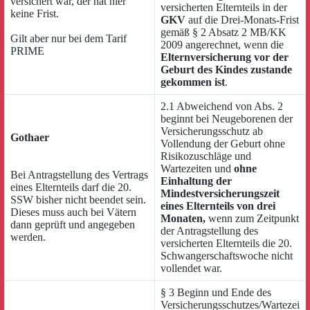
versichert war, der hat hier
versicherten Elternteils in der
keine Frist.
GKV
auf die Drei-Monats-Frist
gemäß § 2 Absatz 2 MB/KK
Gilt aber nur bei dem Tarif
2009 angerechnet, wenn die
PRIME
Elternversicherung vor der
Geburt des Kindes zustande
gekommen ist
.
2.1 Abweichend von Abs. 2
beginnt bei Neugeborenen der
Versicherungsschutz ab
Gothaer
Vollendung der Geburt ohne
Risikozuschläge und
Wartezeiten und
ohne
Bei Antragstellung des Vertrags
Einhaltung der
eines Elternteils darf die 20.
Mindestversicherungszeit
SSW bisher nicht beendet sein.
eines Elternteils von drei
Dieses muss auch bei Vätern
Monaten,
wenn zum Zeitpunkt
dann geprüft und angegeben
der Antragstellung des
werden.
versicherten Elternteils die 20.
Schwangerschaftswoche nicht
vollendet war.
§ 3 Beginn und Ende des
Versicherungsschutzes/Wartezei