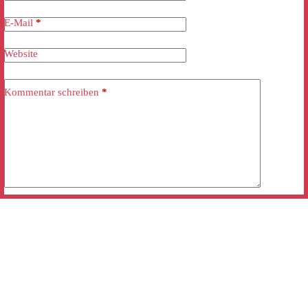
E-Mail
*
Website
Kommentar schreiben
*
Kommentar abschicken
Mobile “click and call”: