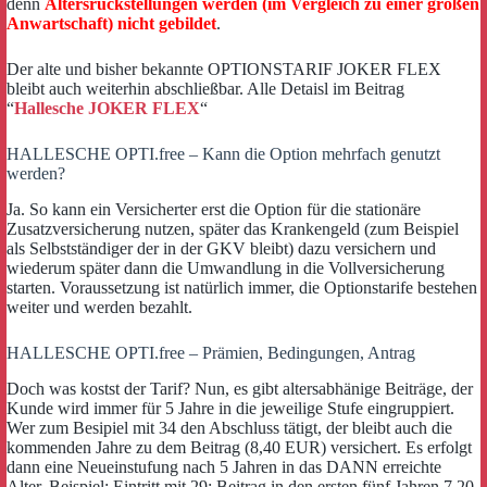
denn
Altersrückstellungen werden (im Vergleich zu einer großen
Anwartschaft) nicht gebildet
.
Der alte und bisher bekannte OPTIONSTARIF JOKER FLEX
bleibt auch weiterhin abschließbar. Alle Detaisl im Beitrag
“
Hallesche JOKER FLEX
“
HALLESCHE OPTI.free – Kann die Option mehrfach genutzt
werden?
Ja. So kann ein Versicherter erst die Option für die stationäre
Zusatzversicherung nutzen, später das Krankengeld (zum Beispiel
als Selbstständiger der in der GKV bleibt) dazu versichern und
wiederum später dann die Umwandlung in die Vollversicherung
starten. Voraussetzung ist natürlich immer, die Optionstarife bestehen
weiter und werden bezahlt.
HALLESCHE OPTI.free – Prämien, Bedingungen, Antrag
Doch was kostst der Tarif? Nun, es gibt altersabhänige Beiträge, der
Kunde wird immer für 5 Jahre in die jeweilige Stufe eingruppiert.
Wer zum Besipiel mit 34 den Abschluss tätigt, der bleibt auch die
kommenden Jahre zu dem Beitrag (8,40 EUR) versichert. Es erfolgt
dann eine Neueinstufung nach 5 Jahren in das DANN erreichte
Alter. Beispiel: Eintritt mit 29: Beitrag in den ersten fünf Jahren 7,20