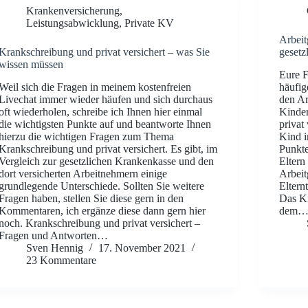
Krankenversicherung
,
Leistungsabwicklung
,
Private KV
Arbeit
Krankschreibung und privat versichert – was Sie
gesetz
wissen müssen
Eure F
Weil sich die Fragen in meinem kostenfreien
häufig
Livechat immer wieder häufen und sich durchaus
den Ar
oft wiederholen, schreibe ich Ihnen hier einmal
Kinder
die wichtigsten Punkte auf und beantworte Ihnen
privat
hierzu die wichtigen Fragen zum Thema
Kind i
Krankschreibung und privat versichert. Es gibt, im
Punkte
Vergleich zur gesetzlichen Krankenkasse und den
Eltern
dort versicherten Arbeitnehmern einige
Arbeit
grundlegende Unterschiede. Sollten Sie weitere
Elternt
Fragen haben, stellen Sie diese gern in den
Das Ki
Kommentaren, ich ergänze diese dann gern hier
dem
noch. Krankschreibung und privat versichert –
Fragen und Antworten…
Sven Hennig
17. November 2021
23 Kommentare