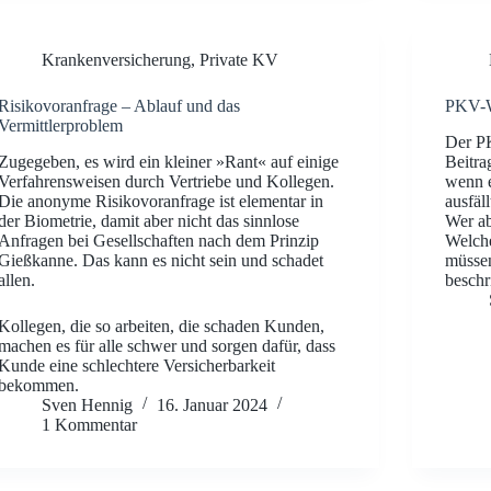
Krankenversicherung
,
Private KV
Risikovoranfrage – Ablauf und das
PKV-W
Vermittlerproblem
Der PK
Zugegeben, es wird ein kleiner »Rant« auf einige
Beitra
Verfahrensweisen durch Vertriebe und Kollegen.
wenn e
Die anonyme Risikovoranfrage ist elementar in
ausfäll
der Biometrie, damit aber nicht das sinnlose
Wer ab
Anfragen bei Gesellschaften nach dem Prinzip
Welche
Gießkanne. Das kann es nicht sein und schadet
müssen,
allen.
beschr
Kollegen, die so arbeiten, die schaden Kunden,
machen es für alle schwer und sorgen dafür, dass
Kunde eine schlechtere Versicherbarkeit
bekommen.
Sven Hennig
16. Januar 2024
1 Kommentar