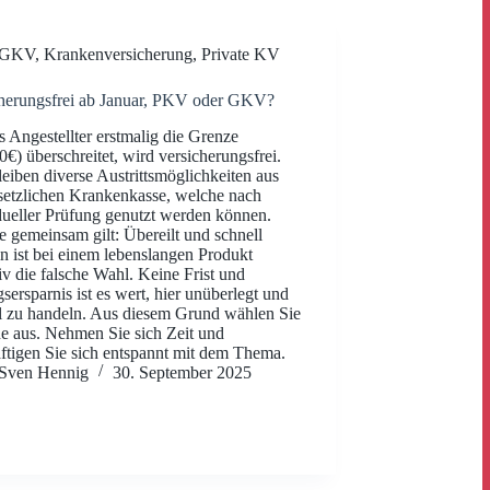
GKV
,
Krankenversicherung
,
Private KV
herungsfrei ab Januar, PKV oder GKV?
s Angestellter erstmalig die Grenze
0€) überschreitet, wird versicherungsfrei.
eiben diverse Austrittsmöglichkeiten aus
setzlichen Krankenkasse, welche nach
dueller Prüfung genutzt werden können.
le gemeinsam gilt: Übereilt und schnell
n ist bei einem lebenslangen Produkt
tiv die falsche Wahl. Keine Frist und
gsersparnis ist es wert, hier unüberlegt und
l zu handeln. Aus diesem Grund wählen Sie
e aus. Nehmen Sie sich Zeit und
ftigen Sie sich entspannt mit dem Thema.
Sven Hennig
30. September 2025