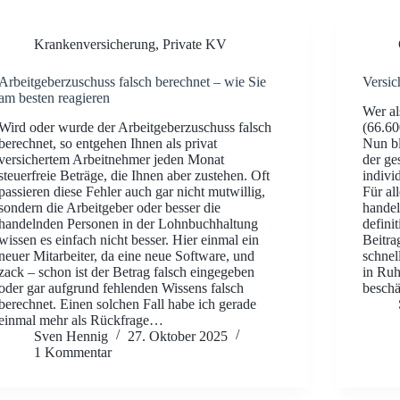
Krankenversicherung
,
Private KV
Arbeitgeberzuschuss falsch berechnet – wie Sie
Versic
am besten reagieren
Wer al
Wird oder wurde der Arbeitgeberzuschuss falsch
(66.60
berechnet, so entgehen Ihnen als privat
Nun bl
versichertem Arbeitnehmer jeden Monat
der ge
steuerfreie Beträge, die Ihnen aber zustehen. Oft
indivi
passieren diese Fehler auch gar nicht mutwillig,
Für al
sondern die Arbeitgeber oder besser die
handel
handelnden Personen in der Lohnbuchhaltung
defini
wissen es einfach nicht besser. Hier einmal ein
Beitra
neuer Mitarbeiter, da eine neue Software, und
schnel
zack – schon ist der Betrag falsch eingegeben
in Ruh
oder gar aufgrund fehlenden Wissens falsch
beschä
berechnet. Einen solchen Fall habe ich gerade
einmal mehr als Rückfrage…
Sven Hennig
27. Oktober 2025
1 Kommentar