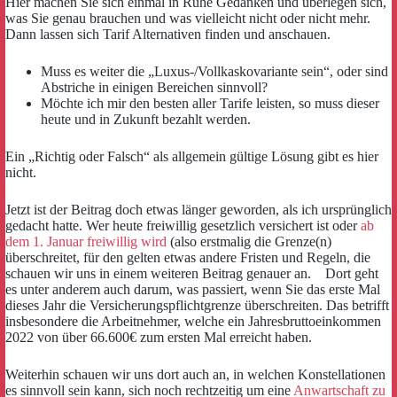
Hier machen Sie sich einmal in Ruhe Gedanken und überlegen sich,
was Sie genau brauchen und was vielleicht nicht oder nicht mehr.
Dann lassen sich Tarif Alternativen finden und anschauen.
Muss es weiter die „Luxus-/Vollkaskovariante sein“, oder sind
Abstriche in einigen Bereichen sinnvoll?
Möchte ich mir den besten aller Tarife leisten, so muss dieser
heute und in Zukunft bezahlt werden.
Ein „Richtig oder Falsch“ als allgemein gültige Lösung gibt es hier
nicht.
Jetzt ist der Beitrag doch etwas länger geworden, als ich ursprünglich
gedacht hatte. Wer heute freiwillig gesetzlich versichert ist oder
ab
dem 1. Januar freiwillig wird
(also erstmalig die Grenze(n)
überschreitet, für den gelten etwas andere Fristen und Regeln, die
schauen wir uns in einem weiteren Beitrag genauer an. Dort geht
es unter anderem auch darum, was passiert, wenn Sie das erste Mal
dieses Jahr die Versicherungspflichtgrenze überschreiten. Das betrifft
insbesondere die Arbeitnehmer, welche ein Jahresbruttoeinkommen
2022 von über 66.600€ zum ersten Mal erreicht haben.
Weiterhin schauen wir uns dort auch an, in welchen Konstellationen
es sinnvoll sein kann, sich noch rechtzeitig um eine
Anwartschaft zu