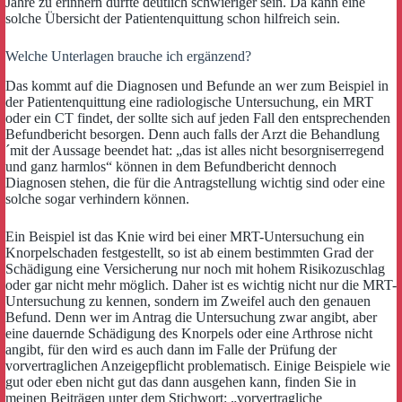
Jahre zu erinnern dürfte deutlich schwieriger sein. Da kann eine
solche Übersicht der Patientenquittung schon hilfreich sein.
Welche Unterlagen brauche ich ergänzend?
Das kommt auf die Diagnosen und Befunde an wer zum Beispiel in
der Patientenquittung eine radiologische Untersuchung, ein MRT
oder ein CT findet, der sollte sich auf jeden Fall den entsprechenden
Befundbericht besorgen. Denn auch falls der Arzt die Behandlung
´mit der Aussage beendet hat: „das ist alles nicht besorgniserregend
und ganz harmlos“ können in dem Befundbericht dennoch
Diagnosen stehen, die für die Antragstellung wichtig sind oder eine
solche sogar verhindern können.
Ein Beispiel ist das Knie wird bei einer MRT-Untersuchung ein
Knorpelschaden festgestellt, so ist ab einem bestimmten Grad der
Schädigung eine Versicherung nur noch mit hohem Risikozuschlag
oder gar nicht mehr möglich. Daher ist es wichtig nicht nur die MRT-
Untersuchung zu kennen, sondern im Zweifel auch den genauen
Befund. Denn wer im Antrag die Untersuchung zwar angibt, aber
eine dauernde Schädigung des Knorpels oder eine Arthrose nicht
angibt, für den wird es auch dann im Falle der Prüfung der
vorvertraglichen Anzeigepflicht problematisch. Einige Beispiele wie
gut oder eben nicht gut das dann ausgehen kann, finden Sie in
meinen Beiträgen unter dem Stichwort: „vorvertragliche