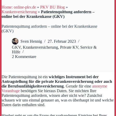
Home: online-pkv.de
»
PKV BU Blog
»
Krankenversicherung
»
Patientenquittung anfordern –
online bei der Krankenkasse (GKV)
Patientenquittung anfordern – online bei der Krankenkasse
(GKV)
Sven Hennig
27. Februar 2023
GKV
,
Krankenversicherung
,
Private KV
,
Service &
Hilfe
2 Kommentare
Die Patientenquittung ist ein
wichtiges Instrument bei der
Antragstellung für die private Krankenversicherung oder auch
die Berufsunfähigkeitsversicherung
. Gerade für eine
anonyme
Voranfrage
benötigen Sie hieraus Daten. Sie möchten Ihre
Patientenquittung anfordern, wissen aber nicht wie? Zunächst
schauen wir uns einmal genauer an, was es überhaupt ist und welche
Daten darin enthalten sind.
Hierbei geht es um die Frage der vorhandenen Einträge bei Ihrer