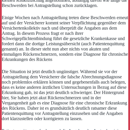
kleinen Risikozuschlag angenommen, abhängig davon wie lange die
Beschwerden bei Antragstellung schon zurücklagen.
Einige Wochen nach Antragstellung treten diese Beschwerden erneut
auf und der Versicherer kommt seiner Verpflichtung gegenüber dem
Versichertenkollektiv nach und überprüft die Angaben aus dem
Antrag. In diesem Prozess fragt er nach ihrer
Schweigepflichtentbindung führt die gesetzliche Krankenkasse und
fordert dann die dortige Leistungsübersicht (auch Patientenquittung
genannt) an. In dieser steht nun aber nichts von akuten und
einmaligen Rückenschmerzen, sondern eine Diagnose für chronische
Erkrankungen des Rückens
Die Situation ist jetzt deutlich ungünstiger. Während sie vor der
Antragstellung dem Versicherer die falsche Abrechnungsdiagnose
noch problemlos erklären können und gegebenenfalls auch belegen,
dass es keine anderen ärztlichen Untersuchungen in Bezug auf diese
Erkrankung gab, ist das jetzt deutlich schwieriger. Der Hintergrund
hier, Sie haben jetzt akut Rückenschmerzen und in der
Vergangenheit gab es eine Diagnose für eine chronische Erkrankung
des Rückens. Daher ist es grundsätzlich deutlich ratsamer diese
Patientenquittung vor Antragstellung einzusehen und die Angaben
dort klarzustellen oder korrigieren zu lassen.