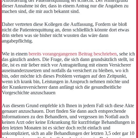
Anforderung der Patientenquittung sei schlecht. Der Hintergrund
dieser Annahme ist der, dass in einem Antrag nur die Angaben zu
machen sind, die mir auch bekannt sind.
Daher vertreten diese Kollegen die Auffassung, Fordern sie bloß
nicht die Patientenquittung an, denn schließlich könnte dort etwas
drin stehen was sie bisher nicht wussten das wäre dann
angabepflichtig.
Wie in einem
bereits vorangegangenen Beitrag beschrieben
, sehe ich
das gänzlich anders. Die Frage, die sich dann grundsätzlich stellt, ist
die, ist es mir lieber mich vor Antragstellung mit einem Versicherer
auseinanderzusetzen und notfalls da versichert zu bleiben, wo ich
bin, oder möchte ich dieses Problem vertagen auf den Zeitpunkt,
wenn ich krank bin, Leistungen in Anspruch nehmen möchte und
der Krankenversicherer dann anfängt sich die gesundheitliche
Vorgeschichte anzuschauen
Aus diesem Grund empfehle ich Ihnen in jedem Fall sich diese Akte
genauer anzuschauen. Dort finden Sie dann auch entsprechende
Informationen zu den Behandlern, und vergessen im Notfall auch
keinen Arzt oder keine Erkrankung für kurzfristige Behandlungen in
den letzten Monaten ist es sicher doch recht einfach und
unkompliziert, sich an alle Behandlungen der letzten 3,5 oder gar 10