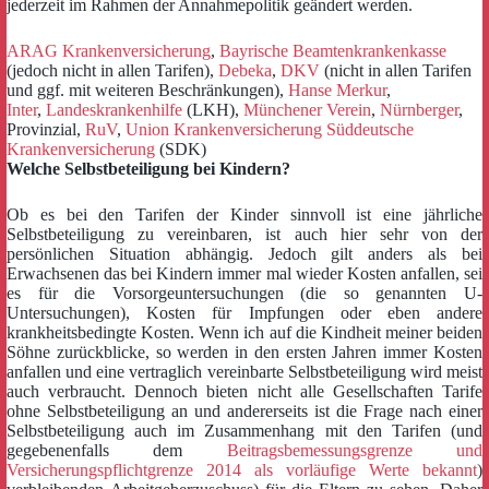
jederzeit im Rahmen der Annahmepolitik geändert werden.
ARAG Krankenversicherung
,
Bayrische Beamtenkrankenkasse
(jedoch nicht in allen Tarifen),
Debeka
,
DKV
(nicht in allen Tarifen
und ggf. mit weiteren Beschränkungen),
Hanse Merkur
,
Inter
,
Landeskrankenhilfe
(LKH),
Münchener Verein
,
Nürnberger
,
Provinzial,
RuV
,
Union Krankenversicherung
Süddeutsche
Krankenversicherung
(SDK)
Welche Selbstbeteiligung bei Kindern?
Ob es bei den Tarifen der Kinder sinnvoll ist eine jährliche
Selbstbeteiligung zu vereinbaren, ist auch hier sehr von der
persönlichen Situation abhängig. Jedoch gilt anders als bei
Erwachsenen das bei Kindern immer mal wieder Kosten anfallen, sei
es für die Vorsorgeuntersuchungen (die so genannten U-
Untersuchungen), Kosten für Impfungen oder eben andere
krankheitsbedingte Kosten. Wenn ich auf die Kindheit meiner beiden
Söhne zurückblicke, so werden in den ersten Jahren immer Kosten
anfallen und eine vertraglich vereinbarte Selbstbeteiligung wird meist
auch verbraucht. Dennoch bieten nicht alle Gesellschaften Tarife
ohne Selbstbeteiligung an und andererseits ist die Frage nach einer
Selbstbeteiligung auch im Zusammenhang mit den Tarifen (und
gegebenenfalls dem
Beitragsbemessungsgrenze und
Versicherungspflichtgrenze 2014 als vorläufige Werte bekannt
)