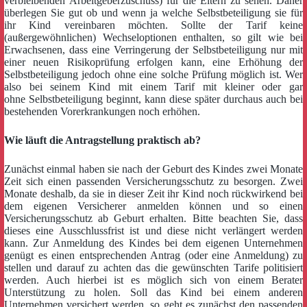
verbleibenden Arbeitgeberzuschuss) für die Eltern zu sehen. Daher
überlegen Sie gut ob und wenn ja welche Selbstbeteiligung sie für
ihr Kind vereinbaren möchten. Sollte der Tarif keine
(außergewöhnlichen) Wechseloptionen enthalten, so gilt wie bei
Erwachsenen, dass eine Verringerung der Selbstbeteiligung nur mit
einer neuen Risikoprüfung erfolgen kann, eine Erhöhung der
Selbstbeteiligung jedoch ohne eine solche Prüfung möglich ist. Wer
also bei seinem Kind mit einem Tarif mit kleiner oder gar
ohne Selbstbeteiligung beginnt, kann diese später durchaus auch bei
bestehenden Vorerkrankungen noch erhöhen.
Wie läuft die Antragstellung praktisch ab?
Zunächst einmal haben sie nach der Geburt des Kindes zwei Monate
Zeit sich einen passenden Versicherungsschutz zu besorgen. Zwei
Monate deshalb, da sie in dieser Zeit ihr Kind noch rückwirkend bei
dem eigenen Versicherer anmelden können und so einen
Versicherungsschutz ab Geburt erhalten. Bitte beachten Sie, dass
dieses eine Ausschlussfrist ist und diese nicht verlängert werden
kann. Zur Anmeldung des Kindes bei dem eigenen Unternehmen
genügt es einen entsprechenden Antrag (oder eine Anmeldung) zu
stellen und darauf zu achten das die gewünschten Tarife politisiert
werden. Auch hierbei ist es möglich sich von einem Berater
Unterstützung zu holen. Soll das Kind bei einem anderen
Unternehmen versichert werden, so geht es zunächst den passenden