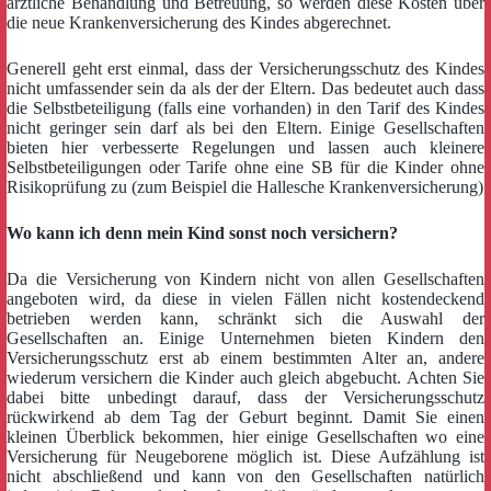
ärztliche Behandlung und Betreuung, so werden diese Kosten über
die neue Krankenversicherung des Kindes abgerechnet.
Generell geht erst einmal, dass der Versicherungsschutz des Kindes
nicht umfassender sein da als der der Eltern. Das bedeutet auch dass
die Selbstbeteiligung (falls eine vorhanden) in den Tarif des Kindes
nicht geringer sein darf als bei den Eltern. Einige Gesellschaften
bieten hier verbesserte Regelungen und lassen auch kleinere
Selbstbeteiligungen oder Tarife ohne eine SB für die Kinder ohne
Risikoprüfung zu (zum Beispiel die Hallesche Krankenversicherung)
Wo kann ich denn mein Kind sonst noch versichern?
Da die Versicherung von Kindern nicht von allen Gesellschaften
angeboten wird, da diese in vielen Fällen nicht kostendeckend
betrieben werden kann, schränkt sich die Auswahl der
Gesellschaften an. Einige Unternehmen bieten Kindern den
Versicherungsschutz erst ab einem bestimmten Alter an, andere
wiederum versichern die Kinder auch gleich abgebucht. Achten Sie
dabei bitte unbedingt darauf, dass der Versicherungsschutz
rückwirkend ab dem Tag der Geburt beginnt. Damit Sie einen
kleinen Überblick bekommen, hier einige Gesellschaften wo eine
Versicherung für Neugeborene möglich ist. Diese Aufzählung ist
nicht abschließend und kann von den Gesellschaften natürlich