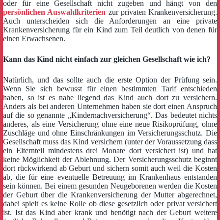
oder für eine Gesellschaft nicht zugeben und hängt von den
persönlichen Auswahlkriterien
zur privaten Krankenversicherung.
Auch unterscheiden sich die Anforderungen an eine private
Krankenversicherung für ein Kind zum Teil deutlich von denen für
einen Erwachsenen.
Kann das Kind nicht einfach zur gleichen Gesellschaft wie ich?
Natürlich, und das sollte auch die erste Option der Prüfung sein.
Wenn Sie sich bewusst für einen bestimmten Tarif entschieden
haben, so ist es nahe liegend das Kind auch dort zu versichern.
Anders als bei anderen Unternehmen haben sie dort einen Anspruch
auf die so genannte „Kindernachversicherung“. Das bedeutet nichts
anderes,
als eine Versicherung ohne eine neue Risikoprüfung, ohne
Zuschläge und ohne Einschränkungen im Versicherungsschutz. Die
Gesellschaft muss das Kind versichern (unter der Voraussetzung dass
ein Elternteil mindestens drei Monate dort versichert ist) und hat
keine Möglichkeit der Ablehnung. Der Versicherungsschutz beginnt
dort rückwirkend ab Geburt und sichern somit auch weil die Kosten
ab, die für eine eventuelle Betreuung im Krankenhaus entstanden
sein können. Bei einem gesunden Neugeborenen werden die Kosten
der Geburt über die Krankenversicherung der Mutter abgerechnet,
dabei spielt es keine Rolle ob diese gesetzlich oder privat versichert
ist. Ist das Kind aber krank und benötigt nach der Geburt weitere