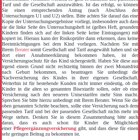
Tarif und die Gesellschaft auszuwählen. Ist das erfolgt, so können
Sie einen entsprechenden Antrag (nach Abschluss der
Untersuchungen U1 und U2) stellen. Bitte achten Sie darauf das eine
Kopie der Untersuchungsergebnisse vorliegt, insbesondere auch dass
sie die linke Seite des Untersuchungsheft ist (gelbes Heft, gesunden
Kindern finden sich auf der linken Seite keine Eintragungen) mit
kopiert ist. Hieraus kann der Risikoprüfer dann erkennen, dass keine
Beeinträchtigungen bei dem Kind vorliegen. Nachdem Sie mit
Ihrem
Berater
somit Gesellschaft und Tarif ausgewählt haben und sie
dort einer Annahmeerklärung bekommen haben, ist der
Versicherungsschutz für das Kind sichergestellt. Haben Sie diese aus
irgend einem Grund nicht rechtzeitig binnen der zwei Monatsfrist
nach Geburt bekommen, so beantragen Sie unbedingt die
Nachversicherung des Kindes in ihrer eigenen Gesellschaft.
Weiterhin ist für bestehende Kunden nicht immer eindeutig, ob die
Kinder in die alten so genannten Bisextarife sollen, oder ob eine
Versicherung nach den neueren Unisextarifen mehr Sinn macht.
Sprechen Sie bitte hierzu unbedingt mit Ihrem Berater. Wenn Sie die
oben genannten Schritte beachten, sollte eine Versicherung nach dem
passenden Tarif und bei der passenden Gesellschaft nichts mehr im
Wege stehen. Denken Sie in diesem Zusammenhang bitte auch
daran, dass es auch schon für Kinder die Möglichkeit
einer
Pflegeergänzungversicherung
gibt, und dass diese für einen
sehr geringen Beitrag zu bekommen ist.