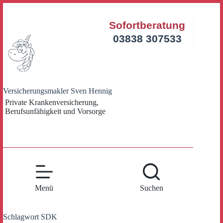
Zum
Inhalt
Sofortberatung
springen
03838 307533
Versicherungsmakler Sven Hennig
Private Krankenversicherung,
Berufsunfähigkeit und Vorsorge
Menü
Suchen
Schlagwort
SDK