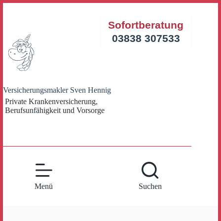
Zum
Inhalt
Sofortberatung
springen
03838 307533
Versicherungsmakler Sven Hennig
Private Krankenversicherung,
Berufsunfähigkeit und Vorsorge
Menü
Suchen