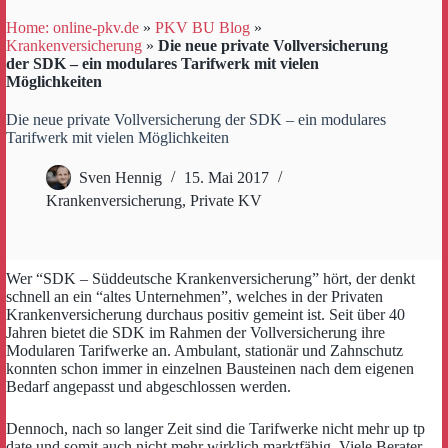
Home: online-pkv.de
»
PKV BU Blog
»
Krankenversicherung
»
Die neue private Vollversicherung
der SDK – ein modulares Tarifwerk mit vielen
Möglichkeiten
Die neue private Vollversicherung der SDK – ein modulares
Tarifwerk mit vielen Möglichkeiten
Sven Hennig
15. Mai 2017
Krankenversicherung
,
Private KV
Wer “SDK – Süddeutsche Krankenversicherung” hört, der denkt
schnell an ein “altes Unternehmen”, welches in der Privaten
Krankenversicherung durchaus positiv gemeint ist. Seit über 40
Jahren bietet die SDK im Rahmen der Vollversicherung ihre
Modularen Tarifwerke an. Ambulant, stationär und Zahnschutz
konnten schon immer in einzelnen Bausteinen nach dem eigenen
Bedarf angepasst und abgeschlossen werden.
Dennoch, nach so langer Zeit sind die Tarifwerke nicht mehr up tp
date und somit auch nicht mehr wirklich marktfähig. Viele Berater