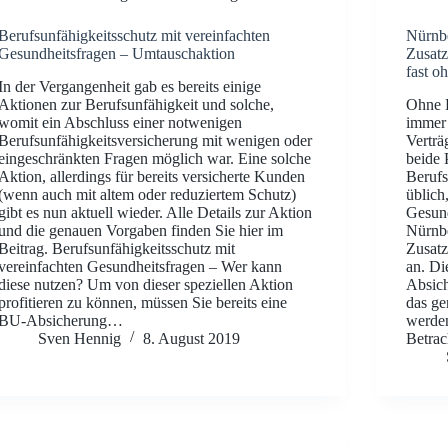
Berufsunfähigkeitsschutz mit vereinfachten
Nürnbe
Gesundheitsfragen – Umtauschaktion
Zusatz
fast o
In der Vergangenheit gab es bereits einige
Aktionen zur Berufsunfähigkeit und solche,
Ohne R
womit ein Abschluss einer notwenigen
immer 
Berufsunfähigkeitsversicherung mit wenigen oder
Verträ
eingeschränkten Fragen möglich war. Eine solche
beide P
Aktion, allerdings für bereits versicherte Kunden
Berufs
(wenn auch mit altem oder reduziertem Schutz)
üblich
gibt es nun aktuell wieder. Alle Details zur Aktion
Gesund
und die genauen Vorgaben finden Sie hier im
Nürnbe
Beitrag. Berufsunfähigkeitsschutz mit
Zusatz
vereinfachten Gesundheitsfragen – Wer kann
an. Di
diese nutzen? Um von dieser speziellen Aktion
Absic
profitieren zu können, müssen Sie bereits eine
das ge
BU-Absicherung…
werden
Sven Hennig
8. August 2019
Betrac