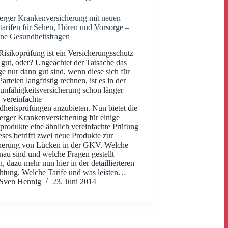
rger Krankenversicherung mit neuen
tarifen für Sehen, Hören und Vorsorge –
hne Gesundheitsfragen
isikoprüfung ist ein Versicherungsschutz
gut, oder? Ungeachtet der Tatsache das
ge nur dann gut sind, wenn diese sich für
arteien langfristig rechnen, ist es in der
unfähigkeitsversicherung schon länger
, vereinfachte
heitsprüfungen anzubieten. Nun bietet die
rger Krankenversicherung für einige
produkte eine ähnlich vereinfachte Prüfung
eses betrifft zwei neue Produkte zur
herung von Lücken in der GKV. Welche
nau sind und welche Fragen gestellt
, dazu mehr nun hier in der detaillierteren
htung. Welche Tarife und was leisten…
Sven Hennig
23. Juni 2014