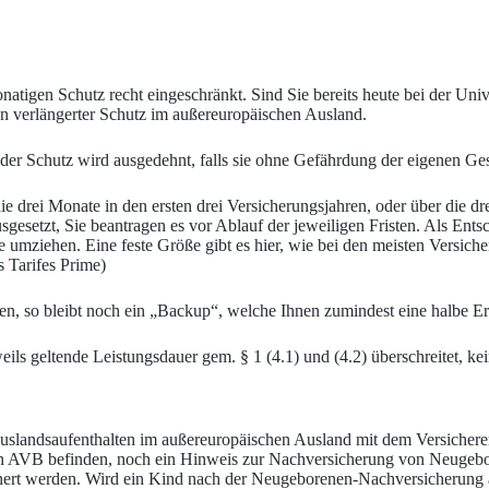
onatigen Schutz recht eingeschränkt. Sind Sie bereits heute bei der Univ
nn verlängerter Schutz im außereuropäischen Ausland.
r, der Schutz wird ausgedehnt, falls sie ohne Gefährdung der eigenen G
e drei Monate in den ersten drei Versicherungsjahren, oder über die d
sgesetzt, Sie beantragen es vor Ablauf der jeweiligen Fristen. Als Ents
e umziehen. Eine feste Größe gibt es hier, wie bei den meisten Versich
 Tarifes Prime)
n, so bleibt noch ein „Backup“, welche Ihnen zumindest eine halbe Ers
ls geltende Leistungsdauer gem. § 1 (4.1) und (4.2) überschreitet, kei
Auslandsaufenthalten im außereuropäischen Ausland mit dem Versicherer
en AVB befinden, noch ein Hinweis zur Nachversicherung von Neugebor
ichert werden. Wird ein Kind nach der Neugeborenen-Nachversicherung a