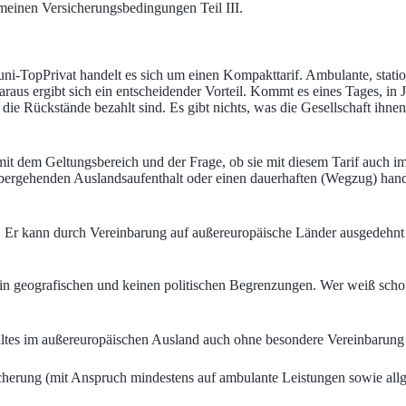
emeinen Versicherungsbedingungen Teil III.
i-TopPrivat handelt es sich um einen Kompakttarif. Ambulante, station
s ergibt sich ein entscheidender Vorteil. Kommt es eines Tages, in J
die Rückstände bezahlt sind. Es gibt nichts, was die Gesellschaft ihne
it dem Geltungsbereich und der Frage, ob sie mit diesem Tarif auch i
übergehenden Auslandsaufenthalt oder einen dauerhaften (Wegzug) handel
. Er kann durch Vereinbarung auf außereuropäische Länder ausgedehnt 
rein geografischen und keinen politischen Begrenzungen. Wer weiß sch
altes im außereuropäischen Ausland auch ohne besondere Vereinbarung
icherung (mit Anspruch mindestens auf ambulante Leistungen sowie all