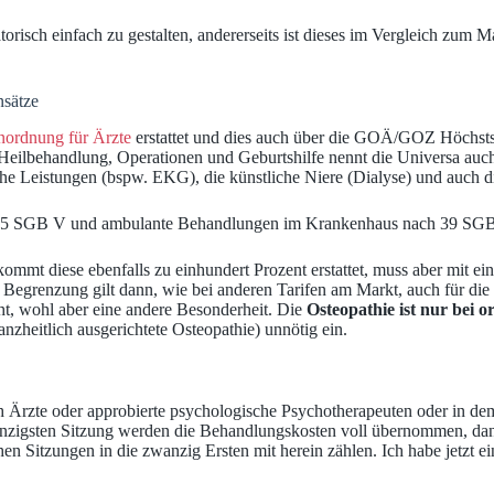
torisch einfach zu gestalten, andererseits ist dieses im Vergleich zum 
nsätze
ordnung für Ärzte
erstattet und dies auch über die GOÄ/GOZ Höchsts
eilbehandlung, Operationen und Geburtshilfe nennt die Universa auch
sche Leistungen (bspw. EKG), die künstliche Niere (Dialyse) und auch
f 115 SGB V und ambulante Behandlungen im Krankenhaus nach 39 SGB 
kommt diese ebenfalls zu einhundert Prozent erstattet, muss aber mit e
 Begrenzung gilt dann, wie bei anderen Tarifen am Markt, auch für di
ht, wohl aber eine andere Besonderheit. Die
Osteopathie ist nur bei
anzheitlich ausgerichtete Osteopathie) unnötig ein.
h Ärzte oder approbierte psychologische Psychotherapeuten oder in d
 zwanzigsten Sitzung werden die Behandlungskosten voll übernommen, d
chen Sitzungen in die zwanzig Ersten mit herein zählen. Ich habe jetzt 