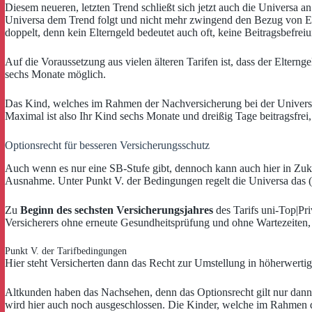
Diesem neueren, letzten Trend schließt sich jetzt auch die Universa an 
Universa dem Trend folgt und nicht mehr zwingend den Bezug von Elte
doppelt, denn kein Elterngeld bedeutet auch oft, keine Beitragsbefrei
Auf die Voraussetzung aus vielen älteren Tarifen ist, dass der Elternge
sechs Monate möglich.
Das Kind, welches im Rahmen der Nachversicherung bei der Universa a
Maximal ist also Ihr Kind sechs Monate und dreißig Tage beitragsfre
Optionsrecht für besseren Versicherungsschutz
Auch wenn es nur eine SB-Stufe gibt, dennoch kann auch hier in Zuku
Ausnahme. Unter Punkt V. der Bedingungen regelt die Universa das (
Zu
Beginn des sechsten Versicherungsjahres
des Tarifs uni-Top|Pr
Versicherers ohne erneute Gesundheitsprüfung und ohne Wartezeiten, s
Punkt V. der Tarifbedingungen
Hier steht Versicherten dann das Recht zur Umstellung in höherwertig
Altkunden haben das Nachsehen, denn das Optionsrecht gilt nur dann, 
wird hier auch noch ausgeschlossen. Die Kinder, welche im Rahmen 