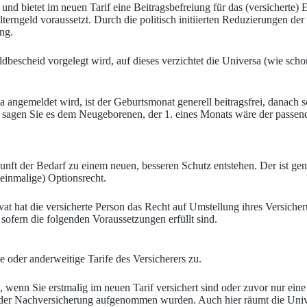
und bietet im neuen Tarif eine Beitragsbefreiung für das (versicherte) E
rngeld voraussetzt. Durch die politisch initiierten Reduzierungen der
ung.
ldbescheid vorgelegt wird, auf dieses verzichtet die Universa (wie schon
ngemeldet wird, ist der Geburtsmonat generell beitragsfrei, danach sc
i, sagen Sie es dem Neugeborenen, der 1. eines Monats wäre der passen
nft der Bedarf zu einem neuen, besseren Schutz entstehen. Der ist gen
einmalige) Optionsrecht.
ivat hat die versicherte Person das Recht auf Umstellung ihres Versiche
ofern die folgenden Voraussetzungen erfüllt sind.
e oder anderweitige Tarife des Versicherers zu.
wenn Sie erstmalig im neuen Tarif versichert sind oder zuvor nur eine 
der Nachversicherung aufgenommen wurden. Auch hier räumt die Unive