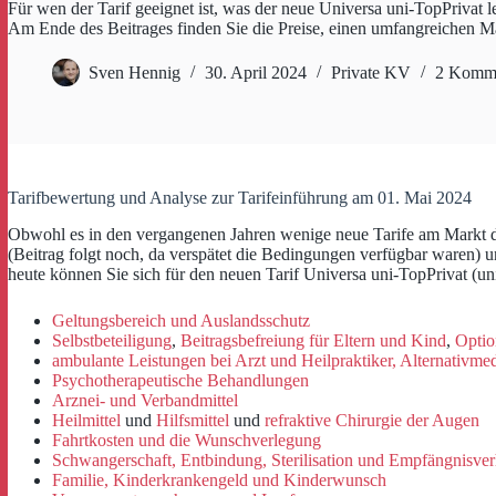
Für wen der Tarif geeignet ist, was der neue Universa uni-TopPrivat le
Am Ende des Beitrages finden Sie die Preise, einen umfangreichen M
Sven Hennig
30. April 2024
Private KV
2 Komme
Tarifbewertung und Analyse zur Tarifeinführung am 01. Mai 2024
Obwohl es in den vergangenen Jahren wenige neue Tarife am Markt d
(Beitrag folgt noch, da verspätet die Bedingungen verfügbar waren) 
heute können Sie sich für den neuen Tarif Universa uni-TopPrivat (un
Geltungsbereich und Auslandsschutz
Selbstbeteiligung
,
Beitragsbefreiung für Eltern und Kind
,
Optio
ambulante Leistungen bei Arzt und Heilpraktiker, Alternativmed
Psychotherapeutische Behandlungen
Arznei- und Verbandmittel
Heilmittel
und
Hilfsmittel
und
refraktive Chirurgie der Augen
Fahrtkosten und die Wunschverlegung
Schwangerschaft, Entbindung, Sterilisation und Empfängnisve
Familie, Kinderkrankengeld und Kinderwunsch