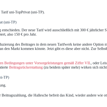
 Tarif uni-TopPrivat (uni-TP).
at (uni-TP)
ng entschieden. Der neue Tarif wird ausschließlich mit 300 € jährlicher
ert, also 150 € pro Jahr.
Reduzierung des Beitrages in dem neuen Tarifwerk keine andere Option m
 an den Markt kommen könnte. Jetzt gibt es diese aber nicht. Zur Selbstb
den Bedingungen unter Vorsorgeleistungen gemäß Ziffer VII
., oder Lei
ntierte
Beitragsrückerstattung
(zu beidem später mehr) wirken sich nicht
ni-TP)
iung.
er Beitragszahlung, die Hallesche befreit das Kind, wieder andere wie 