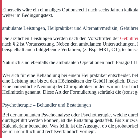
Einerseits wäre ein einmaliges Optionsrecht nach sechs Jahren kalkula
weiter im Bedingungstext.
ambulante Leistungen, Heilpraktiker und Alternativmedizin, Gebühre
Die ärztlichen Leistungen werden nach den Vorschriften der
Gebühren
nach § 2 ist Voraussetzung. Neben den ambulanten Untersuchungen, H
beispielhaft auch bildgebende Verfahren, (z. Bsp. MRT, CT), techni
Natürlich sind ebenfalls die ambulanten Operationen nach Paragra
Wer sich für eine Behandlung bei einem Heilpraktiker entscheidet, be
eine Leistung nur bis zu den Höchstsätzen der GebüH möglich. Diese
Eine namentliche Nennung der Chiropraktiker finden wir im Tarif nic
Heilmitteln genannt. Diese Art der Formulierung schränkt die (sonst g
Psychotherapie – Behandler und Erstattungen
Bei der ambulanten Psychoanalyse oder Psychotherapie, welche durc
durchgeführt werden können, ist die Erstattung gestaffelt. Bis zur
Kalenderjahr betrachtet. Was fehlt, ist die Aussage, ob die probatoris
sie mir schriftlich und rechtsverbindlich vorliegt.