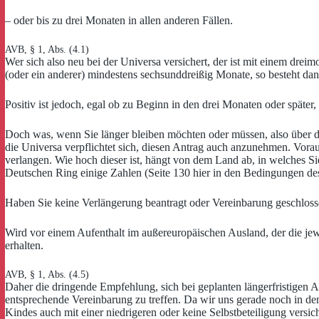
– oder bis zu drei Monaten in allen anderen Fällen.
AVB, § 1, Abs. (4.1)
Wer sich also neu bei der Universa versichert, der ist mit einem dreim
(oder ein anderer) mindestens sechsunddreißig Monate, so besteht da
Positiv ist jedoch, egal ob zu Beginn in den drei Monaten oder späte
Doch was, wenn Sie länger bleiben möchten oder müssen, also über di
die Universa verpflichtet sich, diesen Antrag auch anzunehmen. Vorau
verlangen. Wie hoch dieser ist, hängt von dem Land ab, in welches Si
Deutschen Ring einige Zahlen (Seite 130 hier in den Bedingungen des
Haben Sie keine Verlängerung beantragt oder Vereinbarung geschlosse
Wird vor einem Aufenthalt im außereuropäischen Ausland, der die jewei
erhalten.
AVB, § 1, Abs. (4.5)
Daher die dringende Empfehlung, sich bei geplanten längerfristigen 
entsprechende Vereinbarung zu treffen. Da wir uns gerade noch in d
Kindes auch mit einer niedrigeren oder keine Selbstbeteiligung vers