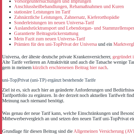
Vorsorgeuntersuchungen und Impfungen
Anschlussheilbehandlungen, Rehamaßnahmen und Kuren
stationäre Leistungen im Tarif
Zahnärztliche Leistungen, Zahnersatz, Kieferorthopädie
Sonderleistungen im neuen Universa-Tarif
Auslandsrücktransport und Lebendorgan- und Stammzellenspe
Garantierte Beitragsrückerstattung
Mein Fazit zum neuen Universa-Tarif
Prämien für den uni-TopPrivat der Universa
und ein
Marktvergl
Universa, der älteste deutsche private Krankenversicherer,
gegründet 
Alte Tarife verlieren an Attraktivität und auch die Tatsache wenige T
gern in meinem
kürzlich erschienenen Beitrag hier nach
.
uni-Top|Privat (uni-TP) ergänzt bestehende Tarife
Ziel ist es, sich auch hier an geänderte Anforderungen und Bedürfn
Tarifportfolio zu ergänzen. In der derzeit noch aktuellen Tarifwelt f
Meinung nach niemand benötigt.
Was genau der neue Tarif kann, welche Einschränkungen und Besond
Mitbewerbervergleich an und setzen den neuen Tarif uni-TopPrivat ei
Grundlage für diesen Beitrag sind die
Allgemeinen Versicherung (AV