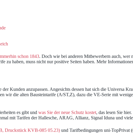
nde
eich
immerhin schon 1843
. Doch wie bei anderen Mitbewerbern auch, wer nich
arife zu haben, muss nicht nur positive Seiten haben. Mehr Information
isse der Kunden anzupassen. Angesichts dessen hat sich die Universa K
inden wir die alten Bausteintarife (A/ST,Z), dazu die VE-Serie mit weni
erheiten es gibt und
was Sie der neue Schutz kostet
, das lesen Sie hier
nmal mit Tarifen der Hallesche, ARAG, Allianz, Signal Iduna und viele
B, Druckstück KVB-085 05.23)
und Tarifbedingungen uni-TopPrivat (un