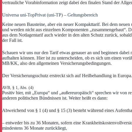
vertrauliche Vorabinformation zeigt dabei den finalen Stand der Allg
Universa uni-TopPrivat (uni-TP) – Geltungsbereich
Keine neuen Bausteine, aber ein neuer Kompakttarif. Bei dem neuen un
und werden nicht aus einzelnen Komponenten „zusammengebaut“. Darau
aus dem Notlagentarif auch wieder in den alten Schutz zurück, sobald 
der Fall ist.
Schauen wir uns nur den Tarif etwas genauer an und beginnen dabei m
aufhalten können. Hier ist zu unterscheiden, ob es sich um einen vor
MB/KK, also den allgemeinen Versicherungsbedingungen.
Der Versicherungsschutz erstreckt sich auf Heilbehandlung in Europa
AVB, § 1, Abs. (4)
Positiv hier, mit „Europa“ und „außereuropäisch“ sprechen wir von 
anderen politischen Bündnissen ist. Weiter heißt es dann:
Abweichend von § 1 (4) und § 15 (3) besteht während eines Aufenth
– entweder bis zu 36 Monaten, sofern eine Krankheitskostenvollvers
mindestens 36 Monate zurückliegt,