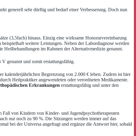
Markt generell sehr dürftig und bedarf einer Verbesserung. Doch nun
ätze (3,5fach) hinaus. Einzig eine wirksame Honorarvereinbarung
 beispielhaft weitere Leistungen. Neben der Labordiagnose werden
 die Heilbehandlungen im Rahmen der Alternativmedizin genannt.
V genannt und somit erstattungsfähig.
iner kalenderjährlichen Begrenzung von 2.000 € leben. Zudem ist hier
e durch Heilpraktiker angewendeten oder verordneten Medikamente.
 orthopädischen Erkrankungen
erstattungsfähig und unter den
em Fall von Kindern von Kinder- und Jugendpsychotherapeuten
anach nur noch zu 90 %. Die Sitzungen werden immer auf das
einmal bei der Universa angefragt und ergänze die Antwort hier, sobald