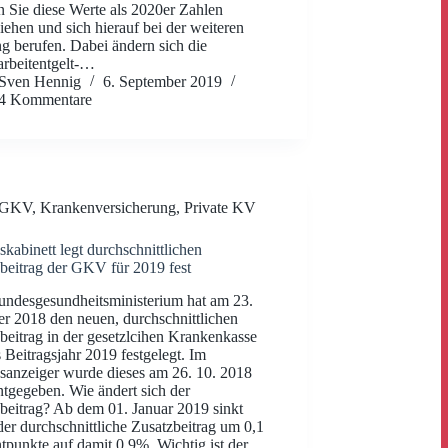
 Sie diese Werte als 2020er Zahlen
iehen und sich hierauf bei der weiteren
g berufen. Dabei ändern sich die
arbeitentgelt-…
Sven Hennig
6. September 2019
4 Kommentare
GKV
,
Krankenversicherung
,
Private KV
kabinett legt durchschnittlichen
beitrag der GKV für 2019 fest
ndesgesundheitsministerium hat am 23.
r 2018 den neuen, durchschnittlichen
beitrag in der gesetzlcihen Krankenkasse
s Beitragsjahr 2019 festgelegt. Im
anzeiger wurde dieses am 26. 10. 2018
tgegeben. Wie ändert sich der
beitrag? Ab dem 01. Januar 2019 sinkt
der durchschnittliche Zusatzbeitrag um 0,1
tpunkte auf damit 0,9%. Wichtig ist der