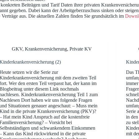
en konkreten Beiträgen und Tarif Daten ihrer privaten Krankenversiche
annt gegeben. Dabei kann der Arbeitgeberzuschuss sinken oder steige
e Verträge aus. Die aktuellen Zahlen finden Sie grundsätzlich im
Downl
GKV
,
Krankenversicherung
,
Private KV
Kinderkrankenversicherung (2)
Kinder
Heute setzen wir die Serie zur
Das Th
Kinderkrankenversicherung mit dem zweiten Teil
umfang
fort. Wer den ersten Teil verpasst hat, der kann im
immer
Blogbeitrag unter diesem Link nochmals
Fragen
nachlesen. Kinderkrankenversicherung Teil 1 zum
schnel
Nachlesen Dort haben wir uns folgende Fragen
Nachde
und Situationen genauer angeschaut: – Muss mein
umfang
Kind in die private Krankenversicherung (PKV)?
Serie 
– Hat mein Kind Anspruch auf die kostenfreie
in de
Familienversicherung? – Vorsicht bei
zu ste
Selbstständigen und schwankendem Einkommen
Kinder
– Kann das Kind rückwirkend in die private
mit d