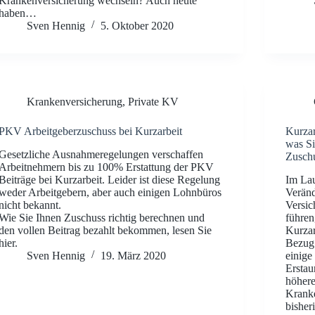
Krankenversicherung wechseln? Auch heute
haben…
Sven Hennig
5. Oktober 2020
Krankenversicherung
,
Private KV
PKV Arbeitgeberzuschuss bei Kurzarbeit
Kurzar
was S
Gesetzliche Ausnahmeregelungen verschaffen
Zuschu
Arbeitnehmern bis zu 100% Erstattung der PKV
Beiträge bei Kurzarbeit. Leider ist diese Regelung
Im Lau
weder Arbeitgebern, aber auch einigen Lohnbüros
Veränd
nicht bekannt.
Versic
Wie Sie Ihnen Zuschuss richtig berechnen und
führen
den vollen Beitrag bezahlt bekommen, lesen Sie
Kurzar
hier.
Bezug 
Sven Hennig
19. März 2020
einige
Erstau
höhere
Kranke
bisher