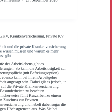
Sven Hennig
27. September 2020
GKV
,
Krankenversicherung
,
Private KV
beit und die private Krankenversicherung –
ie wissen müssen und warum es mehr
ss gibt
fe des Arbeitslebens gibt es
erungen. So kann die Arbeitslosigkeit zur
herungspflicht (mit Befreiungsoption)
, ebenso kann bei Ihrem Arbeitgeber
beit angesagt sein. Dabei gilt es jedoch, in
auf die Private Krankenversicherung,
 Besonderheiten zu beachten.
nlicherweise führt Kurzarbeit zu einem
n Zuschuss zur Privaten
nversicherung und hebelt dabei sogar die
igen Höchstgrenzen aus. Was Sie bei