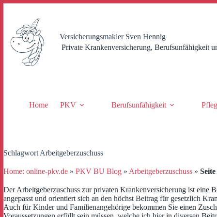
Zum
Inhalt
springen
Versicherungsmakler Sven Hennig
Private Krankenversicherung, Berufsunfähigkeit u
Home
PKV
Berufsunfähigkeit
Pfle
Schlagwort
Arbeitgeberzuschuss
Home: online-pkv.de
»
PKV BU Blog
»
Arbeitgeberzuschuss
»
Seite
Der Arbeitgeberzuschuss zur privaten Krankenversicherung ist eine Be
angepasst und orientiert sich an den höchst Beitrag für gesetzlich Kra
Auch für Kinder und Familienangehörige bekommen Sie einen Zuschus
Voraussetzungen erfüllt sein müssen, welche ich hier in diversen Beit