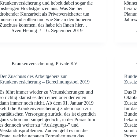
Krankenversicherung und hebelt dabei sogar die
können
bisherigen Höchstgrenzen aus. Was Sie bei
heranz
drohender Kurzarbeit als Privatversicherter tun
Planun
müssen und sollten und wie Sie an den höheren
Jahres
Zuschuss kommen, das habe ich Ihnen hier…
Sven Hennig
16. September 2019
Krankenversicherung
,
Private KV
Der Zuschuss des Arbeitgebers zur
Bundes
Krankenversicherung – Berechnungstool 2019
Zusatz
Es führt immer wieder zu Verunsicherungen und
Das Bu
so richtig klar ist es dem einen oder der einen
Oktobe
dann immer noch nicht. Ab dem 01. Januar 2019
Zusatz
kehrt die Krankenversicherung zudem noch zur
für da
paritätischen Versorgung zurück, das ist eigentlich
Bundes
ganz schön und simpel gedacht, in der Praxis führt
bekann
es dennoch weiter zu “Auslegungs-” und
Zusatz
Verständnisproblemen. Zudem geht es um die
somit 
Frage, welche genauen Formulierungen das
Prozen