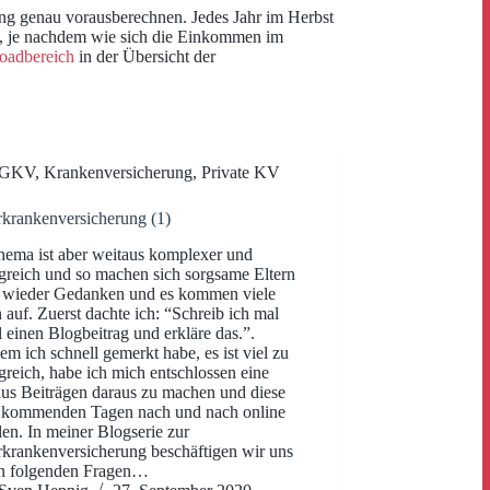
rung genau vorausberechnen. Jedes Jahr im Herbst
n, je nachdem wie sich die Einkommen im
oadbereich
in der Übersicht der
GKV
,
Krankenversicherung
,
Private KV
krankenversicherung (1)
ema ist aber weitaus komplexer und
reich und so machen sich sorgsame Eltern
 wieder Gedanken und es kommen viele
 auf. Zuerst dachte ich: “Schreib ich mal
l einen Blogbeitrag und erkläre das.”.
m ich schnell gemerkt habe, es ist viel zu
reich, habe ich mich entschlossen eine
aus Beiträgen daraus zu machen und diese
n kommenden Tagen nach und nach online
llen. In meiner Blogserie zur
krankenversicherung beschäftigen wir uns
en folgenden Fragen…