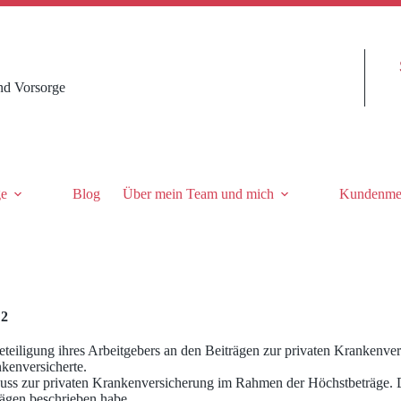
nd Vorsorge
ge
Blog
Über mein Team und mich
Kundenme
 2
teiligung ihres Arbeitgebers an den Beiträgen zur privaten Krankenver
nkenversicherte.
s zur privaten Krankenversicherung im Rahmen der Höchstbeträge. Dab
rägen beschrieben habe.