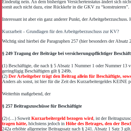
Eindeutig nein. An dem bisherigen Versichertenstatus ändert sich nich
somit auch nicht dazu, eine Rückkehr in die GKV zu “konstruieren”.
Interessant ist aber ein ganz anderer Punkt, der Arbeitgeberzuschuss
Kurzarbeit – Grundlagen für den Arbeitgeberzuschuss zur KV?
Wichtig sind hierbei die Paragraphen 257 (hier besonders der Absatz 
§ 249 Tragung der Beiträge bei versicherungspflichtiger Beschäf
(1) Beschäftigte, die nach § 5 Absatz 1 Nummer 1 oder Nummer 13 vers
geringfügig Beschäftigten gilt § 249b.
(2)
Der Arbeitgeber trägt den Beitrag allein für Beschäftigte, sow
Anders als sonst, ist hier für die Zeit des Kurzarbeitergeldes KEINE p
Weiterhin maßgebend, der
§ 257 Beitragszuschüsse für Beschäftigte
(2) (…) Soweit
Kurzarbeitergeld bezogen wird
, ist der Beitragszu
tragen hätte,
höchstens jedoch in
Höhe des Betrages, den der Besc
242a erhöhte allgemeine Beitragssatz nach § 241. Absatz 1 Satz 3 gilt