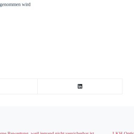
 angenommen wird
rne Bewertung, weil jemand nicht versicherbar ist
LKH Option