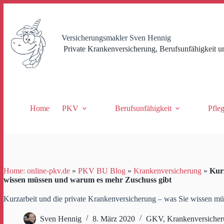
Zum
Inhalt
springen
Versicherungsmakler Sven Hennig
Private Krankenversicherung, Berufsunfähigkeit u
Home
PKV
Berufsunfähigkeit
Pfle
Home: online-pkv.de
»
PKV BU Blog
»
Krankenversicherung
»
Kurz
wissen müssen und warum es mehr Zuschuss gibt
Kurzarbeit und die private Krankenversicherung – was Sie wissen m
Sven Hennig
8. März 2020
GKV
,
Krankenversiche