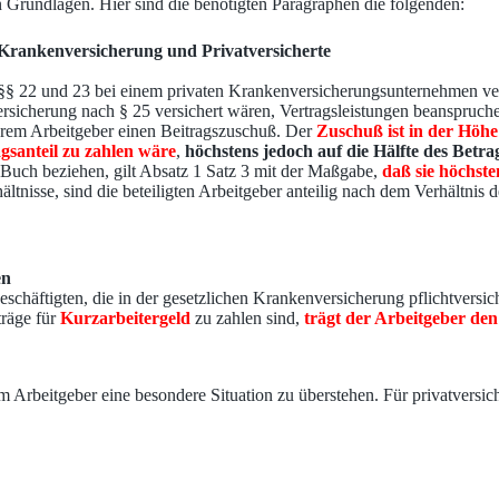
n Grundlagen. Hier sind die benötigten Paragraphen die folgenden:
en Krankenversicherung und Privatversicherte
en §§ 22 und 23 bei einem privaten Krankenversicherungsunternehmen ve
geversicherung nach § 25 versichert wären, Vertragsleistungen beanspr
ihrem Arbeitgeber einen Beitragszuschuß. Der
Zuschuß ist in der Höhe
agsanteil zu zahlen wäre
,
höchstens jedoch auf die Hälfte des Betra
Buch beziehen, gilt Absatz 1 Satz 3 mit der Maßgabe,
daß sie höchste
tnisse, sind die beteiligten Arbeitgeber anteilig nach dem Verhältnis 
en
eschäftigten, die in der gesetzlichen Krankenversicherung pflichtversic
träge für
Kurzarbeitergeld
zu zahlen sind,
trägt der Arbeitgeber den 
m Arbeitgeber eine besondere Situation zu überstehen. Für privatversic