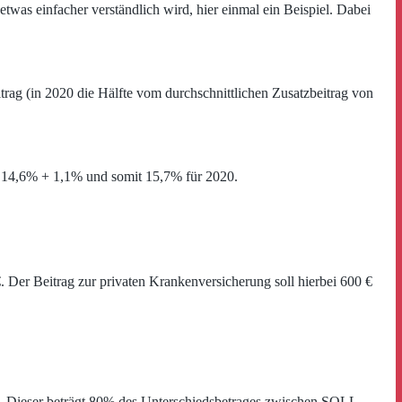
twas einfacher verständlich wird, hier einmal ein Beispiel. Dabei
trag (in 2020 die Hälfte vom durchschnittlichen Zusatzbeitrag von
nn 14,6% + 1,1% und somit 15,7% für 2020.
€. Der Beitrag zur privaten Krankenversicherung soll hierbei 600 €
ohn. Dieser beträgt 80% des Unterschiedsbetrages zwischen SOLL-