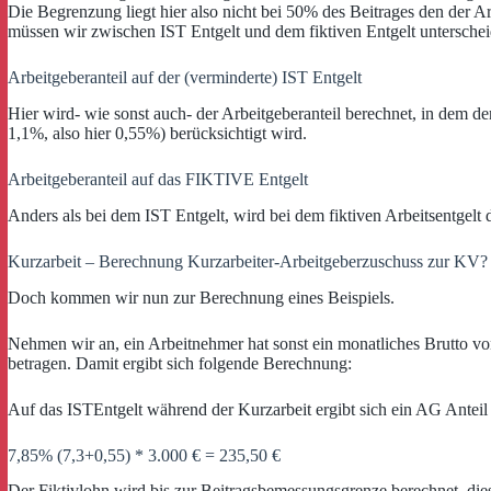
Die Begrenzung liegt hier also nicht bei 50% des Beitrages den der Ar
müssen wir zwischen IST Entgelt und dem fiktiven Entgelt unterscheid
Arbeitgeberanteil auf der (verminderte) IST Entgelt
Hier wird- wie sonst auch- der Arbeitgeberanteil berechnet, in dem d
1,1%, also hier 0,55%) berücksichtigt wird.
Arbeitgeberanteil auf das FIKTIVE Entgelt
Anders als bei dem IST Entgelt, wird bei dem fiktiven Arbeitsentge
Kurzarbeit – Berechnung Kurzarbeiter-Arbeitgeberzuschuss zur KV?
Doch kommen wir nun zur Berechnung eines Beispiels.
Nehmen wir an, ein Arbeitnehmer hat sonst ein monatliches Brutto von 
betragen. Damit ergibt sich folgende Berechnung:
Auf das ISTEntgelt während der Kurzarbeit ergibt sich ein AG Anteil
7,85% (7,3+0,55) * 3.000 € = 235,50 €
Der Fiktivlohn wird bis zur Beitragsbemessungsgrenze berechnet. dies