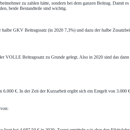
beitnehmer zu zahlen hätte, sondern bei dem ganzen Beitrag. Damit es e
en, beide Bestandteile sind wichtig.
er halbe GKV Beitragssatz (in 2020 7,3%) und dazu der halbe Zusatzbei
lt der VOLLE Beitragssatz zu Grunde gelegt. Also in 2020 sind das da
6.000 €. In der Zeit der Kurzarbeit ergibt sich ein Entgelt von 3.000 
 von:
e liegt bei 4.687,50 € in 2020. Zuerst ermitteln wir aber den Fiktivl