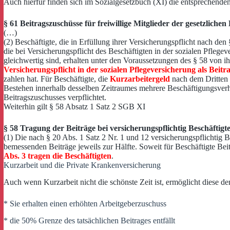
Auch hierfür finden sich im Sozialgesetzbuch (XI) die entsprechende
§ 61 Beitragszuschüsse für freiwillige Mitglieder der gesetzlich
(…)
(2) Beschäftigte, die in Erfüllung ihrer Versicherungspflicht nach d
die bei Versicherungspflicht des Beschäftigten in der sozialen Pfle
gleichwertig sind, erhalten unter den Voraussetzungen des § 58 von 
Versicherungspflicht in der sozialen Pflegeversicherung als Beitr
zahlen hat. Für Beschäftigte, die
Kurzarbeitergeld
nach dem Dritten 
Bestehen innerhalb desselben Zeitraumes mehrere Beschäftigungsverhäl
Beitragszuschusses verpflichtet.
Weiterhin gilt § 58 Absatz 1 Satz 2 SGB XI
§ 58 Tragung der Beiträge bei versicherungspflichtig Beschäftigt
(1) Die nach § 20 Abs. 1 Satz 2 Nr. 1 und 12 versicherungspflichtig B
bemessenden Beiträge jeweils zur Hälfte. Soweit für Beschäftigte Bei
Abs. 3 tragen die Beschäftigten
.
Kurzarbeit und die Private Krankenversicherung
Auch wenn Kurzarbeit nicht die schönste Zeit ist, ermöglicht diese de
* Sie erhalten einen erhöhten Arbeitgeberzuschuss
* die 50% Grenze des tatsächlichen Beitrages entfällt