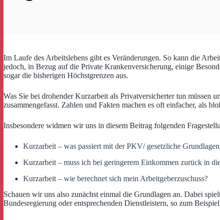
Im Laufe des Arbeitslebens gibt es Veränderungen. So kann die Arbeits
jedoch, in Bezug auf die Private Krankenversicherung, einige Besond
sogar die bisherigen Höchstgrenzen aus.
Was Sie bei drohender Kurzarbeit als Privatversicherter tun müssen u
zusammengefasst. Zahlen und Fakten machen es oft einfacher, als bloß
Insbesondere widmen wir uns in diesem Beitrag folgenden Fragestell
Kurzarbeit – was passiert mit der PKV/ gesetzliche Grundlagen
Kurzarbeit – muss ich bei geringerem Einkommen zurück in di
Kurzarbeit – wie berechnet sich mein Arbeitgeberzuschuss?
Schauen wir uns also zunächst einmal die Grundlagen an. Dabei spielt
Bundesregierung oder entsprechenden Dienstleistern, so zum Beispiel