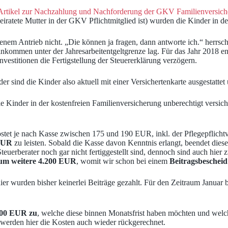
Artikel zur Nachzahlung und Nachforderung der GKV Familienversic
ratete Mutter in der GKV Pflichtmitglied ist) wurden die Kinder in de
enem Antrieb nicht. „Die können ja fragen, dann antworte ich.“ herrsch
nkommen unter der Jahresarbeitentgeltgrenze lag. Für das Jahr 2018 e
vestitionen die Fertigstellung der Steuererklärung verzögern.
 sind die Kinder also aktuell mit einer Versichertenkarte ausgestattet
die Kinder in der kostenfreien Familienversicherung unberechtigt versich
tet je nach Kasse zwischen 175 und 190 EUR, inkl. der Pflegepflichtv
 EUR
zu leisten. Sobald die Kasse davon Kenntnis erlangt, beendet diese
erberater noch gar nicht fertiggestellt sind, dennoch sind auch hier zu
um weitere 4.200 EUR
, womit wir schon bei einem
Beitragsbeschei
hier wurden bisher keinerlei Beiträge gezahlt. Für den Zeitraum Janua
.500 EUR zu
, welche diese binnen Monatsfrist haben möchten und welche
werden hier die Kosten auch wieder rückgerechnet.