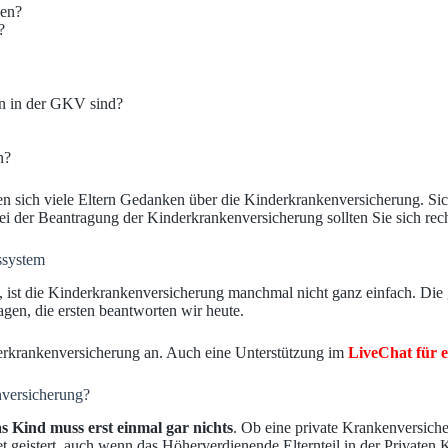
den?
?
rn in der GKV sind?
n?
n sich viele Eltern Gedanken über die Kinderkrankenversicherung. Sich
i der Beantragung der Kinderkrankenversicherung sollten Sie sich rec
ssystem
, ist die Kinderkrankenversicherung manchmal nicht ganz einfach. Die g
gen, die ersten beantworten wir heute.
rkrankenversicherung an. Auch eine Unterstützung im
LiveChat für e
nversicherung?
 Kind muss erst einmal gar nichts
. Ob eine private Krankenversiche
 geistert, auch wenn das Höherverdienende Elternteil in der Privaten 