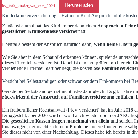
Herunterladen
kv_info_kinder_wo_vers_2024
Kinderkrankenversicherung – Hat mein Kind Anspruch auf die kosten
Zunächst einmal hat das Kind immer dann einen
Anspruch auf eine 
gesetzlichen Krankenkasse versichert
ist.
Ebenfalls besteht der Anspruch natürlich dann,
wenn beide Eltern ges
Wie Sie aber in dem Schaubild erkennen können, spielende unterschi
dieses Elternteil versichert ist. Dabei ist dann zu prüfen, ob hier ei
verdienende Elternteil darüber liegt, die kostenlose
Familienversiche
Vorsicht bei Selbstständigen oder schwankendem Einkommen bei Be
Gerade bei Selbstständigen ist nicht jedes Jahr gleich. Es gibt Jah
rückwirkend der Anspruch auf Familienversicherung entfallen.
D
Ein freiberuflicher Rechtsanwalt (PKV versichert) hat im Jahr 2018
fertiggestellt, aber 2020 wird er wohl auch wieder über der JAEG lieg
Die gesetzlichen
Kassen fragen manchmal von allein
und senden Ih
hinauszögert, der macht sich mehr Probleme und verhindert eine safti
Sie dieses nicht von einer Nachzahlung. Dieses habe ich bereits in div