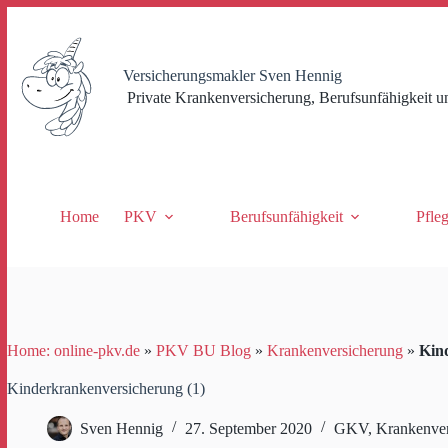
Zum
Inhalt
springen
Versicherungsmakler Sven Hennig
Private Krankenversicherung, Berufsunfähigkeit u
Home
PKV
Berufsunfähigkeit
Pfle
Home: online-pkv.de
»
PKV BU Blog
»
Krankenversicherung
»
Kin
Kinderkrankenversicherung (1)
Sven Hennig
27. September 2020
GKV
,
Krankenver