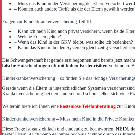
– Muss das Kind in der Versicherung der Eltern versichert wer
– Können auch andere Tarife als die der Eltern gewählt werden
Fragen zur Kinderkrankenversicherung Teil III:
– Kann ich mein Kind auch privat versichern, wenn beide Elte
– Welche Fristen gelten?
– Wenn das Kind in der GKV bleibt, was sollte ich bedenken?
– Kann das Kind in beiden Systemen gleichzeitig versichert sei
Die Schwangerschaft hat gerade erst begonnen und bereits jetzt mache
falsche Entscheidungen oft mit hohen Kostenrisiken
verbunden. Be
Kinderkrankenversicherung – so finden Sie das richtige Versicherung
Gerade wenn die Eltern in unterschiedlichen Systemen versichert sind
Krankenversicherung bei dem anderen und schon stellen sich viele Fra
Weiterhin biete ich Ihnen eine
kostenlose Telefonberatung
zur Kinde
Kinderkrankenversicherung – Muss mein Kind in die Private Kranke
Diese Frage ist ganz einfach und eindeutig zu beantworten.
NEIN, das
beider Eltern. Auch wenn es immer noch als Mythos durch das Internet