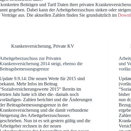
en konkreten Beiträgen und Tarif Daten ihrer privaten Krankenversiche
annt gegeben. Dabei kann der Arbeitgeberzuschuss sinken oder steige
e Verträge aus. Die aktuellen Zahlen finden Sie grundsätzlich im
Downl
Krankenversicherung
,
Private KV
Arbeitgeberzuschuss zur Privaten
Arbeit
Krankenversicherung 2014 steigt, ebenso die
und Ve
Beitragsbemessungsgrenze
vorläu
Update 9.9.14: Die neuen Werte für 2015 sind
Update
bekannt. Mehr Infos im Beitrag
(vorlä
“Sozialversicherungswerte 2015“ Bereits im
“Sozia
letzten Jahr hatte ich über die- damals noch
bisher
vorläufigen- Zahlen berichtet und die Änderungen
nun do
der Beitragsbemessungsgrenze in der
Bezug 
Krankenversicherung und die damit verbundene
ergebe
Steigerung des Arbeitgeberzuschusses
Zahlen
geschrieben. Nun ist es seit gestern gültig und die
Kranke
Arbeitgeber rechnen in der neuen
Versic