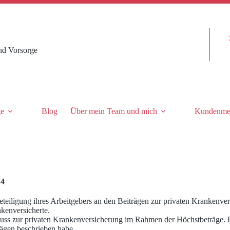
nd Vorsorge
ge
Blog
Über mein Team und mich
Kundenme
 4
teiligung ihres Arbeitgebers an den Beiträgen zur privaten Krankenver
nkenversicherte.
s zur privaten Krankenversicherung im Rahmen der Höchstbeträge. Dab
rägen beschrieben habe.