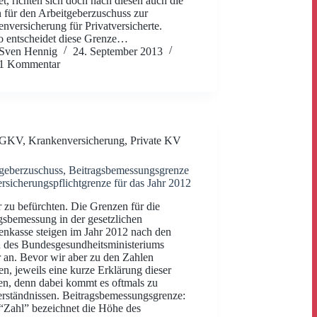
et, richten sich doch nach diesen auch die
 für den Arbeitgeberzuschuss zur
nversicherung für Privatversicherte.
 entscheidet diese Grenze…
Sven Hennig
24. September 2013
1 Kommentar
GKV
,
Krankenversicherung
,
Private KV
geberzuschuss, Beitragsbemessungsgrenze
rsicherungspflichtgrenze für das Jahr 2012
 zu befürchten. Die Grenzen für die
gsbemessung in der gesetzlichen
nkasse steigen im Jahr 2012 nach den
 des Bundesgesundheitsministeriums
 an. Bevor wir aber zu den Zahlen
, jeweils eine kurze Erklärung dieser
n, denn dabei kommt es oftmals zu
rständnissen. Beitragsbemessungsgrenze:
“Zahl” bezeichnet die Höhe des