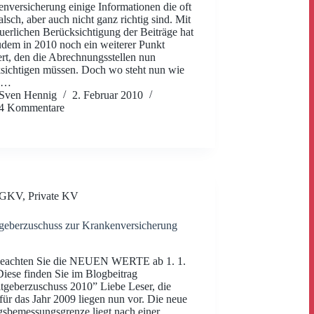
nversicherung einige Informationen die oft
falsch, aber auch nicht ganz richtig sind. Mit
euerlichen Berücksichtigung der Beiträge hat
udem in 2010 noch ein weiterer Punkt
rt, den die Abrechnungsstellen nun
sichtigen müssen. Doch wo steht nun wie
ch…
Sven Hennig
2. Februar 2010
4 Kommentare
GKV
,
Private KV
geberzuschuss zur Krankenversicherung
 beachten Sie die NEUEN WERTE ab 1. 1.
iese finden Sie im Blogbeitrag
tgeberzuschuss 2010” Liebe Leser, die
für das Jahr 2009 liegen nun vor. Die neue
gsbemessungsgrenze liegt nach einer