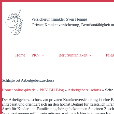
Zum
Inhalt
springen
Versicherungsmakler Sven Hennig
Private Krankenversicherung, Berufsunfähigkeit u
Home
PKV
Berufsunfähigkeit
Pfle
Schlagwort
Arbeitgeberzuschuss
Home: online-pkv.de
»
PKV BU Blog
»
Arbeitgeberzuschuss
»
Seite
Der Arbeitgeberzuschuss zur privaten Krankenversicherung ist eine Be
angepasst und orientiert sich an den höchst Beitrag für gesetzlich Kra
Auch für Kinder und Familienangehörige bekommen Sie einen Zuschus
Voraussetzungen erfüllt sein müssen, welche ich hier in diversen Beit