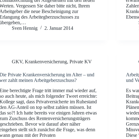
Lohnabrechnung der Angestellten mit den neuen
erwart
Werten. Vergessen Sie daher bitte nicht, Ihrem
Zahlen
Arbeitgeber die neue Bescheinigung zur
Kranke
Erlangung des Arbeitegberzuschusses zu
Ebenso
übergeben,…
Sven Hennig
2. Januar 2014
GKV
,
Krankenversicherung
,
Private KV
Die Private Krankenversicherung im Alter – und
Arbeit
wer zahlt meinen Arbeitgeberzuschuss?
und Ve
Eine berechtigte Frage tritt immer mal wieder auf,
Es war
so auch heute, als mich folgender Tweet erreichte:
Beitra
Kollege sagt, dass Privatversicherte im Ruhestand
Kranke
den AG-Anteil on top selbst zahlen müssen. Ist
Plänen
das so?! Ich hatte bereits vor einigen Jahren etwas
wieder
zum Zuschuss des Rentenversicherungsträgers
kommen
geschrieben. Bevor wir darauf aber näher
Grenze
eingehen stellt sich zunächst die Frage, was denn
Missve
wann genau mit der Privaten
Diese 