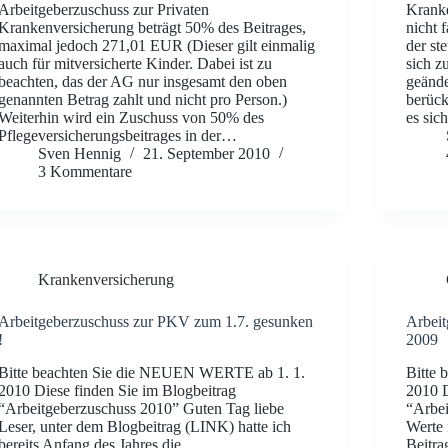
Arbeitgeberzuschuss zur Privaten
Kranke
Krankenversicherung beträgt 50% des Beitrages,
nicht 
maximal jedoch 271,01 EUR (Dieser gilt einmalig
der st
auch für mitversicherte Kinder. Dabei ist zu
sich z
beachten, das der AG nur insgesamt den oben
geände
genannten Betrag zahlt und nicht pro Person.)
berück
Weiterhin wird ein Zuschuss von 50% des
es si
Pflegeversicherungsbeitrages in der…
Sven Hennig
21. September 2010
3 Kommentare
Krankenversicherung
Arbeitgeberzuschuss zur PKV zum 1.7. gesunken
Arbeit
!
2009
Bitte beachten Sie die NEUEN WERTE ab 1. 1.
Bitte
2010 Diese finden Sie im Blogbeitrag
2010 D
“Arbeitgeberzuschuss 2010” Guten Tag liebe
“Arbei
Leser, unter dem Blogbeitrag (LINK) hatte ich
Werte 
bereits Anfang des Jahres die
Beitra