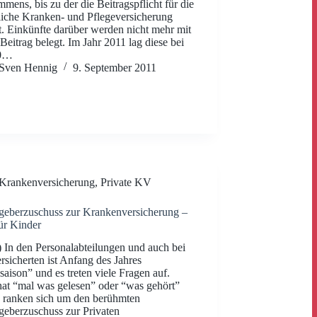
mens, bis zu der die Beitragspflicht für die
liche Kranken- und Pflegeversicherung
t. Einkünfte darüber werden nicht mehr mit
Beitrag belegt. Im Jahr 2011 lag diese bei
50…
Sven Hennig
9. September 2011
Krankenversicherung
,
Private KV
geberzuschuss zur Krankenversicherung –
ür Kinder
In den Personalabteilungen und auch bei
rsicherten ist Anfang des Jahres
aison” und es treten viele Fragen auf.
hat “mal was gelesen” oder “was gehört”
 ranken sich um den berühmten
geberzuschuss zur Privaten