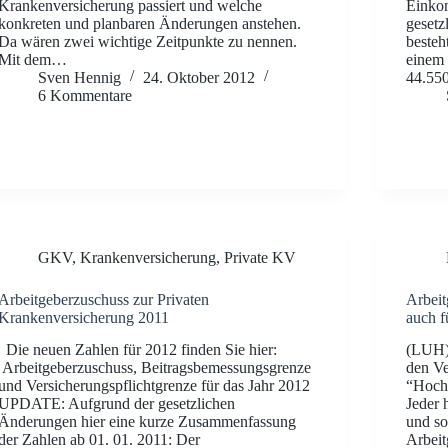
Krankenversicherung passiert und welche
Einkom
konkreten und planbaren Änderungen anstehen.
gesetz
Da wären zwei wichtige Zeitpunkte zu nennen.
besteh
Mit dem…
einem 
Sven Hennig
24. Oktober 2012
44.5
6 Kommentare
GKV
,
Krankenversicherung
,
Private KV
Arbeitgeberzuschuss zur Privaten
Arbeit
Krankenversicherung 2011
auch f
Die neuen Zahlen für 2012 finden Sie hier:
(LUH) 
Arbeitgeberzuschuss, Beitragsbemessungsgrenze
den Ve
und Versicherungspflichtgrenze für das Jahr 2012
“Hochs
UPDATE: Aufgrund der gesetzlichen
Jeder 
Änderungen hier eine kurze Zusammenfassung
und so
der Zahlen ab 01. 01. 2011: Der
Arbeit