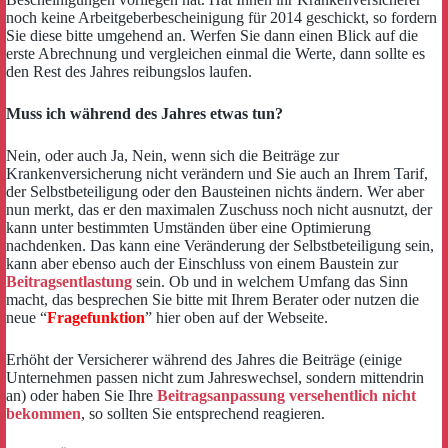
noch keine Arbeitgeberbescheinigung für 2014 geschickt, so fordern
Sie diese bitte umgehend an. Werfen Sie dann einen Blick auf die
erste Abrechnung und vergleichen einmal die Werte, dann sollte es
den Rest des Jahres reibungslos laufen.
Muss ich während des Jahres etwas tun?
Nein, oder auch Ja, Nein, wenn sich die Beiträge zur
Krankenversicherung nicht verändern und Sie auch an Ihrem Tarif,
der Selbstbeteiligung oder den Bausteinen nichts ändern. Wer aber
nun merkt, das er den maximalen Zuschuss noch nicht ausnutzt, der
kann unter bestimmten Umständen über eine Optimierung
nachdenken. Das kann eine Veränderung der Selbstbeteiligung sein,
kann aber ebenso auch der Einschluss von einem Baustein zur
Beitragsentlastung
sein. Ob und in welchem Umfang das Sinn
macht, das besprechen Sie bitte mit Ihrem Berater oder nutzen die
neue “
Fragefunktion
” hier oben auf der Webseite.
Erhöht der Versicherer während des Jahres die Beiträge (einige
Unternehmen passen nicht zum Jahreswechsel, sondern mittendrin
an) oder haben Sie Ihre
Beitragsanpassung versehentlich nicht
bekommen
, so sollten Sie entsprechend reagieren.