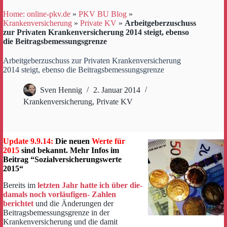
Home: online-pkv.de
»
PKV BU Blog
»
Krankenversicherung
»
Private KV
»
Arbeitgeberzuschuss
zur Privaten Krankenversicherung 2014 steigt, ebenso
die Beitragsbemessungsgrenze
Arbeitgeberzuschuss zur Privaten Krankenversicherung
2014 steigt, ebenso die Beitragsbemessungsgrenze
Sven Hennig
2. Januar 2014
Krankenversicherung
,
Private KV
Update 9.9.14:
Die neuen
Werte für
2015
sind bekannt. Mehr Infos im
Beitrag “
Sozialversicherungswerte
2015
“
Bereits im
letzten Jahr hatte ich über die-
damals noch vorläufigen- Zahlen
berichtet
und die Änderungen der
Beitragsbemessungsgrenze in der
Krankenversicherung und die damit