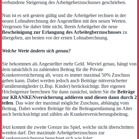
verbundene Steigerung des Arbeitgeberzuschusses geschrieben.
Nun ist es seit gestern gültig und die Arbeitgeber rechnen in der
neuen Lohnabrechnung der Angestellten mit den neuen Werten.
Vergessen Sie daher bitte nicht, Ihrem Arbeitgeber die neue
Bescheinigung zur Erlangung des Arbeitegberzuschusses
zu
übergeben, am besten vor der ersten Lohnabrechnung.
Welche Werte ändern sich genau?
Sie bekommen als Angestellter mehr Geld. Wieviel genau, hängt von
dem tatsächlich zu zahlenden Beitrag für die Private
Krankenversicherung ab, wozu es immer maximal 50% Zuschuss
geben kann. Dabei werden jedoch auch Beiträge mitversicherter
Familienmitglieder (z.Bsp. Kinder) berücksichtigt. Ihre eigenen
Höchstgrenze berechnen Sie dann zunächst, indem Sie die
Beiträge
zur KRANKENversicherung addieren und diesen dann durch 2
teilen
. Das wäre der maximal mögliche Zuschuss, abhängig vom
Beitrag. Dabei werden Beiträge für die Beitragsentlastung im Alter
auch berücksichtigt und zählen als Krankenversicherungsbeitrag.
Jetzt kommt die zweite Grenze ins Spiel, welche nicht überschritten
werden darf. Der maximale Arbeitgeberzuschuss zur
Krankenversicherung berechnet sich wie folgt: