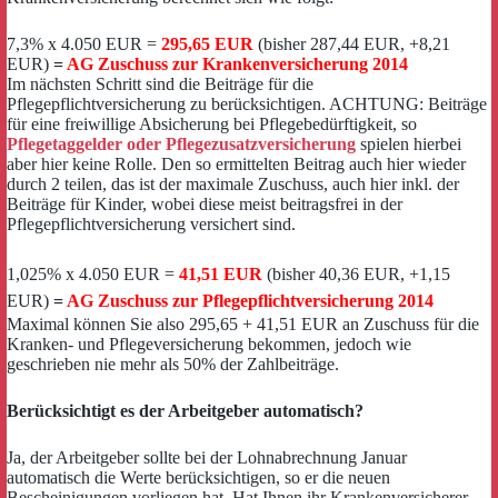
7,3% x 4.050 EUR =
295,65 EUR
(bisher 287,44 EUR, +8,21
EUR)
=
AG Zuschuss zur Krankenversicherung 2014
Im nächsten Schritt sind die Beiträge für die
Pflegepflichtversicherung zu berücksichtigen. ACHTUNG: Beiträge
für eine freiwillige Absicherung bei Pflegebedürftigkeit, so
Pflegetaggelder oder Pflegezusatzversicherung
spielen hierbei
aber hier keine Rolle. Den so ermittelten Beitrag auch hier wieder
durch 2 teilen, das ist der maximale Zuschuss, auch hier inkl. der
Beiträge für Kinder, wobei diese meist beitragsfrei in der
Pflegepflichtversicherung versichert sind.
1,025% x 4.050 EUR =
41,51 EUR
(bisher 40,36 EUR, +1,15
EUR)
=
AG Zuschuss zur Pflegepflichtversicherung 2014
Maximal können Sie also 295,65 + 41,51 EUR an Zuschuss für die
Kranken- und Pflegeversicherung bekommen, jedoch wie
geschrieben nie mehr als 50% der Zahlbeiträge.
Berücksichtigt es der Arbeitgeber automatisch?
Ja, der Arbeitgeber sollte bei der Lohnabrechnung Januar
automatisch die Werte berücksichtigen, so er die neuen
Bescheinigungen vorliegen hat. Hat Ihnen ihr Krankenversicherer