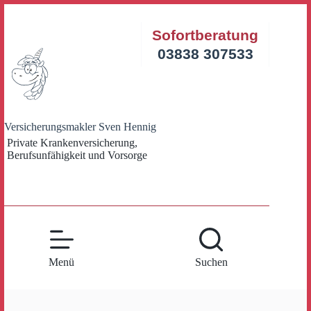
Zum
Inhalt
Sofortberatung
springen
03838 307533
Versicherungsmakler Sven Hennig
Private Krankenversicherung,
Berufsunfähigkeit und Vorsorge
Menü
Suchen