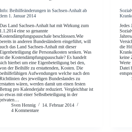
Info: Beihilfeänderungen in Sachsen-Anhalt ab
Sozial
dem 1. Januar 2014
Kranke
Das Land Sachsen-Anhalt hat mit Wirkung zum
Jedes 
1.1.2014 eine so genannte
Sozial
Kostendämpfungspauschale beschlossen.Wie
Jahres
bereits in anderen Bundesländern eingeführt, will
Versic
auch das Land Sachsen-Anhalt mit dieser
die Hö
Eigenbeteiligung die Personalkosten senken. Was
Kranke
ist die Kostendämpfungspauschale? Es handelt
keine 
sich hierbei um eine Eigenbeteiligung bei den,
Werte 
von der Beihilfe zu erstattenden, Kosten. Die
Datei 
beihilfefähigen Aufwendungen welche nach den
entspr
Richtlinien des jeweiligen Bundeslandes zu
erstatten wären, werden damit um einen festen
Betrag pro Kalenderjahr reduziert. Vergleichbar ist
so etwas mit einer Selbstbeteiligung in der
privaten…
Sven Hennig
14. Februar 2014
4 Kommentare