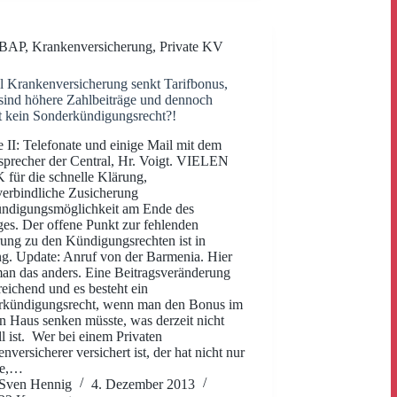
BAP
,
Krankenversicherung
,
Private KV
l Krankenversicherung senkt Tarifbonus,
sind höhere Zahlbeiträge und dennoch
t kein Sonderkündigungsrecht?!
 II: Telefonate und einige Mail mit dem
sprecher der Central, Hr. Voigt. VIELEN
ür die schnelle Klärung,
verbindliche Zusicherung
ündigungsmöglichkeit am Ende des
ges. Der offene Punkt zur fehlenden
ung zu den Kündigungsrechten ist in
g. Update: Anruf von der Barmenia. Hier
man das anders. Eine Beitragsveränderung
sreichend und es besteht ein
rkündigungsrecht, wenn man den Bonus im
n Haus senken müsste, was derzeit nicht
ll ist. Wer bei einem Privaten
nversicherer versichert ist, der hat nicht nur
te,…
Sven Hennig
4. Dezember 2013