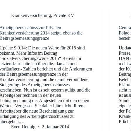
Krankenversicherung
,
Private KV
Arbeitgeberzuschuss zur Privaten
Centra
Krankenversicherung 2014 steigt, ebenso die
Folge 
Beitragsbemessungsgrenze
besteh
Update 9.9.14: Die neuen Werte für 2015 sind
Update
bekannt. Mehr Infos im Beitrag
Presse
“Sozialversicherungswerte 2015“ Bereits im
DANK f
letzten Jahr hatte ich über die- damals noch
rechts
vorläufigen- Zahlen berichtet und die Änderungen
der K
der Beitragsbemessungsgrenze in der
Beitra
Krankenversicherung und die damit verbundene
Belehr
Steigerung des Arbeitgeberzuschusses
Klärun
geschrieben. Nun ist es seit gestern gültig und die
sieht 
Arbeitgeber rechnen in der neuen
ist au
Lohnabrechnung der Angestellten mit den neuen
Sonde
Werten. Vergessen Sie daher bitte nicht, Ihrem
eigene
Arbeitgeber die neue Bescheinigung zur
der Fa
Erlangung des Arbeitegberzuschusses zu
Kranke
übergeben,…
Pflich
Sven Hennig
2. Januar 2014