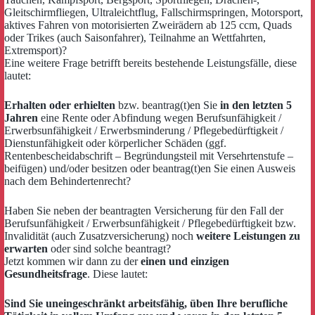
Gleitschirmfliegen, Ultraleichtflug,
Fallschirmspringen, Motorsport,
aktives Fahren von motorisierten Zweirädern ab 125 ccm, Quads
oder Trikes (auch Saisonfahrer), Teilnahme an Wettfahrten,
Extremsport)?
Eine weitere Frage betrifft bereits bestehende Leistungsfälle, diese
lautet:
Erhalten oder erhielten
bzw. beantrag(t)en Sie
in den letzten 5
Jahren
eine Rente oder Abfindung wegen Berufsunfähigkeit /
Erwerbsunfähigkeit / Erwerbsminderung / Pflegebedürftigkeit /
Dienstunfähigkeit oder körperlicher Schäden (ggf.
Rentenbescheidabschrift – Begründungsteil mit Versehrtenstufe –
beifügen) und/oder besitzen oder beantrag(t)en Sie einen Ausweis
nach dem Behindertenrecht?
Haben Sie neben der beantragten Versicherung für den Fall der
Berufsunfähigkeit / Erwerbsunfähigkeit / Pflegebedürftigkeit bzw.
Invalidität (auch Zusatzversicherung) noch
weitere Leistungen zu
erwarten
oder sind solche beantragt?
Jetzt kommen wir dann zu der
einen und einzigen
Gesundheitsfrage
. Diese lautet:
Sind Sie uneingeschränkt arbeitsfähig, üben Ihre berufliche