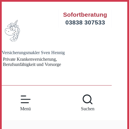
Zum
Inhalt
Sofortberatung
springen
03838 307533
Versicherungsmakler Sven Hennig
Private Krankenversicherung,
Berufsunfähigkeit und Vorsorge
Menü
Suchen