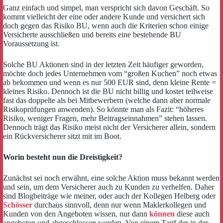
Ganz einfach und simpel, man verspricht sich davon Geschäft. So
kommt vielleicht der eine oder andere Kunde und versichert sich
doch gegen das Risiko BU, wenn auch die Kriterien schon einige
Versicherte ausschließen und bereits eine bestehende BU
Voraussetzung ist.
Solche BU Aktionen sind in der letzten Zeit häufiger geworden,
möchte doch jedes Unternehmen vom “großen Kuchen” noch etwas
ab bekommen und wenn es nur 500 EUR sind, denn kleine Rente =
kleines Risiko. Dennoch ist die BU nicht billig und kostet teilweise
fast das doppelte als bei Mitbewerbern
(welche dann aber normale
Risikoprüfungen anwenden). So könnte man als Fazit: “höheres
Risiko, weniger Fragen, mehr Beitragseinnahmen” stehen lassen.
Dennoch trägt das Risiko meist nicht der Versicherer allein, sondern
ein Rückversicherer sitzt mit im Boot.
Worin besteht nun die Dreistigkeit?
Zunächst sei noch erwähnt, eine solche Aktion muss bekannt werden
und sein, um dem Versicherer auch zu Kunden zu verhelfen. Daher
sind Blogbeiträge wie meiner, oder auch der Kollegen Helberg oder
Schösser
durchaus sinnvoll, denn nur wenn Maklerkollegen und
Kunden von den Angeboten wissen, nur dann
können
diese auch
angeboten und abgeschlossen werden. Von einem Tarif der in der