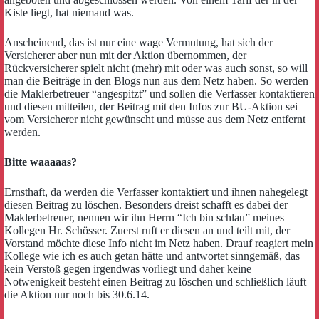
Kiste liegt, hat niemand was.
Anscheinend, das ist nur eine wage Vermutung, hat sich der
Versicherer aber nun mit der Aktion übernommen, der
Rückversicherer spielt nicht (mehr) mit oder was auch sonst, so will
man die Beiträge in den Blogs nun aus dem Netz haben. So werden
die Maklerbetreuer “angespitzt” und sollen die Verfasser kontaktieren
und diesen mitteilen, der Beitrag mit den Infos zur BU-Aktion sei
vom Versicherer nicht gewünscht und müsse aus dem Netz entfernt
werden.
Bitte waaaaas?
Ernsthaft, da werden die Verfasser kontaktiert und ihnen nahegelegt
diesen Beitrag zu löschen. Besonders dreist schafft es dabei der
Maklerbetreuer, nennen wir ihn Herrn “Ich bin schlau” meines
Kollegen Hr. Schösser. Zuerst ruft er diesen an und teilt mit, der
Vorstand möchte diese Info nicht im Netz haben. Drauf reagiert mein
Kollege wie ich es auch getan hätte und antwortet sinngemäß, das
kein Verstoß gegen irgendwas vorliegt und daher keine
Notwenigkeit besteht einen Beitrag zu löschen und schließlich läuft
die Aktion nur noch bis 30.6.14.