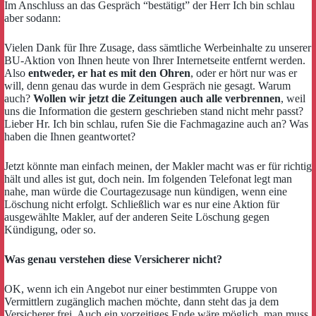
Im Anschluss an das Gespräch “bestätigt” der Herr Ich bin schlau
aber sodann:
Vielen Dank für Ihre Zusage, dass sämtliche Werbeinhalte zu unserer
BU-Aktion von Ihnen heute von Ihrer Internetseite entfernt werden.
Also
entweder, er hat es mit den Ohren
, oder er hört nur was er
will, denn genau das wurde in dem Gespräch nie gesagt. Warum
auch?
Wollen wir jetzt die Zeitungen auch alle verbrennen
, weil
uns die Information die gestern geschrieben stand nicht mehr passt?
Lieber Hr. Ich bin schlau, rufen Sie die Fachmagazine auch an? Was
haben die Ihnen geantwortet?
Jetzt könnte man einfach meinen, der Makler macht was er für richtig
hält und alles ist gut, doch nein. Im folgenden Telefonat legt man
nahe, man würde die Courtagezusage nun kündigen, wenn eine
Löschung nicht erfolgt. Schließlich war es nur eine Aktion für
ausgewählte Makler, auf der anderen Seite Löschung gegen
Kündigung, oder so.
Was genau verstehen diese Versicherer nicht?
OK, wenn ich ein Angebot nur einer bestimmten Gruppe von
Vermittlern zugänglich machen möchte, dann steht das ja dem
Versicherer frei. Auch ein vorzeitiges Ende wäre möglich, man muss