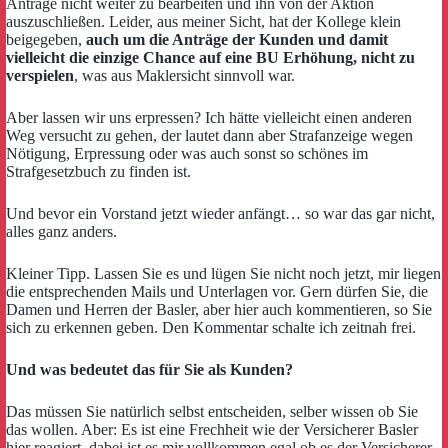
Anträge nicht weiter zu bearbeiten und ihn von der Aktion
auszuschließen. Leider, aus meiner Sicht, hat der Kollege klein
beigegeben,
auch um die Anträge der Kunden und damit
vielleicht die einzige Chance auf eine BU Erhöhung, nicht zu
verspielen
, was aus Maklersicht sinnvoll war.
Aber lassen wir uns erpressen? Ich hätte vielleicht einen anderen
Weg versucht zu gehen, der lautet dann aber Strafanzeige wegen
Nötigung, Erpressung oder was auch sonst so schönes im
Strafgesetzbuch zu finden ist.
Und bevor ein Vorstand jetzt wieder anfängt… so war das gar nicht,
alles ganz anders.
Kleiner Tipp. Lassen Sie es und lügen Sie nicht noch jetzt, mir liegen
die entsprechenden Mails und Unterlagen vor. Gern dürfen Sie, die
Damen und Herren der Basler, aber hier auch kommentieren, so Sie
sich zu erkennen geben. Den Kommentar schalte ich zeitnah frei.
Und was bedeutet das für Sie als Kunden?
Das müssen Sie natürlich selbst entscheiden, selber wissen ob Sie
das wollen. Aber: Es ist eine Frechheit wie der Versicherer Basler
hier reagiert, dabei ist es mir vollkommen egal ob es der Versicherer