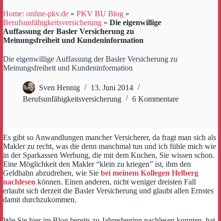
Home: online-pkv.de
»
PKV BU Blog
»
Berufsunfähigkeitsversicherung
»
Die eigenwillige
Auffassung der Basler Versicherung zu
Meinungsfreiheit und Kundeninformation
Die eigenwillige Auffassung der Basler Versicherung zu
Meinungsfreiheit und Kundeninformation
Sven Hennig
13. Juni 2014
Berufsunfähigkeitsversicherung
6 Kommentare
Es gibt so Anwandlungen mancher Versicherer, da fragt man sich als
Makler zu recht, was die denn manchmal tun und ich fühle mich wie
in der Sparkassen Werbung, die mit dem Kuchen, Sie wissen schon.
Eine Möglichkeit den Makler “klein zu kriegen” ist, ihm den
Geldhahn abzudrehen, wie Sie
bei meinem Kollegen Helberg
nachlesen
können. Einen anderen, nicht weniger dreisten Fall
erlaubt sich derzeit die Basler Versicherung und glaubt allen Ernstes
damit durchzukommen.
Wie Sie hier im Blog bereits zu Jahresbeginn nachlesen konnten, hat