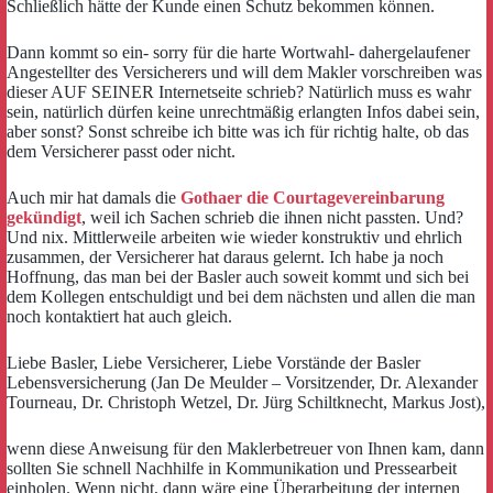
Schließlich hätte der Kunde einen Schutz bekommen können.
Dann kommt so ein- sorry für die harte Wortwahl- dahergelaufener
Angestellter des Versicherers und will dem Makler vorschreiben was
dieser AUF SEINER Internetseite schrieb? Natürlich muss es wahr
sein, natürlich dürfen keine unrechtmäßig erlangten Infos dabei sein,
aber sonst? Sonst schreibe ich bitte was ich für richtig halte, ob das
dem Versicherer passt oder nicht.
Auch mir hat damals die
Gothaer die Courtagevereinbarung
gekündigt
, weil ich Sachen schrieb die ihnen nicht passten. Und?
Und nix. Mittlerweile arbeiten wie wieder konstruktiv und ehrlich
zusammen, der Versicherer hat daraus gelernt. Ich habe ja noch
Hoffnung, das man bei der Basler auch soweit kommt und sich bei
dem Kollegen entschuldigt und bei dem nächsten und allen die man
noch kontaktiert hat auch gleich.
Liebe Basler, Liebe Versicherer, Liebe Vorstände der Basler
Lebensversicherung (Jan De Meulder – Vorsitzender, Dr. Alexander
Tourneau, Dr. Christoph Wetzel, Dr. Jürg Schiltknecht, Markus Jost),
wenn diese Anweisung für den Maklerbetreuer von Ihnen kam, dann
sollten Sie schnell Nachhilfe in Kommunikation und Pressearbeit
einholen. Wenn nicht, dann wäre eine Überarbeitung der internen