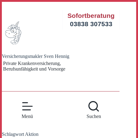
Zum
Inhalt
Sofortberatung
springen
03838 307533
Versicherungsmakler Sven Hennig
Private Krankenversicherung,
Berufsunfähigkeit und Vorsorge
Menü
Suchen
Schlagwort
Aktion