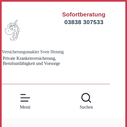
Zum
Inhalt
Sofortberatung
springen
03838 307533
Versicherungsmakler Sven Hennig
Private Krankenversicherung,
Berufsunfähigkeit und Vorsorge
Menü
Suchen