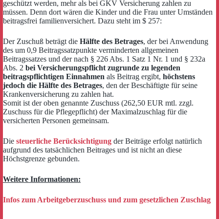
geschützt werden, mehr als bei GKV Versicherung zahlen zu
müssen. Denn dort wären die Kinder und die Frau unter Umständen
beitragsfrei familienversichert. Dazu steht im $ 257:
Der Zuschuß beträgt die
Hälfte des Betrages
, der bei Anwendung
des um 0,9 Beitragssatzpunkte verminderten allgemeinen
Beitragssatzes und der nach § 226 Abs. 1 Satz 1 Nr. 1 und § 232a
Abs. 2
bei Versicherungspflicht zugrunde zu legenden
beitragspflichtigen Einnahmen
als Beitrag ergibt,
höchstens
jedoch die Hälfte des Betrages
, den der Beschäftigte für seine
Krankenversicherung zu zahlen hat.
Somit ist der oben genannte Zuschuss (262,50 EUR mtl. zzgl.
Zuschuss für die Pflegepflicht) der Maximalzuschlag für die
versicherten Personen gemeinsam.
Die
steuerliche Berücksichtigung
der Beiträge erfolgt natürlich
aufgrund des tatsächlichen Beitrages und ist nicht an diese
Höchstgrenze gebunden.
Weitere Informationen:
Infos zum Arbeitgeberzuschuss und zum gesetzlichen Zuschlag