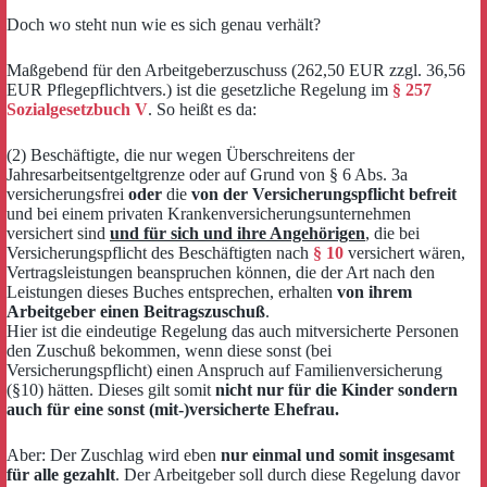
Doch wo steht nun wie es sich genau verhält?
Maßgebend für den Arbeitgeberzuschuss (262,50 EUR zzgl. 36,56
EUR Pflegepflichtvers.) ist die gesetzliche Regelung im
§ 257
Sozialgesetzbuch V
. So heißt es da:
(2) Beschäftigte, die nur wegen Überschreitens der
Jahresarbeitsentgeltgrenze oder auf Grund von § 6 Abs. 3a
versicherungsfrei
oder
die
von der Versicherungspflicht befreit
und bei einem privaten Krankenversicherungsunternehmen
versichert sind
und für sich und ihre Angehörigen
, die bei
Versicherungspflicht des Beschäftigten nach
§ 10
versichert wären,
Vertragsleistungen beanspruchen können, die der Art nach den
Leistungen dieses Buches entsprechen, erhalten
von ihrem
Arbeitgeber einen Beitragszuschuß
.
Hier ist die eindeutige Regelung das auch mitversicherte Personen
den Zuschuß bekommen, wenn diese sonst (bei
Versicherungspflicht) einen Anspruch auf Familienversicherung
(§10) hätten. Dieses gilt somit
nicht nur für die Kinder sondern
auch für eine sonst (mit-)versicherte Ehefrau.
Aber: Der Zuschlag wird eben
nur einmal und somit insgesamt
für alle gezahlt
. Der Arbeitgeber soll durch diese Regelung davor