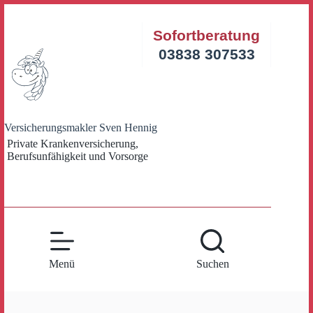
Zum
Inhalt
Sofortberatung
springen
03838 307533
Versicherungsmakler Sven Hennig
Private Krankenversicherung,
Berufsunfähigkeit und Vorsorge
Menü
Suchen