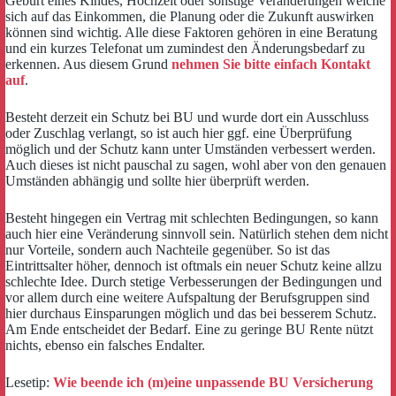
Geburt eines Kindes, Hochzeit oder sonstige Veränderungen welche
sich auf das Einkommen, die Planung oder die Zukunft auswirken
können sind wichtig. Alle diese Faktoren gehören in eine Beratung
und ein kurzes Telefonat um zumindest den Änderungsbedarf zu
erkennen. Aus diesem Grund
nehmen Sie bitte einfach Kontakt
auf
.
Besteht derzeit ein Schutz bei BU und wurde dort ein Ausschluss
oder Zuschlag verlangt, so ist auch hier ggf. eine Überprüfung
möglich und der Schutz kann unter Umständen verbessert werden.
Auch dieses ist nicht pauschal zu sagen, wohl aber von den genauen
Umständen abhängig und sollte hier überprüft werden.
Besteht hingegen ein Vertrag mit schlechten Bedingungen, so kann
auch hier eine Veränderung sinnvoll sein. Natürlich stehen dem nicht
nur Vorteile, sondern auch Nachteile gegenüber. So ist das
Eintrittsalter höher, dennoch ist oftmals ein neuer Schutz keine allzu
schlechte Idee. Durch stetige Verbesserungen der Bedingungen und
vor allem durch eine weitere Aufspaltung der Berufsgruppen sind
hier durchaus Einsparungen möglich und das bei besserem Schutz.
Am Ende entscheidet der Bedarf. Eine zu geringe BU Rente nützt
nichts, ebenso ein falsches Endalter.
Lesetip:
Wie beende ich (m)eine unpassende BU Versicherung