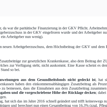
 da war die paritätische Finanzierung in der GKV Pflicht. Arbeitnehme
rbeitgeberzuschuss in der GKV eingefroren wurde und der Arbeitgeber 
a ein Arbeitgeber nun wenig).
m neuen Arbeitgeberzuschuss, dem Höchstbeitrag der GKV und dem Ei
die Zusatzbeiträge zur gesetzlichen Krankenkasse, also dem Beitrag 
ches zur Verfügung steht, nicht auskommt. Eine Kasse scheint es de
 Stand so bei.
uweisungen aus dem Gesundheitsfonds nicht gedeckt ist
, hat 
enkassen haben den einkommensabhängigen Zusatzbeitrag als Prozent
ist so zu bemessen, dass die Einnahmen aus dem Zusatzbeitrag zusam
Ausgaben und die vorgeschriebene Höhe der Rücklage decken
; dabei
egen.
, hat sich das im Jahre 2016 schnell geändert und trifft keineswegs 
 Beiträgen und berechnet nun einen Gesamtbeitrag von 16,3% (zzgl. P