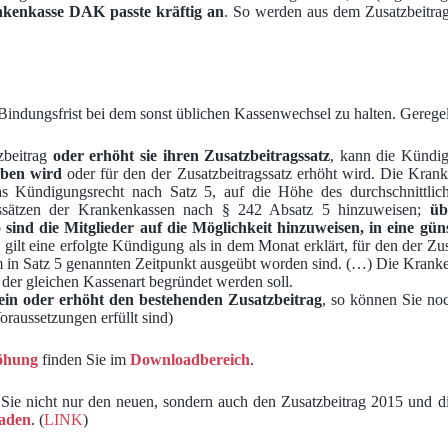
nkenkasse DAK passte kräftig an
. So werden aus dem Zusatzbeitra
ndungsfrist bei dem sonst üblichen Kassenwechsel zu halten. Geregelt i
zbeitrag
oder erhöht sie ihren Zusatzbeitragssatz
, kann die Kündi
oben wird
oder für den der Zusatzbeitragssatz erhöht wird. Die Kran
s Kündigungsrecht nach Satz 5, auf die Höhe des durchschnittlich
gssätzen der Krankenkassen nach § 242 Absatz 5 hinzuweisen;
üb
o sind die Mitglieder auf die Möglichkeit hinzuweisen, in eine gü
gilt eine erfolgte Kündigung als in dem Monat erklärt, für den der Zus
in Satz 5 genannten Zeitpunkt ausgeübt worden sind. (…) Die Kranken
 der gleichen Kassenart begründet werden soll.
 ein oder erhöht den bestehenden Zusatzbeitrag
, so können Sie n
raussetzungen erfüllt sind)
öhung
finden Sie im
Downloadbereich
.
er Sie nicht nur den neuen, sondern auch den Zusatzbeitrag 2015 und 
laden
. (
LINK
)