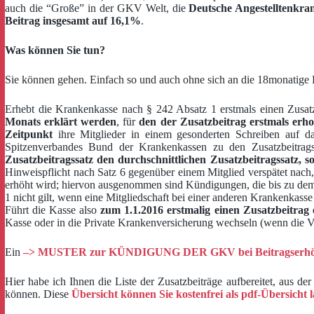
auch die “Große” in der GKV Welt, die
Deutsche Angestelltenkra
Beitrag insgesamt auf 16,1%
.
Was können Sie tun?
Sie können gehen. Einfach so und auch ohne sich an die 18monatige Bi
Erhebt die Krankenkasse nach § 242 Absatz 1 erstmals einen Zusat
Monats erklärt werden
, für
den der Zusatzbeitrag erstmals erh
Zeitpunkt
ihre Mitglieder in einem gesonderten Schreiben auf da
Spitzenverbandes Bund der Krankenkassen zu den Zusatzbeitra
Zusatzbeitragssatz den durchschnittlichen Zusatzbeitragssatz, s
Hinweispflicht nach Satz 6 gegenüber einem Mitglied verspätet nach, 
erhöht wird; hiervon ausgenommen sind Kündigungen, die bis zu dem 
1 nicht gilt, wenn eine Mitgliedschaft bei einer anderen Krankenkasse
Führt die Kasse also
zum 1.1.2016 erstmalig einen Zusatzbeitrag
Kasse oder in die Private Krankenversicherung wechseln (wenn die Vo
Ein
–> MUSTER zur KÜNDIGUNG DER GKV bei Beitragserh
Hier habe ich Ihnen die Liste der Zusatzbeiträge aufbereitet, aus d
können. Diese
Übersicht können Sie kostenfrei als pdf-Übersicht 