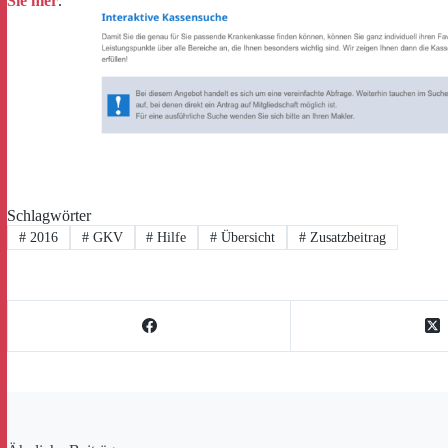
Sie hier
.
Schlagwörter
#
2016
#
GKV
#
Hilfe
#
Übersicht
#
Zusatzbeitrag