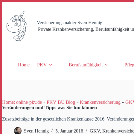
Zum
Inhalt
springen
Versicherungsmakler Sven Hennig
Private Krankenversicherung, Berufsunfähigkeit u
Home
PKV
Berufsunfähigkeit
Pfle
Home: online-pkv.de
»
PKV BU Blog
»
Krankenversicherung
»
GK
Veränderungen und Tipps was Sie tun können
Zusatzbeiträge in der gesetzlichen Krankenkasse 2016, Veränderunge
Sven Hennig
5. Januar 2016
GKV
,
Krankenversich