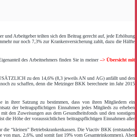
r und Arbeitgeber teilten sich den Beitrag gerecht auf, jede Erhöhung
nunmehr nur noch 7,3% zur Krankenversicherung zahlt, dazu die Hälfte
genanteil des Arbeitnehmers finden Sie in meiner
–> Übersicht mit
der ZUSÄTZLICH zu den 14,6% (8,3 jeweils AN und AG) anfällt und den
nnoch zu schaffen, denn die Metzinger BKK berechnete im Jahr 2015
sie in ihrer Satzung zu bestimmen, dass von ihren Mitgliedern ein
satz der beitragspflichtigen Einnahmen jedes Mitglieds zu erheben
men mit den Zuweisungen aus dem Gesundheitsfonds und den sonstigen
 ist die Höhe der voraussichtlichen beitragspflichtigen Einnahmen aller
nur die “kleinen” Betriebskrankenkassen. Die Viactiv BKK (entstanden
flege von max. 2,6%, und somit fast 19% vom Gesamteinkommen). Aber