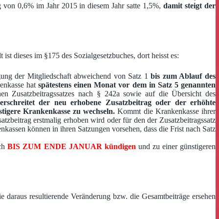
g von 0,6% im Jahr 2015 in diesem Jahr satte 1,5%,
damit steigt der
st dieses im §175 des Sozialgesetzbuches, dort heisst es:
gung der Mitgliedschaft abweichend von Satz 1
bis zum Ablauf des
kenkasse hat
spätestens einen Monat vor dem in Satz 5 genannten
en Zusatzbeitragssatzes nach § 242a sowie auf die Übersicht des
erschreitet der neu erhobene Zusatzbeitrag oder der erhöhte
nstigere Krankenkasse zu wechseln.
Kommt die Krankenkasse ihrer
atzbeitrag erstmalig erhoben wird oder für den der Zusatzbeitragssatz
kassen können in ihren Satzungen vorsehen, dass die Frist nach Satz
och
BIS ZUM ENDE JANUAR kündigen
und zu einer günstigeren
die daraus resultierende Veränderung bzw. die Gesamtbeiträge ersehen