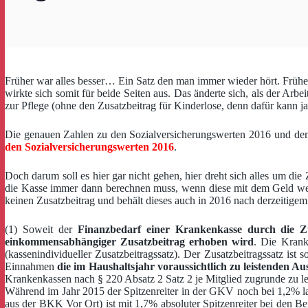
Früher war alles besser… Ein Satz den man immer wieder hört. Früher,
wirkte sich somit für beide Seiten aus. Das änderte sich, als der A
zur Pflege (ohne den Zusatzbeitrag für Kinderlose, denn dafür kann j
Die genauen Zahlen zu den Sozialversicherungswerten 2016 und de
den Sozialversicherungswerten 2016
.
Doch darum soll es hier gar nicht gehen, hier dreht sich alles um 
die Kasse immer dann berechnen muss, wenn diese mit dem Geld wel
keinen Zusatzbeitrag und behält dieses auch in 2016 nach derzeitigem
(1) Soweit der
Finanzbedarf einer Krankenkasse durch die Z
einkommensabhängiger Zusatzbeitrag erhoben wird
. Die Krank
(kassenindividueller Zusatzbeitragssatz). Der Zusatzbeitragssatz 
Einnahmen
die im Haushaltsjahr voraussichtlich zu leistenden 
Krankenkassen nach § 220 Absatz 2 Satz 2 je Mitglied zugrunde zu l
Während im Jahr 2015 der Spitzenreiter in der GKV noch bei 1,2% lag
aus der BKK Vor Ort) ist mit 1,7% absoluter Spitzenreiter bei den