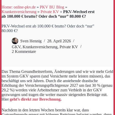
Home: online-pkv.de
»
PKV BU Blog
»
Krankenversicherung
»
Private KV
»
PKV-Wechsel erst
ab 100.000 € brutto? Oder doch “nur” 80.000 €?
PKV-Wechsel erst ab 100.000 € brutto? Oder doch “nur”
80.000 €?
Sven Hennig
28. April 2026
GKV
,
Krankenversicherung
,
Private KV
2 Kommentare
Das Thema Gesundheitsreform, Änderungen und wie wir mehr Geld
im System GKV sparen (und Versicherte mehr leisten müssen), das
beschäftigt uns seit Jahren. Durch die anstehende drastische
Erhöhung der Versicherungspflichtgrenze 2027 um fast 30 % (genau
29,2 %) werden viele Arbeitnehmer zum Verbleib in der GKV
gezwungen und tragen die weiter massiv steigenden Beiträge mit.
Hier
geht’s direkt zur Berechnung.
Nachdem in den letzten Wochen bereits klar war, dass
Gutverdienende erneut mit höheren Beiträgen belastet werden, denn