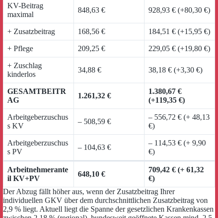
KV-Beitrag
848,63 €
928,93 € (+80,30 €)
maximal
+ Zusatzbeitrag
168,56 €
184,51 € (+15,95 €)
+ Pflege
209,25 €
229,05 € (+19,80 €)
+ Zuschlag
34,88 €
38,18 € (+3,30 €)
kinderlos
GESAMTBEITR
1.380,67 €
1.261,32 €
AG
(+119,35 €)
Arbeitgeberzuschus
– 556,72 € (+ 48,13
– 508,59 €
s KV
€)
Arbeitgeberzuschus
– 114,53 € (+ 9,90
– 104,63 €
s PV
€)
Arbeitnehmerante
709,42 € (+ 61,32
648,10 €
il KV+PV
€)
Der Abzug fällt höher aus, wenn der Zusatzbeitrag Ihrer
individuellen GKV über dem durchschnittlichen Zusatzbeitrag von
2,9 % liegt. Aktuell liegt die Spanne der gesetzlichen Krankenkassen
zwischen 2,18 % (regional), bundesweit geöffnete Kassen mind. 2,5