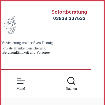
Zum
Inhalt
Sofortberatung
springen
03838 307533
Versicherungsmakler Sven Hennig
Private Krankenversicherung,
Berufsunfähigkeit und Vorsorge
Menü
Suchen