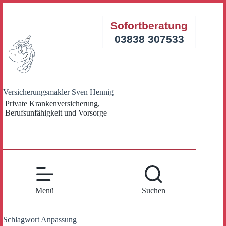
Zum
Inhalt
Sofortberatung
springen
03838 307533
Versicherungsmakler Sven Hennig
Private Krankenversicherung,
Berufsunfähigkeit und Vorsorge
Menü
Suchen
Schlagwort
Anpassung