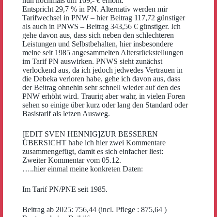
nun nochmals um 169,- € erhöht.
Entspricht 29,7 % in PN. Alternativ werden mir
Tarifwechsel in PNW – hier Beitrag 117,72 günstiger
als auch in PNWS – Beitrag 343,56 € günstiger. Ich
gehe davon aus, dass sich neben den schlechteren
Leistungen und Selbstbehalten, hier insbesondere
meine seit 1985 angesammelten Altersrückstellungen
im Tarif PN auswirken. PNWS sieht zunächst
verlockend aus, da ich jedoch jedwedes Vertrauen in
die Debeka verloren habe, gehe ich davon aus, dass
der Beitrag ohnehin sehr schnell wieder auf den des
PNW erhöht wird. Traurig aber wahr, in vielen Foren
sehen so einige über kurz oder lang den Standard oder
Basistarif als letzen Ausweg.
[EDIT SVEN HENNIG]ZUR BESSEREN
ÜBERSICHT habe ich hier zwei Kommentare
zusammengefügt, damit es sich einfacher liest:
Zweiter Kommentar vom 05.12.
…..hier einmal meine konkreten Daten:
Im Tarif PN/PNE seit 1985.
Beitrag ab 2025: 756,44 (incl. Pflege : 875,64 )