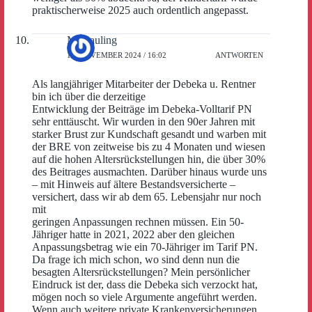
praktischerweise 2025 auch ordentlich angepasst.
M. Bauling
19. NOVEMBER 2024 / 16:02
ANTWORTEN
Als langjähriger Mitarbeiter der Debeka u. Rentner
bin ich über die derzeitige
Entwicklung der Beiträge im Debeka-Volltarif PN
sehr enttäuscht. Wir wurden in den 90er Jahren mit
starker Brust zur Kundschaft gesandt und warben mit
der BRE von zeitweise bis zu 4 Monaten und wiesen
auf die hohen Altersrückstellungen hin, die über 30%
des Beitrages ausmachten. Darüber hinaus wurde uns
– mit Hinweis auf ältere Bestandsversicherte –
versichert, dass wir ab dem 65. Lebensjahr nur noch
mit
geringen Anpassungen rechnen müssen. Ein 50-
Jähriger hatte in 2021, 2022 aber den gleichen
Anpassungsbetrag wie ein 70-Jähriger im Tarif PN.
Da frage ich mich schon, wo sind denn nun die
besagten Altersrückstellungen? Mein persönlicher
Eindruck ist der, dass die Debeka sich verzockt hat,
mögen noch so viele Argumente angeführt werden.
Wenn auch weitere private Krankenversicherungen