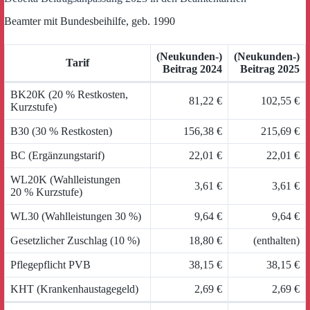
Beamter mit Bundesbeihilfe, geb. 1990
(Neukunden-)
(Neukunden-)
Tarif
Beitrag 2024
Beitrag 2025
BK20K (20 % Restkosten,
81,22 €
102,55 €
Kurzstufe)
B30 (30 % Restkosten)
156,38 €
215,69 €
BC (Ergänzungstarif)
22,01 €
22,01 €
WL20K (Wahlleistungen
3,61 €
3,61 €
20 % Kurzstufe)
WL30 (Wahlleistungen 30 %)
9,64 €
9,64 €
Gesetzlicher Zuschlag (10 %)
18,80 €
(enthalten)
Pflegepflicht PVB
38,15 €
38,15 €
KHT (Krankenhaustagegeld)
2,69 €
2,69 €