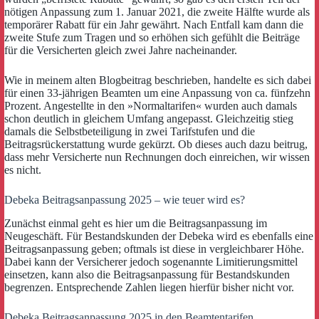
nötigen Anpassung zum 1. Januar 2021, die zweite Hälfte wurde als
temporärer Rabatt für ein Jahr gewährt. Nach Entfall kam dann die
zweite Stufe zum Tragen und so erhöhen sich gefühlt die Beiträge
für die Versicherten gleich zwei Jahre nacheinander.
Wie in meinem alten Blogbeitrag beschrieben, handelte es sich dabei
für einen 33-jährigen Beamten um eine Anpassung von ca. fünfzehn
Prozent. Angestellte in den »Normaltarifen« wurden auch damals
schon deutlich in gleichem Umfang angepasst. Gleichzeitig stieg
damals die Selbstbeteiligung in zwei Tarifstufen und die
Beitragsrückerstattung wurde gekürzt. Ob dieses auch dazu beitrug,
dass mehr Versicherte nun Rechnungen doch einreichen, wir wissen
es nicht.
Debeka Beitragsanpassung 2025 – wie teuer wird es?
Zunächst einmal geht es hier um die Beitragsanpassung im
Neugeschäft. Für Bestandskunden der Debeka wird es ebenfalls eine
Beitragsanpassung geben; oftmals ist diese in vergleichbarer Höhe.
Dabei kann der Versicherer jedoch sogenannte Limitierungsmittel
einsetzen, kann also die Beitragsanpassung für Bestandskunden
begrenzen. Entsprechende Zahlen liegen hierfür bisher nicht vor.
Debeka Beitragsanpassung 2025 in den Beamtentarifen