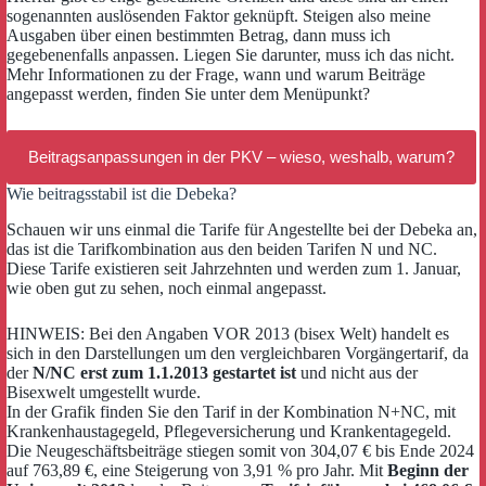
sogenannten auslösenden Faktor geknüpft. Steigen also meine
Ausgaben über einen bestimmten Betrag, dann muss ich
gegebenenfalls anpassen. Liegen Sie darunter, muss ich das nicht.
Mehr Informationen zu der Frage, wann und warum Beiträge
angepasst werden, finden Sie unter dem Menüpunkt?
Beitragsanpassungen in der PKV – wieso, weshalb, warum?
Wie beitragsstabil ist die Debeka?
Schauen wir uns einmal die Tarife für Angestellte bei der Debeka an,
das ist die Tarifkombination aus den beiden Tarifen N und NC.
Diese Tarife existieren seit Jahrzehnten und werden zum 1. Januar,
wie oben gut zu sehen, noch einmal angepasst.
HINWEIS: Bei den Angaben VOR 2013 (bisex Welt) handelt es
sich in den Darstellungen um den vergleichbaren Vorgängertarif, da
der
N/NC erst zum 1.1.2013 gestartet ist
und nicht aus der
Bisexwelt umgestellt wurde.
In der Grafik finden Sie den Tarif in der Kombination N+NC, mit
Krankenhaustagegeld, Pflegeversicherung und Krankentagegeld.
Die Neugeschäftsbeiträge stiegen somit von 304,07 € bis Ende 2024
auf 763,89 €, eine Steigerung von 3,91 % pro Jahr. Mit
Beginn der