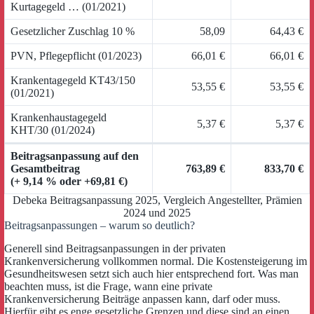
Kurtagegeld … (01/2021)
Gesetzlicher Zuschlag 10 %
58,09
64,43 €
PVN, Pflegepflicht (01/2023)
66,01 €
66,01 €
Krankentagegeld KT43/150
53,55 €
53,55 €
(01/2021)
Krankenhaustagegeld
5,37 €
5,37 €
KHT/30 (01/2024)
Beitragsanpassung auf den
Gesamtbeitrag
763,89 €
833,70 €
(+ 9,14 % oder +69,81 €)
Debeka Beitragsanpassung 2025, Vergleich Angestellter, Prämien
2024 und 2025
Beitragsanpassungen – warum so deutlich?
Generell sind Beitragsanpassungen in der privaten
Krankenversicherung vollkommen normal. Die Kostensteigerung im
Gesundheitswesen setzt sich auch hier entsprechend fort. Was man
beachten muss, ist die Frage, wann eine private
Krankenversicherung Beiträge anpassen kann, darf oder muss.
Hierfür gibt es enge gesetzliche Grenzen und diese sind an einen