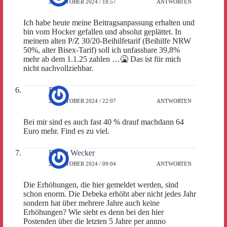
22. OKTOBER 2024 / 18:57
ANTWORTEN
Ich habe heute meine Beitragsanpassung erhalten und
bin vom Hocker gefallen und absolut geplättet. In
meinem alten P/Z 30/20-Beihilfetarif (Beihilfe NRW
50%, alter Bisex-Tarif) soll ich unfassbare 39,8%
mehr ab dem 1.1.25 zahlen …🤮 Das ist für mich
nicht nachvollziehbar.
Ralf
22. OKTOBER 2024 / 22:07
ANTWORTEN
Bei mir sind es auch fast 40 % drauf machdann 64
Euro mehr. Find es zu viel.
Erwin Wecker
23. OKTOBER 2024 / 09:04
ANTWORTEN
Die Erhöhungen, die hier gemeldet werden, sind
schon enorm. Die Debeka erhöht aber nicht jedes Jahr
sondern hat über mehrere Jahre auch keine
Erhöhungen? Wie sieht es denn bei den hier
Postenden über die letzten 5 Jahre per annno