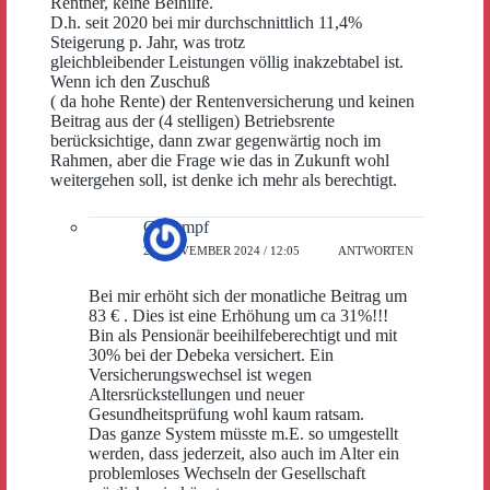
Rentner, keine Beihilfe.
D.h. seit 2020 bei mir durchschnittlich 11,4%
Steigerung p. Jahr, was trotz
gleichbleibender Leistungen völlig inakzebtabel ist.
Wenn ich den Zuschuß
( da hohe Rente) der Rentenversicherung und keinen
Beitrag aus der (4 stelligen) Betriebsrente
berücksichtige, dann zwar gegenwärtig noch im
Rahmen, aber die Frage wie das in Zukunft wohl
weitergehen soll, ist denke ich mehr als berechtigt.
G.Kampf
23. NOVEMBER 2024 / 12:05
ANTWORTEN
Bei mir erhöht sich der monatliche Beitrag um
83 € . Dies ist eine Erhöhung um ca 31%!!!
Bin als Pensionär beeihilfeberechtigt und mit
30% bei der Debeka versichert. Ein
Versicherungswechsel ist wegen
Altersrückstellungen und neuer
Gesundheitsprüfung wohl kaum ratsam.
Das ganze System müsste m.E. so umgestellt
werden, dass jederzeit, also auch im Alter ein
problemloses Wechseln der Gesellschaft