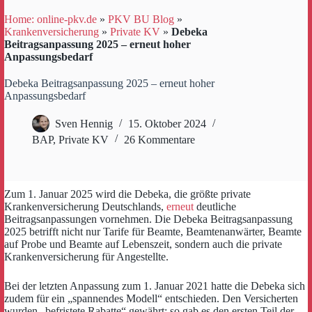
Home: online-pkv.de
»
PKV BU Blog
»
Krankenversicherung
»
Private KV
»
Debeka
Beitragsanpassung 2025 – erneut hoher
Anpassungsbedarf
Debeka Beitragsanpassung 2025 – erneut hoher
Anpassungsbedarf
Sven Hennig
15. Oktober 2024
BAP
,
Private KV
26 Kommentare
Zum 1. Januar 2025 wird die Debeka, die größte private
Krankenversicherung Deutschlands,
erneut
deutliche
Beitragsanpassungen vornehmen. Die Debeka Beitragsanpassung
2025 betrifft nicht nur Tarife für Beamte, Beamtenanwärter, Beamte
auf Probe und Beamte auf Lebenszeit, sondern auch die private
Krankenversicherung für Angestellte.
Bei der letzten Anpassung zum 1. Januar 2021 hatte die Debeka sich
zudem für ein „spannendes Modell“ entschieden. Den Versicherten
wurden „befristete Rabatte“ gewährt; so gab es den ersten Teil der