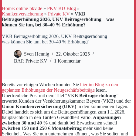
Home: online-pkv.de
»
PKV BU Blog
»
Krankenversicherung
»
Private KV
»
VKB
Beitragserhöhung 2026, UKV-Beitragserhöhung – was
können Sie tun, bei 30–40 % Erhöhung?
VKB Beitragserhöhung 2026, UKV-Beitragserhöhung –
was können Sie tun, bei 30–40 % Erhöhung?
Sven Hennig
22. Oktober 2025
BAP
,
Private KV
1 Kommentar
Bereits vor einigen Wochen konnten Sie
hier im Blog zu den
geplanten Erhöhungen der Neugeschäftsbeiträge
lesen.
Unerfreuliche Post mit dem Titel “VKB
Beitragserhöhung
”
erwartet Kunden der Versicherungskammer Bayern (VKB) und der
Union Krankenversicherung (UKV)
in den kommenden Tagen.
Dabei handelt es sich um die Beitragserhöhungen zum 1.1.2026,
hauptsächlich in den Tarifen Gesundheit Vario.
Anpassungen
zwischen 30 und 40 %
und damit bei Erwachsenen schnell
zwischen 150 und 250 € Monatsbeitrag
mehr sind keine
Seltenheit. Was Sie nun unternehmen können, was Sie sollten und