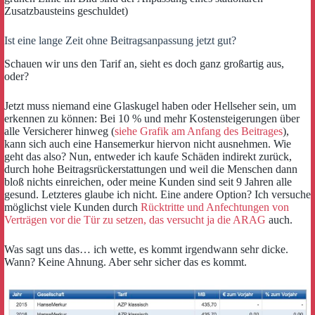
Zusatzbausteins geschuldet)
Ist eine lange Zeit ohne Beitragsanpassung jetzt gut?
Schauen wir uns den Tarif an, sieht es doch ganz großartig aus,
oder?
Jetzt muss niemand eine Glaskugel haben oder Hellseher sein, um
erkennen zu können: Bei 10 % und mehr Kostensteigerungen über
alle Versicherer hinweg (
siehe Grafik am Anfang des Beitrages
),
kann sich auch eine Hansemerkur hiervon nicht ausnehmen. Wie
geht das also? Nun, entweder ich kaufe Schäden indirekt zurück,
durch hohe Beitragsrückerstattungen und weil die Menschen dann
bloß nichts einreichen, oder meine Kunden sind seit 9 Jahren alle
gesund. Letzteres glaube ich nicht. Eine andere Option? Ich versuche
möglichst viele Kunden durch
Rücktritte und Anfechtungen von
Verträgen vor die Tür zu setzen, das versucht ja die ARAG
auch.
Was sagt uns das… ich wette, es kommt irgendwann sehr dicke.
Wann? Keine Ahnung. Aber sehr sicher das es kommt.