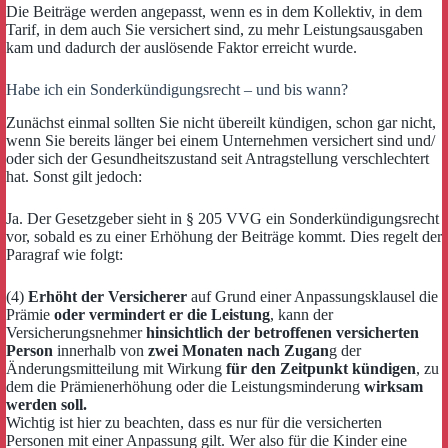
Die Beiträge werden angepasst, wenn es in dem Kollektiv, in dem
Tarif, in dem auch Sie versichert sind, zu mehr Leistungsausgaben
kam und dadurch der auslösende Faktor erreicht wurde.
Habe ich ein Sonderkündigungsrecht – und bis wann?
Zunächst einmal sollten Sie nicht übereilt kündigen, schon gar nicht,
wenn Sie bereits länger bei einem Unternehmen versichert sind und/
oder sich der Gesundheitszustand seit Antragstellung verschlechtert
hat. Sonst gilt jedoch:
Ja. Der Gesetzgeber sieht in § 205 VVG ein Sonderkündigungsrecht
vor, sobald es zu einer Erhöhung der Beiträge kommt. Dies regelt der
Paragraf wie folgt:
(4)
Erhöht der Versicherer
auf Grund einer Anpassungsklausel die
Prämie
oder vermindert er die Leistung
, kann der
Versicherungsnehmer
hinsichtlich der betroffenen versicherten
Person
innerhalb von
zwei Monaten nach Zugan
g der
Änderungsmitteilung mit Wirkung
für den Zeitpunkt kündigen
, zu
dem die Prämienerhöhung oder die Leistungsminderung
wirksam
werden soll.
Wichtig ist hier zu beachten, dass es nur für die versicherten
Personen mit einer Anpassung gilt. Wer also für die Kinder eine