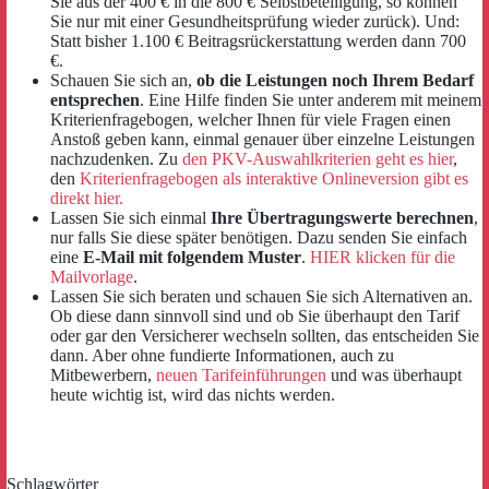
Sie aus der 400 € in die 800 € Selbstbeteiligung, so können
Sie nur mit einer Gesundheitsprüfung wieder zurück). Und:
Statt bisher 1.100 € Beitragsrückerstattung werden dann 700
€.
Schauen Sie sich an,
ob die Leistungen noch Ihrem Bedarf
entsprechen
. Eine Hilfe finden Sie unter anderem mit meinem
Kriterienfragebogen, welcher Ihnen für viele Fragen einen
Anstoß geben kann, einmal genauer über einzelne Leistungen
nachzudenken. Zu
den PKV-Auswahlkriterien geht es hier
,
den
Kriterienfragebogen als interaktive Onlineversion gibt es
direkt hier.
Lassen Sie sich einmal
Ihre Übertragungswerte berechnen
,
nur falls Sie diese später benötigen. Dazu senden Sie einfach
eine
E-Mail mit folgendem Muster
.
HIER klicken für die
Mailvorlage
.
Lassen Sie sich beraten und schauen Sie sich Alternativen an.
Ob diese dann sinnvoll sind und ob Sie überhaupt den Tarif
oder gar den Versicherer wechseln sollten, das entscheiden Sie
dann. Aber ohne fundierte Informationen, auch zu
Mitbewerbern,
neuen Tarifeinführungen
und was überhaupt
heute wichtig ist, wird das nichts werden.
Schlagwörter