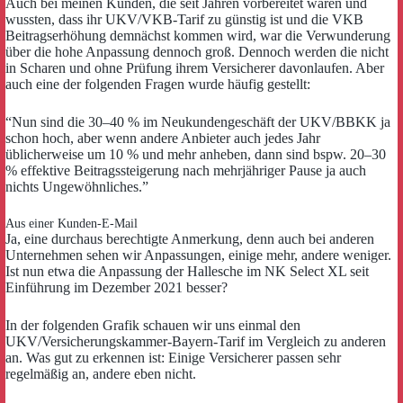
Auch bei meinen Kunden, die seit Jahren vorbereitet waren und
wussten, dass ihr UKV/VKB-Tarif zu günstig ist und die VKB
Beitragserhöhung demnächst kommen wird, war die Verwunderung
über die hohe Anpassung dennoch groß. Dennoch werden die nicht
in Scharen und ohne Prüfung ihrem Versicherer davonlaufen. Aber
auch eine der folgenden Fragen wurde häufig gestellt:
“Nun sind die 30–40 % im Neukundengeschäft der UKV/BBKK ja
schon hoch, aber wenn andere Anbieter auch jedes Jahr
üblicherweise um 10 % und mehr anheben, dann sind bspw. 20–30
% effektive Beitragssteigerung nach mehrjähriger Pause ja auch
nichts Ungewöhnliches.”
Aus einer Kunden-E-Mail
Ja, eine durchaus berechtigte Anmerkung, denn auch bei anderen
Unternehmen sehen wir Anpassungen, einige mehr, andere weniger.
Ist nun etwa die Anpassung der Hallesche im NK Select XL seit
Einführung im Dezember 2021 besser?
In der folgenden Grafik schauen wir uns einmal den
UKV/Versicherungskammer-Bayern-Tarif im Vergleich zu anderen
an. Was gut zu erkennen ist: Einige Versicherer passen sehr
regelmäßig an, andere eben nicht.