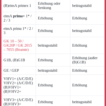
Erhöhung oder
(B)einsA primex 1
beitragsstabil
Senkung
einsA
prima+
1* /
Erhöhung
Erhöhung
2 / 3
einsA prima 1* / 2 /
Erhöhung
beitragsstabil
3
GK 10 – 50 /
GK20P / GK 2015
beitragsstabil
Erhöhung
– 7055 (Beamte)
Erhöhung (außer
G1B, (B)G1B
Erhöhung
(B)G1B)
GE / GEP
beitragsstabil
Erhöhung
VHV1+ (A/C/D/E)
VHV2+ (A/C/D/E)
Erhöhung
Erhöhung
(B)VHV1+
(B)VHV2+
VHV3+ (A/C/D/E)
Erhöhung
beitragsstabil
(B)VHV3+