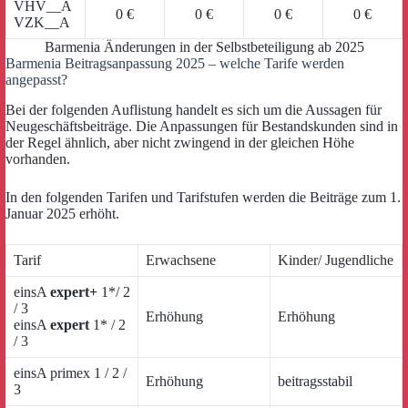
VHV__A
0 €
0 €
0 €
0 €
VZK__A
Barmenia Änderungen in der Selbstbeteiligung ab 2025
Barmenia Beitragsanpassung 2025 – welche Tarife werden
angepasst?
Bei der folgenden Auflistung handelt es sich um die Aussagen für
Neugeschäftsbeiträge. Die Anpassungen für Bestandskunden sind in
der Regel ähnlich, aber nicht zwingend in der gleichen Höhe
vorhanden.
In den folgenden Tarifen und Tarifstufen werden die Beiträge zum 1.
Januar 2025 erhöht.
Tarif
Erwachsene
Kinder/ Jugendliche
einsA
expert+
1*/ 2
/ 3
Erhöhung
Erhöhung
einsA
expert
1* / 2
/ 3
einsA primex 1 / 2 /
Erhöhung
beitragsstabil
3