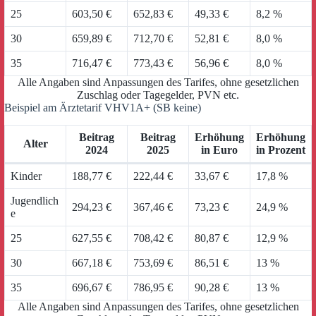
25
603,50 €
652,83 €
49,33 €
8,2 %
30
659,89 €
712,70 €
52,81 €
8,0 %
35
716,47 €
773,43 €
56,96 €
8,0 %
Alle Angaben sind Anpassungen des Tarifes, ohne gesetzlichen
Zuschlag oder Tagegelder, PVN etc.
Beispiel am Ärztetarif VHV1A+ (SB keine)
Beitrag
Beitrag
Erhöhung
Erhöhung
Alter
2024
2025
in Euro
in Prozent
Kinder
188,77 €
222,44 €
33,67 €
17,8 %
Jugendlich
294,23 €
367,46 €
73,23 €
24,9 %
e
25
627,55 €
708,42 €
80,87 €
12,9 %
30
667,18 €
753,69 €
86,51 €
13 %
35
696,67 €
786,95 €
90,28 €
13 %
Alle Angaben sind Anpassungen des Tarifes, ohne gesetzlichen