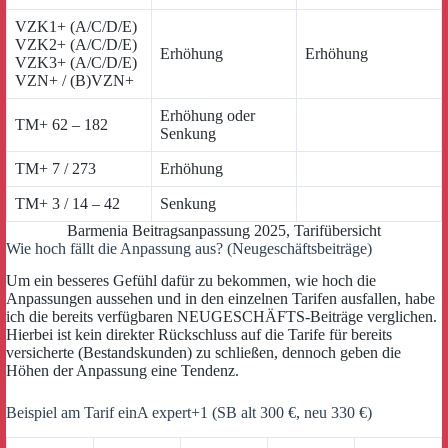
VZK1+ (A/C/D/E)
VZK2+ (A/C/D/E)
Erhöhung
Erhöhung
VZK3+ (A/C/D/E)
VZN+ / (B)VZN+
Erhöhung oder
TM+ 62 – 182
Senkung
TM+ 7 / 273
Erhöhung
TM+ 3 / 14 – 42
Senkung
Barmenia Beitragsanpassung 2025, Tarifübersicht
Wie hoch fällt die Anpassung aus? (Neugeschäftsbeiträge)
Um ein besseres Gefühl dafür zu bekommen, wie hoch die
Anpassungen aussehen und in den einzelnen Tarifen ausfallen, habe
ich die bereits verfügbaren NEUGESCHÄFTS-Beiträge verglichen.
Hierbei ist kein direkter Rückschluss auf die Tarife für bereits
versicherte (Bestandskunden) zu schließen, dennoch geben die
Höhen der Anpassung eine Tendenz.
Beispiel am Tarif einA expert+1 (SB alt 300 €, neu 330 €)