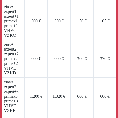
einsA
expert1
expert+1
primex1
300 €
330 €
150 €
165 €
prima+1
VHVC
VZKC
einsA
expert2
expert+2
primex2
600 €
660 €
300 €
330 €
prima+2
VHVD
VZKD
einsA
expert3
expert+3
primex3
1.200 €
1.320 €
600 €
660 €
prima+3
VHVE
VZKE