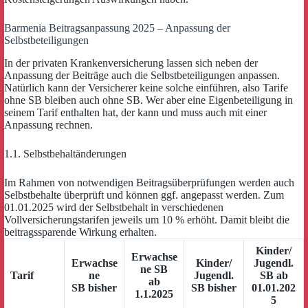
Barmenia Beitragsanpassung 2025 – Anpassung der
Selbstbeteiligungen
In der privaten Krankenversicherung lassen sich neben der
Anpassung der Beiträge auch die Selbstbeteiligungen anpassen.
Natürlich kann der Versicherer keine solche einführen, also Tarife
ohne SB bleiben auch ohne SB. Wer aber eine Eigenbeteiligung in
seinem Tarif enthalten hat, der kann und muss auch mit einer
Anpassung rechnen.
1.1. Selbstbehaltänderungen
Im Rahmen von notwendigen Beitragsüberprüfungen werden auch
Selbstbehalte überprüft und können ggf. angepasst werden. Zum
01.01.2025 wird der Selbstbehalt in verschiedenen
Vollversicherungstarifen jeweils um 10 % erhöht. Damit bleibt die
beitragssparende Wirkung erhalten.
Kinder/
Erwachse
Erwachse
Kinder/
Jugendl.
ne SB
Tarif
ne
Jugendl.
SB ab
ab
SB bisher
SB bisher
01.01.202
1.1.2025
5