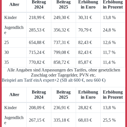
Beitrag
Beitrag
Erhöhung
Erhöhung
Alter
2024
2025
in Euro
in Prozent
Kinder
218,99 €
249,30 €
30,31 €
13,8 %
Jugendlich
285,53 €
356,32 €
70,79 €
24,8 %
e
25
654,88 €
737,31 €
82,43 €
12,6 %
30
715,24 €
799,08 €
82,43 €
11,7 %
35
770,82 €
858,72 €
85,87 €
11,4 %
Alle Angaben sind Anpassungen des Tarifes, ohne gesetzlichen
Zuschlag oder Tagegelder, PVN etc.
Beispiel am Tarif einA expert+2 (SB alt 600 €, neu 660 €)
Beitrag
Beitrag
Erhöhung
Erhöhung
Alter
2024
2025
in Euro
in Prozent
Kinder
208,09 €
236,91 €
28,82 €
13,8 %
Jugendlich
267,15 €
335,18 €
68,03 €
25,5 %
e