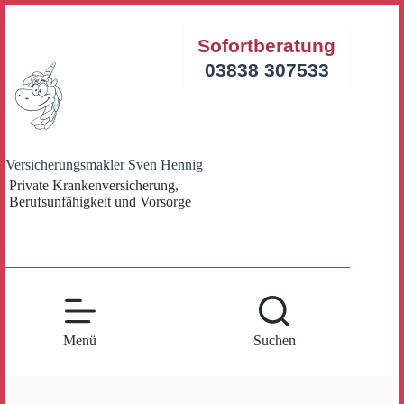
Zum
Inhalt
Sofortberatung
springen
03838 307533
Versicherungsmakler Sven Hennig
Private Krankenversicherung,
Berufsunfähigkeit und Vorsorge
Menü
Suchen