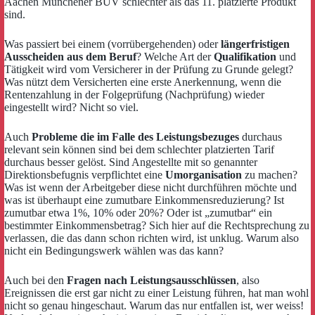
Aachen Münchener BUV schlechter als das 11. platzierte Produkt
sind.
Was passiert bei einem (vorrübergehenden) oder
längerfristigen
Ausscheiden aus dem Beruf
? Welche Art der
Qualifikation
und
Tätigkeit wird vom Versicherer in der Prüfung zu Grunde gelegt?
Was nützt dem Versicherten eine erste Anerkennung, wenn die
Rentenzahlung in der Folgeprüfung (Nachprüfung) wieder
eingestellt wird? Nicht so viel.
Auch
Probleme die im Falle des Leistungsbezuges
durchaus
relevant sein können sind bei dem schlechter platzierten Tarif
durchaus besser gelöst. Sind Angestellte mit so genannter
Direktionsbefugnis verpflichtet eine
Umorganisation
zu machen?
Was ist wenn der Arbeitgeber diese nicht durchführen möchte und
was ist überhaupt eine zumutbare Einkommensreduzierung? Ist
zumutbar etwa 1%, 10% oder 20%? Oder ist „zumutbar“ ein
bestimmter Einkommensbetrag? Sich hier auf die Rechtsprechung zu
verlassen, die das dann schon richten wird, ist unklug. Warum also
nicht ein Bedingungswerk wählen was das kann?
Auch bei den
Fragen nach Leistungsausschlüssen
, also
Ereignissen die erst gar nicht zu einer Leistung führen, hat man wohl
nicht so genau hingeschaut. Warum das nur entfallen ist, wer weiss!