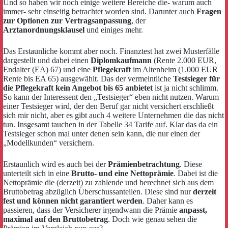
Und so haben wir noch einige weitere Bereiche die- warum auch
immer- sehr einseitig betrachtet worden sind. Darunter auch
Fragen
zur Optionen zur Vertragsanpassung
, der
Arztanordnungsklausel
und einiges mehr.
Das Erstaunliche kommt aber noch. Finanztest hat zwei Musterfälle
dargestellt und dabei einen
Diplomkaufmann
(Rente 2.000 EUR,
Endalter (EA) 67) und eine
Pflegekraft
im Altenheim (1.000 EUR
Rente bis EA 65) ausgewählt. Das der vermeintliche
Testsieger für
die Pflegekraft kein Angebot bis 65 anbietet
ist ja nicht schlimm.
So kann der Interessent den „Testsieger“ eben nicht nutzen. Warum
einer Testsieger wird, der den Beruf gar nicht versichert erschließt
sich mir nicht, aber es gibt auch 4 weitere Unternehmen die das nicht
tun. Insgesamt tauchen in der Tabelle 34 Tarife auf. Klar das da ein
Testsieger schon mal unter denen sein kann, die nur einen der
„Modellkunden“ versichern.
Erstaunlich wird es auch bei der
Prämienbetrachtung
. Diese
unterteilt sich in eine
Brutto- und eine Nettoprämie
. Dabei ist die
Nettoprämie die (derzeit) zu zahlende und berechnet sich aus dem
Bruttobetrag abzüglich Überschussanteilen. Diese sind nur
derzeit
fest und können nicht garantiert werden
. Daher kann es
passieren, dass der Versicherer irgendwann die Prämie
anpasst,
maximal auf den Bruttobetrag
. Doch wie genau sehen die