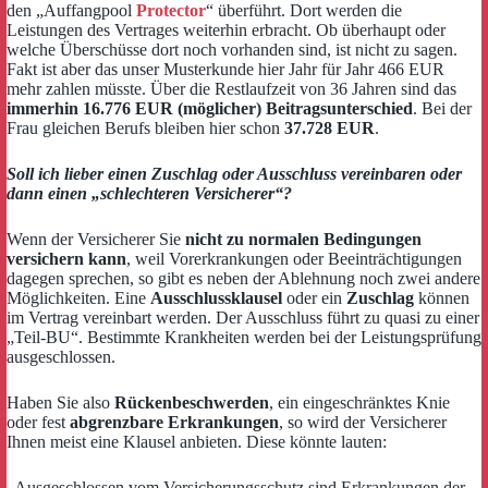
den „Auffangpool
Protector
“ überführt. Dort werden die
Leistungen des Vertrages weiterhin erbracht. Ob überhaupt oder
welche Überschüsse dort noch vorhanden sind, ist nicht zu sagen.
Fakt ist aber das unser Musterkunde hier Jahr für Jahr 466 EUR
mehr zahlen müsste. Über die Restlaufzeit von 36 Jahren sind das
immerhin 16.776 EUR (möglicher) Beitragsunterschied
. Bei der
Frau gleichen Berufs bleiben hier schon
37.728 EUR
.
Soll ich lieber einen Zuschlag oder Ausschluss vereinbaren oder
dann einen „schlechteren Versicherer“?
Wenn der Versicherer Sie
nicht zu normalen Bedingungen
versichern kann
, weil Vorerkrankungen oder Beeinträchtigungen
dagegen sprechen, so gibt es neben der Ablehnung noch zwei andere
Möglichkeiten. Eine
Ausschlussklausel
oder ein
Zuschlag
können
im Vertrag vereinbart werden. Der Ausschluss führt zu quasi zu einer
„Teil-BU“. Bestimmte Krankheiten werden bei der Leistungsprüfung
ausgeschlossen.
Haben Sie also
Rückenbeschwerden
, ein eingeschränktes Knie
oder fest
abgrenzbare Erkrankungen
, so wird der Versicherer
Ihnen meist eine Klausel anbieten. Diese könnte lauten:
„Ausgeschlossen vom Versicherungsschutz sind Erkrankungen der