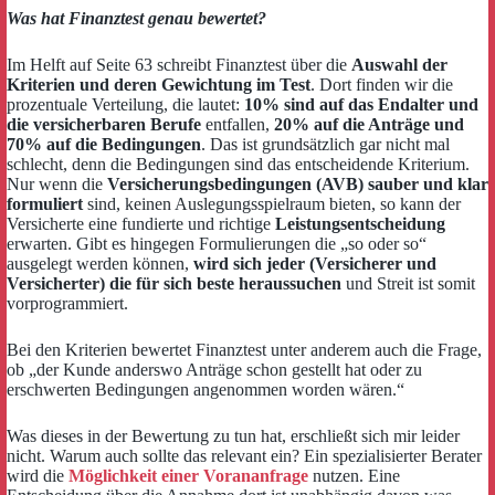
Was hat Finanztest genau bewertet?
Im Helft auf Seite 63 schreibt Finanztest über die
Auswahl der
Kriterien und deren Gewichtung im Test
. Dort finden wir die
prozentuale Verteilung, die lautet:
10% sind auf das Endalter und
die versicherbaren Berufe
entfallen,
20% auf die Anträge und
70% auf die Bedingungen
. Das ist grundsätzlich gar nicht mal
schlecht, denn die Bedingungen sind das entscheidende Kriterium.
Nur wenn die
Versicherungsbedingungen (AVB) sauber und klar
formuliert
sind, keinen Auslegungsspielraum bieten, so kann der
Versicherte eine fundierte und richtige
Leistungsentscheidung
erwarten. Gibt es hingegen Formulierungen die „so oder so“
ausgelegt werden können,
wird sich jeder (Versicherer und
Versicherter) die für sich beste heraussuchen
und Streit ist somit
vorprogrammiert.
Bei den Kriterien bewertet Finanztest unter anderem auch die Frage,
ob „der Kunde anderswo Anträge schon gestellt hat oder zu
erschwerten Bedingungen angenommen worden wären.“
Was dieses in der Bewertung zu tun hat, erschließt sich mir leider
nicht. Warum auch sollte das relevant ein? Ein spezialisierter Berater
wird die
Möglichkeit einer Vorananfrage
nutzen. Eine