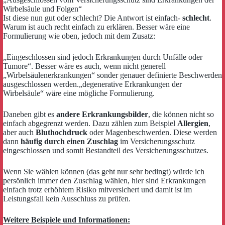
Wirbelsäule und Folgen“
Ist diese nun gut oder schlecht? Die Antwort ist einfach-
schlecht
.
Warum ist auch recht einfach zu erklären. Besser wäre eine
Formulierung wie oben, jedoch mit dem Zusatz:
„Eingeschlossen sind jedoch Erkrankungen durch Unfälle oder
Tumore“. Besser wäre es auch, wenn nicht generell
„Wirbelsäulenerkrankungen“ sonder genauer definierte Beschwerden
ausgeschlossen werden.„degenerative Erkrankungen der
Wirbelsäule“ wäre eine mögliche Formulierung.
Daneben gibt es
andere Erkrankungsbilder
, die können nicht so
einfach abgegrenzt werden. Dazu zählen zum Beispiel
Allergien
,
aber auch
Bluthochdruck
oder Magenbeschwerden. Diese werden
dann
häufig durch einen Zuschlag
im Versicherungsschutz
eingeschlossen und somit Bestandteil des Versicherungsschutzes.
Wenn Sie wählen können (das geht nur sehr bedingt) würde ich
persönlich immer den Zuschlag wählen, hier sind Erkrankungen
einfach trotz erhöhtem Risiko mitversichert und damit ist im
Leistungsfall kein Ausschluss zu prüfen.
Weitere Beispiele und Informationen: