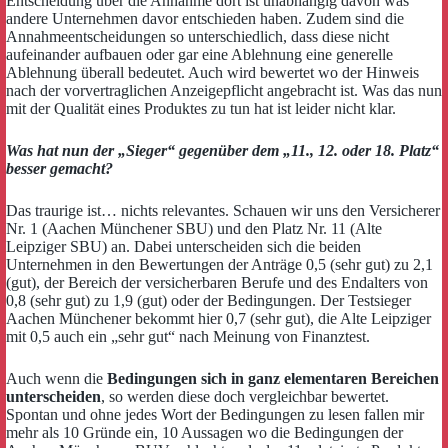
Entscheidung über die Annahme dort ist unabhängig davon was
andere Unternehmen davor entschieden haben. Zudem sind die
Annahmeentscheidungen so unterschiedlich, dass diese nicht
aufeinander aufbauen oder gar eine Ablehnung eine generelle
Ablehnung überall bedeutet. Auch wird bewertet wo der Hinweis
nach der vorvertraglichen Anzeigepflicht angebracht ist. Was das nun
mit der Qualität eines Produktes zu tun hat ist leider nicht klar.
Was hat nun der „Sieger“ gegenüber dem „11., 12. oder 18. Platz“
besser gemacht?
Das traurige ist… nichts relevantes. Schauen wir uns den Versicherer
Nr. 1 (Aachen Münchener SBU) und den Platz Nr. 11 (Alte
Leipziger SBU) an. Dabei unterscheiden sich die beiden
Unternehmen in den Bewertungen der Anträge 0,5 (sehr gut) zu 2,1
(gut), der Bereich der versicherbaren Berufe und des Endalters von
0,8 (sehr gut) zu 1,9 (gut) oder der Bedingungen. Der Testsieger
Aachen Münchener bekommt hier 0,7 (sehr gut), die Alte Leipziger
mit 0,5 auch ein „sehr gut“ nach Meinung von Finanztest.
Auch wenn die
Bedingungen sich in ganz elementaren Bereichen
unterscheiden
, so werden diese doch vergleichbar bewertet.
Spontan und ohne jedes Wort der Bedingungen zu lesen fallen mir
mehr als 10 Gründe ein, 10 Aussagen wo die Bedingungen der