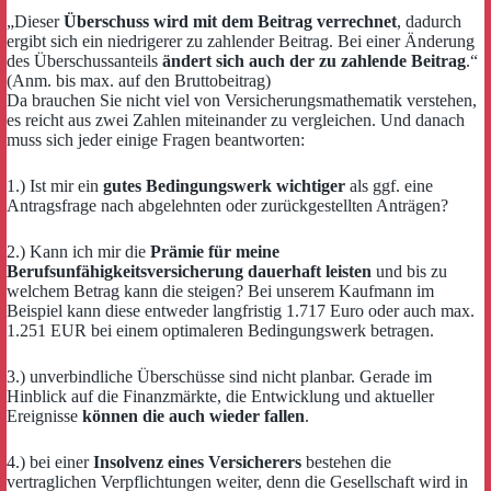
„Dieser
Überschuss wird mit dem Beitrag verrechnet
, dadurch
ergibt sich ein niedrigerer zu zahlender Beitrag. Bei einer Änderung
des Überschussanteils
ändert sich auch der zu zahlende Beitrag
.“
(Anm. bis max. auf den Bruttobeitrag)
Da brauchen Sie nicht viel von Versicherungsmathematik verstehen,
es reicht aus zwei Zahlen miteinander zu vergleichen. Und danach
muss sich jeder einige Fragen beantworten:
1.) Ist mir ein
gutes Bedingungswerk wichtiger
als ggf. eine
Antragsfrage nach abgelehnten oder zurückgestellten Anträgen?
2.) Kann ich mir die
Prämie für meine
Berufsunfähigkeitsversicherung dauerhaft leisten
und bis zu
welchem Betrag kann die steigen? Bei unserem Kaufmann im
Beispiel kann diese entweder langfristig 1.717 Euro oder auch max.
1.251 EUR bei einem optimaleren Bedingungswerk betragen.
3.) unverbindliche Überschüsse sind nicht planbar. Gerade im
Hinblick auf die Finanzmärkte, die Entwicklung und aktueller
Ereignisse
können die auch wieder fallen
.
4.) bei einer
Insolvenz eines Versicherers
bestehen die
vertraglichen Verpflichtungen weiter, denn die Gesellschaft wird in