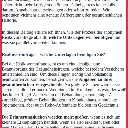
später nicht mehr korrigieren können. Dabei geht es keinesfalls
darum, Angaben zu verschweigen oder schön zu reden. Wir
benötigen vielmehr eine genaue Aufbereitung der gesundheitlichen
Historie.
In diesem Beitrag erkläre ich Ihnen, wie der Prozess der anonymen
Risikovoranfrage abläuft,
welche Unterlagen wir benötigen
und
was sie parallel vorbereiten können.
Risikovoranfrage – welche Unterlagen benötigen Sie?
Bei der Risikovoranfrage geht es um eine detailgenaue
Beantwortung der Gesundheitsfragen, welche bei jedem Versicherer
unterschiedlich sind. Um diese Fragen richtig und vollständig
beantworten zu können, benötigen wir die
Angaben zu ihrer
gesundheitlichen Vorgeschichte
. An größere Sachen werden sie
sich meist direkt erinnern. Wer einmal im Krankenhaus war, der weiß
das in der Regel. Auch wenn die Behandlung schon einige Zeit
zurückliegt, größere Behandlungen im Krankenhaus, ambulante
Operationen, aber auch Reha-Aufenthalte bleiben im Gedächtnis.
Die
Erinnerungslücken werden meist größer
, wenn es sich um
kleinere Erkrankungen handelt, wenn sie also erkältet waren oder
eine Magen-Darm-Grippe hatten. Auch einen eingewachsenen