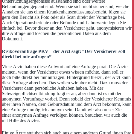
Untersuchungsergebnisse ausstehend sind oder weitere
Behandlungen geplant sind. Wenn sie sich nicht sicher sind, welche
Angaben sie aus einem Krankenhausentlassungsbericht, fügen sie
gern den Bericht als Foto oder als Scan direkt der Voranfrage bei.
Auch Operationsberichte oder Befunde und Laborwerte legen Sie
einfach bei. Bevor dieser an den Versicherer geht, anonymisieren wir
ihre Anfrage und löschen die persönlichen Daten aus dem
Dokument.
Risikovoranfrage PKV – der Arzt sagt: “Der Versicherer soll
direkt bei mir anfragen”
Viele Ärzte haben diese Antwort auf eine Anfrage parat. Die Ärzte
meinen, wenn der Versicherer etwas wissen möchte, dann soll er
doch bitte direkt bei mir anfragen. Hintergrund hierzu, der Arzt kann
diese Anfrage abrechen. Das wollen wir aber nicht. Dazu muss der
Versicherer dann persönliche Anhaben haben. Mit der
Schweigepflichtsentbindung fragt er an, aber dann ist es mit der
anonymen Voranfrage vorbei. Denn sobald der Versicherer Kenntnis
über ihren Namen, dem Geburtsdatum und dem Arzt bekommt, kann
eine Anfrage unmöglich anonym sein. Damit wir also unser Ziel
einer anonymen Anfrage verfolgen können, brauchen wir auch die
mit Hilfe des Arztes.
Einige Ärzte sträuben sich auch aus einem anderen Grund ihnen ihre