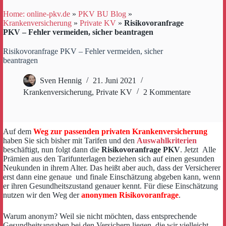
Home: online-pkv.de
»
PKV BU Blog
»
Krankenversicherung
»
Private KV
»
Risikovoranfrage
PKV – Fehler vermeiden, sicher beantragen
Risikovoranfrage PKV – Fehler vermeiden, sicher
beantragen
Sven Hennig
21. Juni 2021
Krankenversicherung
,
Private KV
2 Kommentare
Auf dem
Weg zur passenden privaten Krankenversicherung
haben Sie sich bisher mit Tarifen und den
Auswahlkriterien
beschäftigt, nun folgt dann die
Risikovoranfrage PKV
. Jetzt Alle
Prämien aus den Tarifunterlagen beziehen sich auf einen gesunden
Neukunden in ihrem Alter. Das heißt aber auch, dass der Versicherer
erst dann eine genaue und finale Einschätzung abgeben kann, wenn
er ihren Gesundheitszustand genauer kennt. Für diese Einschätzung
nutzen wir den Weg der
anonymen Risikovoranfrage
.
Warum anonym? Weil sie nicht möchten, dass entsprechende
Gesundheitsangaben bei den Versichern liegen, die wir vielleicht