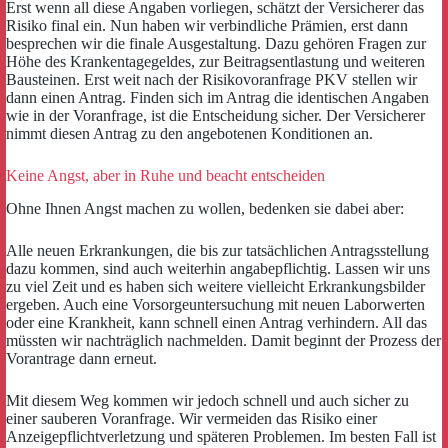
Erst wenn all diese Angaben vorliegen, schätzt der Versicherer das
Risiko final ein. Nun haben wir verbindliche Prämien, erst dann
besprechen wir die finale Ausgestaltung. Dazu gehören Fragen zur
Höhe des Krankentagegeldes, zur Beitragsentlastung und weiteren
Bausteinen. Erst weit nach der Risikovoranfrage PKV stellen wir
dann einen Antrag. Finden sich im Antrag die identischen Angaben
wie in der Voranfrage, ist die Entscheidung sicher. Der Versicherer
nimmt diesen Antrag zu den angebotenen Konditionen an.
Keine Angst, aber in Ruhe und beacht entscheiden
Ohne Ihnen Angst machen zu wollen, bedenken sie dabei aber:
Alle neuen Erkrankungen, die bis zur tatsächlichen Antragsstellung
dazu kommen, sind auch weiterhin angabepflichtig. Lassen wir uns
zu viel Zeit und es haben sich weitere vielleicht Erkrankungsbilder
ergeben. Auch eine Vorsorgeuntersuchung mit neuen Laborwerten
oder eine Krankheit, kann schnell einen Antrag verhindern. All das
müssten wir nachträglich nachmelden. Damit beginnt der Prozess der
Vorantrage dann erneut.
Mit diesem Weg kommen wir jedoch schnell und auch sicher zu
einer sauberen Voranfrage. Wir vermeiden das Risiko einer
Anzeigepflichtverletzung und späteren Problemen. Im besten Fall ist