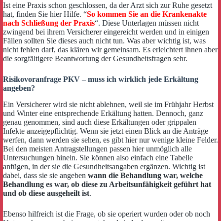
Ist eine Praxis schon geschlossen, da der Arzt sich zur Ruhe gesetzt
hat, finden Sie hier Hilfe. “
So kommen Sie an die Krankenakte
nach Schließung der Praxis
“. Diese Unterlagen müssen nicht
zwingend bei ihrem Versicherer eingereicht werden und in einigen
Fällen sollten Sie dieses auch nicht tun. Was aber wichtig ist, was
nicht fehlen darf, das klären wir gemeinsam. Es erleichtert ihnen aber
die sorgfältigere Beantwortung der Gesundheitsfragen sehr.
Risikovoranfrage PKV – muss ich wirklich jede Erkältung
angeben?
Ein Versicherer wird sie nicht ablehnen, weil sie im Frühjahr Herbst
und Winter eine entsprechende Erkältung hatten. Dennoch, ganz
genau genommen, sind auch diese Erkältungen oder grippalen
Infekte anzeigepflichtig. Wenn sie jetzt einen Blick an die Anträge
werfen, dann werden sie sehen, es gibt hier nur wenige kleine Felder.
Bei den meisten Antragstellungen passen hier unmöglich alle
Untersuchungen hinein. Sie können also einfach eine Tabelle
anfügen, in der sie die Gesundheitsangaben ergänzen. Wichtig ist
dabei, dass sie sie angeben
wann die Behandlung war, welche
Behandlung es war, ob diese zu Arbeitsunfähigkeit geführt hat
und ob diese ausgeheilt ist
.
Ebenso hilfreich ist die Frage, ob sie operiert wurden oder ob noch