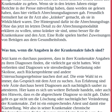
Krankenakte zu geben. Wenn sie in den letzten Jahren einige
Berichte in der Presse mitverfolgt haben, dann werden sie gelesen
haben, dass hier vielfach Abrechnungsdiagnosen gab. Freundlich
formuliert hat sie ihr Arzt also „kränker“ gemacht, als sie in
Wirklichkeit waren. Der Hintergrund dafür ist die Abrechnungsfrage.
Ohne das jetzt im letzten Detail zu der Abrechnungsmodalität
erklären zu wollen, umso kränker sie sind, umso besser für die
Krankenkasse und den Arzt. Eine Rolle spielen hierbei Zuweisungen
von Beträgen aus dem Gesundheitsfonds.
Was tun, wenn die Angaben in der Krankenakte falsch sind?
Jetzt kann es durchaus passieren, dass in ihrer Krankenakte Angaben
zu ihren Diagnosen finden, die vielleicht gar nicht hatten. Weit
verbreiten sind Diagnosen wie stressbedingte Überlastung oder
Skoliose, auch Rückenprobleme und andere
Untersuchungsergebnisse tauchen dort auf. Die erste Wahl ist es
immer, das Gespräch mit dem Arzt zu suchen. Aus Erfahrung sind
viele Ärzte durchaus bereit Diagnosen auch nachträglich sauber zu
attestieren. Hier kann es sich um weitere Befunde handeln, oder auch
den Hinweis, dass es die abgerechnete Diagnose so nicht gab. Dabei
geht es gar nicht um die Löschung oder nachträglicher Veränderung
der Krankenakte. Ziel ist ein entsprechendes Attest und damit eine
Klarstellung. Wer also in seiner Krankenakte chronische