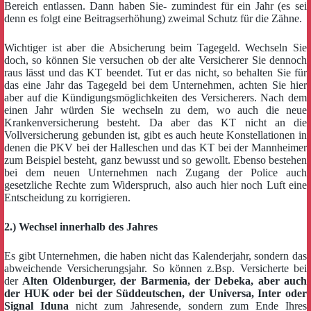
Bereich entlassen. Dann haben Sie- zumindest für ein Jahr (es sei
denn es folgt eine Beitragserhöhung) zweimal Schutz für die Zähne.
Wichtiger ist aber die Absicherung beim Tagegeld. Wechseln Sie
doch, so können Sie versuchen ob der alte Versicherer Sie dennoch
raus lässt und das KT beendet. Tut er das nicht, so behalten Sie für
das eine Jahr das Tagegeld bei dem Unternehmen, achten Sie hier
aber auf die Kündigungsmöglichkeiten des Versicherers. Nach dem
einen Jahr würden Sie wechseln zu dem, wo auch die neue
Krankenversicherung besteht. Da aber das KT nicht an die
Vollversicherung gebunden ist, gibt es auch heute Konstellationen in
denen die PKV bei der Halleschen und das KT bei der Mannheimer
zum Beispiel besteht, ganz bewusst und so gewollt. Ebenso bestehen
bei dem neuen Unternehmen nach Zugang der Police auch
gesetzliche Rechte zum Widerspruch, also auch hier noch Luft eine
Entscheidung zu korrigieren.
2.) Wechsel innerhalb des Jahres
Es gibt Unternehmen, die haben nicht das Kalenderjahr, sondern das
abweichende Versicherungsjahr. So können z.Bsp. Versicherte bei
der
Alten Oldenburger, der Barmenia, der Debeka, aber auch
der HUK oder bei der Süddeutschen, der Universa, Inter oder
Signal Iduna
nicht zum Jahresende, sondern zum Ende Ihres