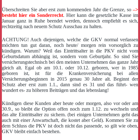
Überschreiten Sie aber erst zum kommenden Jahr die Grenze, so
–>
besteht hier ein Sonderrecht
. Hier kann die gesetzliche Kasse im
Januar ganz in Ruhe beendet werden, dennoch empfiehlt es sich,
rechtzeitig nach neuem Schutz Ausschau zu halten.
ACHTUNG! Auch diejenigen, welche die GKV normal verlassen
möchten tun gut daran, noch heute/ morgen rein vorsorglich zu
kündigen. Warum? Weil das Eintrittsalter in die PKV nicht vom
Geburtsdatum abhängig ist, sondern vom Geburtjahr. So sind Sie
versicherungstechnisch bei den meisten Unternehmen das ganze Jahr
gleich alt. Egal ob am 10.1. oder 10.12. geboren, wer in 1985
geboren ist, ist für die Krankenversicherung bei allen
Versicherungsbeginnen in 2015 genau 30 Jahre alt. Beginnt der
Schutz aber erst zum 1.1., dann sind es 31 und das führt- wen
wundert es- zu höheren Beiträgen und das lebenslang!
Kündigen diese Kunden aber heute oder morgen, also vor oder am
30.9., so bleibt die Option offen noch zum 1.12. zu wechseln und
das alte Eintrittsalter zu sichern. (bei einigen Unternehmen geht das
auch mit einer Anwartschaft, die kostet aber Geld). Kommen Sie zu
dem Schluss die PKV ist doch nicht das passende, so gilt wie oben,
GKV bleibt einfach bestehen.