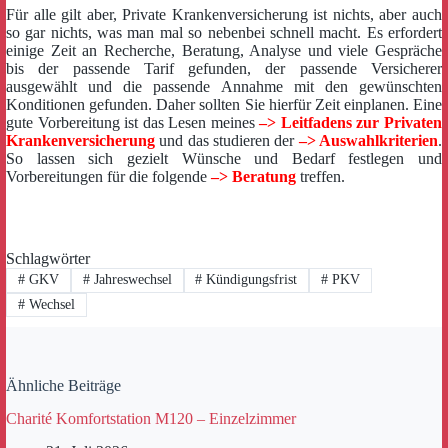
Für alle gilt aber, Private Krankenversicherung ist nichts, aber auch
so gar nichts, was man mal so nebenbei schnell macht. Es erfordert
einige Zeit an Recherche, Beratung, Analyse und viele Gespräche
bis der passende Tarif gefunden, der passende Versicherer
ausgewählt und die passende Annahme mit den gewünschten
Konditionen gefunden. Daher sollten Sie hierfür Zeit einplanen. Eine
gute Vorbereitung ist das Lesen meines
–> Leitfadens zur Privaten
Krankenversicherung
und das studieren der
–> Auswahlkriterien
.
So lassen sich gezielt Wünsche und Bedarf festlegen und
Vorbereitungen für die folgende
–> Beratung
treffen.
Schlagwörter
#
GKV
#
Jahreswechsel
#
Kündigungsfrist
#
PKV
#
Wechsel
Ähnliche Beiträge
Charité Komfortstation M120 – Einzelzimmer