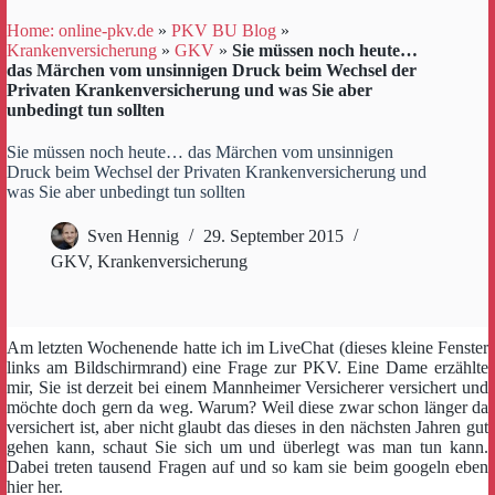
Home: online-pkv.de
»
PKV BU Blog
»
Krankenversicherung
»
GKV
»
Sie müssen noch heute…
das Märchen vom unsinnigen Druck beim Wechsel der
Privaten Krankenversicherung und was Sie aber
unbedingt tun sollten
Sie müssen noch heute… das Märchen vom unsinnigen
Druck beim Wechsel der Privaten Krankenversicherung und
was Sie aber unbedingt tun sollten
Sven Hennig
29. September 2015
GKV
,
Krankenversicherung
Am letzten Wochenende hatte ich im LiveChat (dieses kleine Fenster
links am Bildschirmrand) eine Frage zur PKV. Eine Dame erzählte
mir, Sie ist derzeit bei einem Mannheimer Versicherer versichert und
möchte doch gern da weg. Warum? Weil diese zwar schon länger da
versichert ist, aber nicht glaubt das dieses in den nächsten Jahren gut
gehen kann, schaut Sie sich um und überlegt was man tun kann.
Dabei treten tausend Fragen auf und so kam sie beim googeln eben
hier her.