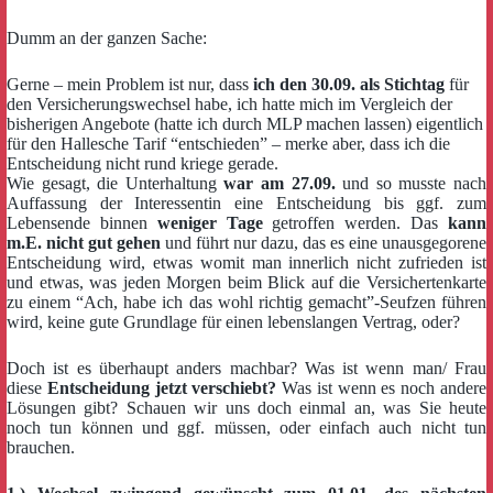
Dumm an der ganzen Sache:
Gerne – mein Problem ist nur, dass
ich den 30.09. als Stichtag
für
den Versicherungswechsel habe, ich hatte mich im Vergleich der
bisherigen Angebote (hatte ich durch MLP machen lassen) eigentlich
für den Hallesche Tarif “entschieden” – merke aber, dass ich die
Entscheidung nicht rund kriege gerade.
Wie gesagt, die Unterhaltung
war am 27.09.
und so musste nach
Auffassung der Interessentin eine Entscheidung bis ggf. zum
Lebensende binnen
weniger Tage
getroffen werden. Das
kann
m.E. nicht gut gehen
und führt nur dazu, das es eine unausgegorene
Entscheidung wird, etwas womit man innerlich nicht zufrieden ist
und etwas, was jeden Morgen beim Blick auf die Versichertenkarte
zu einem “Ach, habe ich das wohl richtig gemacht”-Seufzen führen
wird, keine gute Grundlage für einen lebenslangen Vertrag, oder?
Doch ist es überhaupt anders machbar? Was ist wenn man/ Frau
diese
Entscheidung jetzt verschiebt?
Was ist wenn es noch andere
Lösungen gibt? Schauen wir uns doch einmal an, was Sie heute
noch tun können und ggf. müssen, oder einfach auch nicht tun
brauchen.