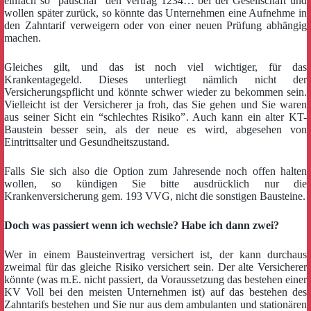
einfach so “pauschal” den Vertrag 1234… bei der Gesellschaft und
wollen später zurück, so könnte das Unternehmen eine Aufnehme in
den Zahntarif verweigern oder von einer neuen Prüfung abhängig
machen.
Gleiches gilt, und das ist noch viel wichtiger, für das
Krankentagegeld. Dieses unterliegt nämlich nicht der
Versicherungspflicht und könnte schwer wieder zu bekommen sein.
Vielleicht ist der Versicherer ja froh, das Sie gehen und Sie waren
aus seiner Sicht ein “schlechtes Risiko”. Auch kann ein alter KT-
Baustein besser sein, als der neue es wird, abgesehen von
Eintrittsalter und Gesundheitszustand.
Falls Sie sich also die Option zum Jahresende noch offen halten
wollen, so kündigen Sie bitte ausdrücklich nur die
Krankenversicherung gem. 193 VVG, nicht die sonstigen Bausteine.
Doch was passiert wenn ich wechsle? Habe ich dann zwei?
Wer in einem Bausteinvertrag versichert ist, der kann durchaus
zweimal für das gleiche Risiko versichert sein. Der alte Versicherer
könnte (was m.E. nicht passiert, da Voraussetzung das bestehen einer
KV Voll bei den meisten Unternehmen ist) auf das bestehen des
Zahntarifs bestehen und Sie nur aus dem ambulanten und stationären