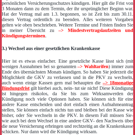
persönlichen Versicherungsschutzes kündigen. Hier gilt die Frist von
3 Monaten dann zu dem Termin, der ihr ursprünglicher Beginn war.
Hat der Vertrag mal am 1.3. begonnen, so ist Zeit bis zum 30.11.
diesen Vertrag ordentlich zu beenden. Alles weiteren Vorgaben
gelten wie oben beschrieben. Weitere Termine und Fristen finden Sie
in meiner Übersicht zu
–> Mindestvertragslaufzeiten und
Kündigungsterminen
.
3.) Wechsel aus einer gesetzlichen Krankenkasse
Hier ist es etwas einfacher. Eine gesetzliche Kasse lässt sich (mit
wenigen Ausnahmen bei so genannten
–> Wahltarifen
) immer zum
Ende des übernächsten Monats kündigen. So haben Sie jederzeit die
Möglichkeit die GKV zu verlassen und in die PKV zu wechseln,
auch wenn einige Kassen gern mal behaupten die
–> 18monatige
Bindungsfrist
gilt hierbei auch, nein- tut sie nicht! Diese Kündigung
ist hingegen risikolos, da Sie bis zum Wirksamwerden der
Kündigung noch viele Optionen haben. Sie können sich für eine
andere Kasse entscheiden und dort einfach einen Aufnahmeantrag
stellen, Sie können einfach nichts tun und bleiben bei der Kasse wie
bisher, oder Sie wechseln in die PKV. In diesem Fall müssen Sie-
wie auch bei dem Wechsel in eine andere GKV- den Nachweis über
die neue Versicherung erbringen und rechtzeitig an die Krankenkasse
schicken. Nur dann wird die Kündigung wirksam.