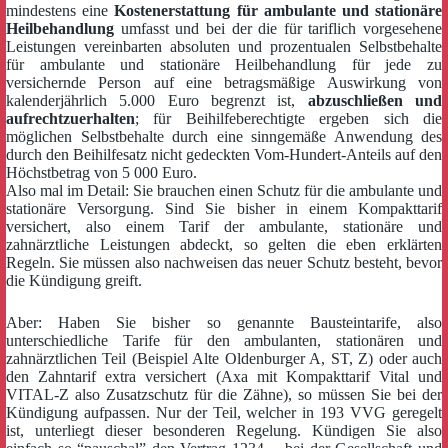
mindestens eine
Kostenerstattung für ambulante und stationäre
Heilbehandlung
umfasst und bei der die für tariflich vorgesehene
Leistungen vereinbarten absoluten und prozentualen Selbstbehalte
für ambulante und stationäre Heilbehandlung für jede zu
versichernde Person auf eine betragsmäßige Auswirkung von
kalenderjährlich 5.000 Euro begrenzt ist,
abzuschließen und
aufrechtzuerhalten
; für Beihilfeberechtigte ergeben sich die
möglichen Selbstbehalte durch eine sinngemäße Anwendung des
durch den Beihilfesatz nicht gedeckten Vom-Hundert-Anteils auf den
Höchstbetrag von 5 000 Euro.
Also mal im Detail: Sie brauchen einen Schutz für die ambulante und
stationäre Versorgung. Sind Sie bisher in einem Kompakttarif
versichert, also einem Tarif der ambulante, stationäre und
zahnärztliche Leistungen abdeckt, so gelten die eben erklärten
Regeln. Sie müssen also nachweisen das neuer Schutz besteht, bevor
die Kündigung greift.
Aber: Haben Sie bisher so genannte Bausteintarife, also
unterschiedliche Tarife für den ambulanten, stationären und
zahnärztlichen Teil (Beispiel Alte Oldenburger A, ST, Z) oder auch
den Zahntarif extra versichert (Axa mit Kompakttarif Vital und
VITAL-Z also Zusatzschutz für die Zähne), so müssen Sie bei der
Kündigung aufpassen. Nur der Teil, welcher in 193 VVG geregelt
ist, unterliegt dieser besonderen Regelung. Kündigen Sie also