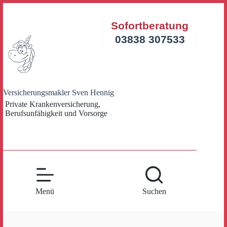
Zum
Inhalt
Sofortberatung
springen
03838 307533
Versicherungsmakler Sven Hennig
Private Krankenversicherung,
Berufsunfähigkeit und Vorsorge
Menü
Suchen